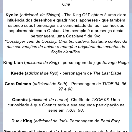
One
Kyoko
(
adicional
de Shingo
) - The King Of Fighters é uma clara
influência dos desenhos e quadrinhos japoneses - que também
estende suas homenagens a comunidade de fãs - conhecidas
popularmente como Otakus. Um exemplo é a presença desta
personagem, uma Cosplayer* de Kyo.
*
Cosplayer vem de Cosplay. Uma brincadeira bastante conhecida
das convenções de anime e mangá
e originária dos eventos de
ficção científica.
King Lion (
adicional
de King
)
-
personagem do jogo
Savage Reign
Kaede (
adicional
de Ryo
)
- personagem de
The Last Blade
Goro Daimon
(
adicional
de Seth
) - Personagem de
TKOF 94
,
96
,
97
e
98
.
Goenitz
(
adicional
de Leona
)- Chefão de
TKOF 96
. Uma
curiosidade é que Goenitz teria a sua segunda participação na
série em
TKOF 98
.
Duck King
(
adicional
de
Joe
)- Personagem de
Fatal Fury
.
Geese Howard
(
adicional
de
Terry
) - personagem de
Fatal Fury
e