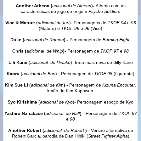
Another Athena (
adicional
de Athena
)-
Athena com as
características do jogo de origem
Psycho Soldiers
Vice & Mature
(
adicional
de Iori
)- Personagens de
TKOF 94
e
96
(Mature) e
TKOF 95
e
96
(Vice)
Duke (
adicional
de Ramon
) -
Personagem de
Burning Fight
.
Chris (
adicional
de Whip
)-
Personagem de
TKOF 97
e
98
Lili Kane
(
adicional
de
Hinako
)- Irmã mais nova de Billy Kane
Kaoru
(
adicional
de
Bao
) - Personagem de
TKOF 98
(figurante)
Kim Sue Li (
adicional
de Kim
) -
Personagem de
Kizuna Encouter
.
Irmão de Kim Kaphwan.
Syo Kirishima
(
adicional
de Kyo
)- Personagem esboço de Kyo
Yashiro Nanakase (
adicional
de Ralf
) -
Personagem de
TKOF 97
e
98
Another Robert (
adicional
de Robert
) -
Versão alternativa de
Robert Garcia, parodia de Dan Hibiki (
Street Fighter Alpha
)