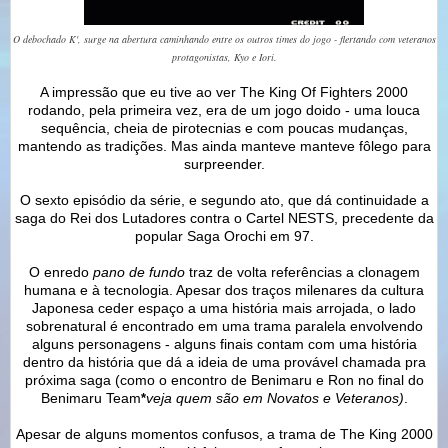
O debochado K', surge na abertura caminhando entre os outros times do jogo - flertando com veteranos
protagonistas, Kyo e Iori.
A impressão que eu tive ao ver The King Of Fighters 2000
rodando, pela primeira vez, era de um jogo doido - uma louca
sequência, cheia de pirotecnias e com poucas mudanças,
mantendo as tradições. Mas ainda manteve manteve fôlego para
surpreender.
O sexto episódio da série, e segundo ato, que dá continuidade a
saga do Rei dos Lutadores contra o Cartel NESTS, precedente da
popular Saga Orochi em 97.
O enredo
pano de fundo
traz de volta referências a clonagem
humana e à tecnologia. Apesar dos traços milenares da cultura
Japonesa ceder espaço a uma história mais arrojada, o lado
sobrenatural é encontrado em uma trama paralela envolvendo
alguns personagens - alguns finais contam com uma história
dentro da história que dá a ideia de uma provável chamada pra
próxima saga (como o encontro de Benimaru e Ron no final do
Benimaru Team
veja quem são em Novatos e Veteranos)
.
*
Apesar de alguns momentos confusos, a trama de The King 2000