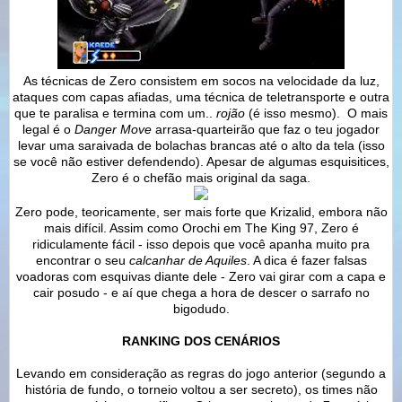
As técnicas de Zero consistem em socos na velocidade da luz,
ataques com capas afiadas, uma técnica de teletransporte e outra
que te paralisa e termina com um..
rojão
(é isso mesmo). O mais
legal é o
Danger Move
arrasa-quarteirão que faz o teu jogador
levar uma saraivada de bolachas brancas até o alto da tela (isso
se você não estiver defendendo). Apesar de algumas esquisitices,
Zero é o chefão mais original da saga.
Zero pode, teoricamente, ser mais forte que Krizalid, embora não
mais difícil. Assim como Orochi em The King 97, Zero é
ridiculamente fácil - isso depois que você apanha muito pra
encontrar o seu
calcanhar de Aquiles
. A dica é fazer falsas
voadoras com esquivas diante dele - Zero vai girar com a capa e
cair posudo - e aí que chega a hora de descer o sarrafo no
bigodudo.
RANKING DOS CENÁRIOS
Levando em consideração as regras do jogo anterior (segundo a
história de fundo, o torneio voltou a ser secreto), os times não