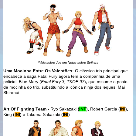
*
Veja sobre Joe em Notas sobre Strikers
Uma Mocinha Entre Os Valentões:
O clássico trio principal que
encabeça a saga Fatal Fury agora tem a companhia de uma
policial, Blue Mary (
Fatal Fury 3, TKOF 97
)
,
que assume o posto
de mocinha do trio, substituindo a icônica ninja dos leques, Mai
Shiranui.
Art Of Fighting Team -
Ryo Sakazaki
(
INT
),
Robert Garcia
(
INI
),
King
(
INI
)
e Takuma Sakazaki
(
INI
)