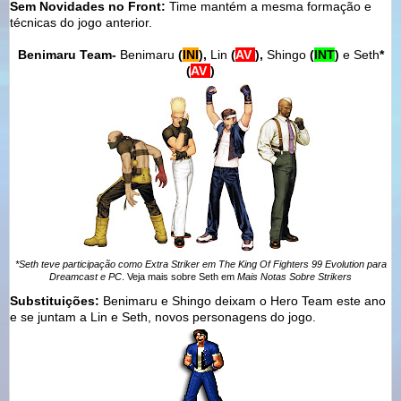
Sem Novidades no Front:
Time mantém a mesma formação e
técnicas do jogo anterior.
Benimaru Team-
Benimaru
(
INI
),
Lin
(
AV
),
Shingo
(
INT
)
e
Seth
*
(
AV
)
*Seth teve participação como Extra Striker em The King Of Fighters 99 Evolution para
Dreamcast e PC
. Veja mais sobre Seth em
Mais Notas Sobre Strikers
Substituições:
Benimaru e Shingo deixam o Hero Team este ano
e se juntam a Lin e Seth, novos personagens do jogo.