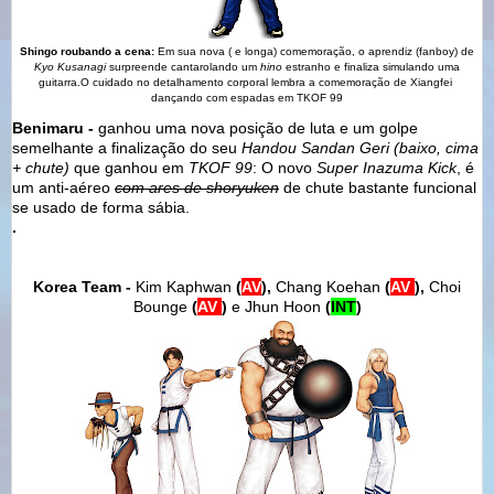
Shingo roubando a cena:
Em sua nova ( e longa) comemoração, o aprendiz (fanboy) de
Kyo Kusanagi
surpreende cantarolando um
hino
estranho e finaliza simulando uma
guitarra.O cuidado no detalhamento corporal lembra a comemoração de Xiangfei
dançando com espadas em TKOF 99
Benimaru -
ganhou uma nova posição de luta
e um golpe
semelhante a finalização do seu
Handou Sandan Geri (baixo, cima
+ chute)
que ganhou em
TKOF 99
: O novo
Super Inazuma Kick
, é
um anti-aéreo
com ares de shoryuken
de chute bastante funcional
se usado de forma sábia.
.
Korea Team -
Kim Kaphwan
(
AV
),
Chang Koehan
(
AV
),
Choi
Bounge
(
AV
)
e Jhun Hoon
(
INT
)