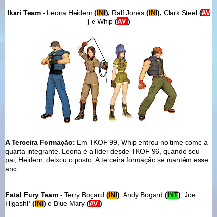
Ikari Team -
Leona
Heidern
(
INI
),
Ralf Jones
(
INI
),
Clark Steel
(
AV
)
e Whip
(
AV
)
A Terceira Formação:
Em TKOF 99, Whip entrou no time como a
quarta integrante. Leona é a líder desde TKOF 96, quando seu
pai, Heidern, deixou o posto.
A terceira formação se mantém esse
ano.
Fatal Fury Team -
Terry Bogard
(
INI
)
, Andy Bogard
(
INT
)
, Joe
Higashi*
(
INI
)
e Blue Mary
(
AV
)