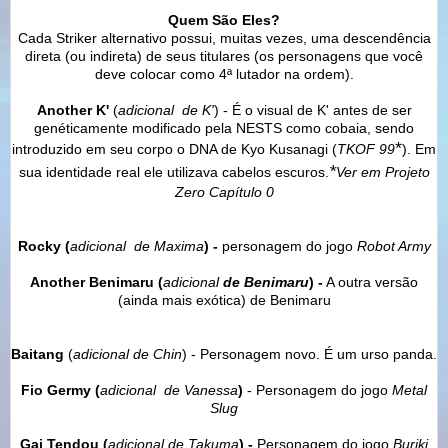
Quem São Eles?
Cada Striker alternativo possui, muitas vezes, uma descendência
direta (ou indireta) de seus titulares (os personagens que você
deve colocar como 4ª lutador na ordem).
Another K'
(
adicional
de K'
) - É o visual de K' antes de ser
genéticamente modificado pela NESTS como cobaia, sendo
*
introduzido em seu corpo o DNA de Kyo Kusanagi (
TKOF 99
). Em
*
sua identidade real ele utilizava cabelos escuros.
Ver em Projeto
Zero Capítulo 0
Rocky (
adicional
de Maxima
) -
personagem do jogo
Robot Army
Another Benimaru (
adicional
de
Benimaru
) -
A outra versão
(ainda mais exótica) de Benimaru
Baitang
(
adicional
de Chin
) - Personagem novo. É um urso panda.
Fio Germy
(
adicional
de Vanessa
)
- Personagem do jogo
Metal
Slug
Gai Tendou (
adicional
de Takuma
) -
Personagem do jogo
Buriki