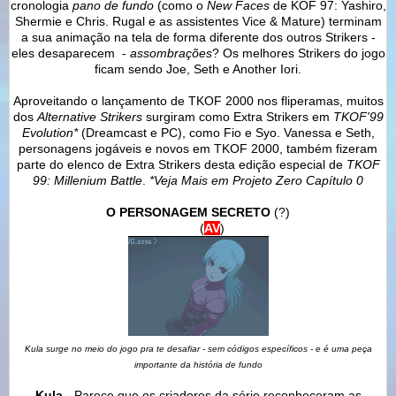
cronologia
pano de fundo
(como o
New Faces
de KOF 97: Yashiro,
Shermie e Chris. Rugal e as assistentes Vice & Mature) terminam
a sua animação na tela de forma diferente dos outros Strikers -
eles desaparecem -
assombrações
? Os melhores Strikers do jogo
ficam sendo Joe, Seth e Another Iori.
Aproveitando o lançamento de TKOF 2000 nos fliperamas, muitos
dos
Alternative Strikers
surgiram como Extra Strikers em
TKOF'99
Evolution*
(Dreamcast e PC), como Fio e Syo. Vanessa e Seth,
personagens jogáveis e novos em TKOF 2000, também fizeram
parte do elenco de Extra Strikers desta edição especial de
TKOF
99: Millenium Battle
.
*Veja Mais em Projeto Zero Capítulo 0
O PERSONAGEM SECRETO
(?)
Kula
(
AV
)
Kula surge no meio do jogo pra te desafiar - sem códigos específicos - e é uma peça
importante da história de fundo
Kula -
Parece que os criadores da série reconheceram as