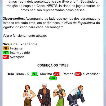
times - com dois personagens solo (Kyo e Iori). Seguindo a
tradição da saga do Cartel NESTS, iniciada no jogo anterior, os
times não são representados pelos países.
Observações
: Acompanhe ao lado dos nomes dos personagens
listados em cada time, em parênteses, o
Nível de Experiência
do
jogador indicado para cada personagem.
Veja o funcionamento abaixo:
Niveis de Experiência
INI -
Iniciante
INT-
Intermediário
AV -
Avançado
CONHEÇA OS TIMES
Hero Team -
K' (
INT
), Maxima (
AV
), Ramon (
AV
) e Vanessa
*
(
INT
)