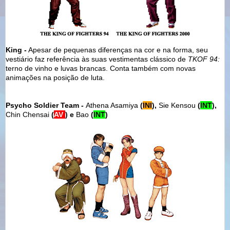
King -
Apesar de pequenas diferenças na cor e na forma, seu
vestiário faz referência às suas vestimentas clássico de
TKOF 94:
terno de vinho e luvas brancas. Conta também com novas
animações na posição de luta.
Psycho Soldier Team -
Athena Asamiya
(
INI
),
Sie Kensou
(
INT
),
Chin Chensai
(
AV
) e
Bao
(
INT
)