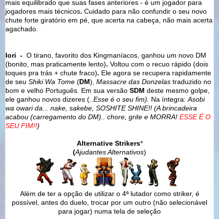
mais equilibrado que suas fases anteriores - é um jogador para
jogadores mais técnicos
.
Cuidado para não confundir o seu novo
chute forte giratório em pé, que acerta na cabeça, não mais acerta
agachado.
Iori
-
O tirano, favorito dos Kingmaníacos, ganhou um novo DM
(bonito, mas praticamente lento)
.
Voltou com o recuo rápido
(dois
toques pra trás + chute fraco)
.
Ele agora se recupera rapidamente
de seu
Shiki Wa Tome
(
DM
),
Massacre das Donzelas
traduzido no
bom e velho Português. Em sua versão
SDM
deste mesmo golpe,
ele ganhou novos dizeres (
..Esse é o seu fim).
Na íntegra:
Asobi
wa owari da... nake, sakebe, SOSHITE SHINE!! (A brincadeira
acabou (carregamento do DM).. chore, grite e MORRA!
ESSE É O
SEU FIM!!
)
Alternative Strikers
*
(
Ajudantes Alternativos
)
Além de ter a opção de utilizar o 4ª lutador como striker, é
possível, antes do duelo, trocar por um outro (não selecionável
para jogar) numa tela de seleção