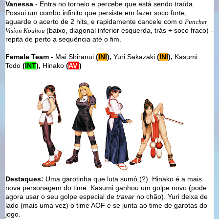
Vanessa
- Entra no torneio e percebe que está sendo traída.
Possui um combo infinito que persiste em fazer soco forte,
aguarde o acerto de 2 hits, e rapidamente cancele com o
Puncher
(baixo, diagonal inferior esquerda, trás + soco fraco) -
Vision Kouhou
repita de perto a sequência até o fim.
Female Team -
Mai Shiranui
(
INI
),
Yuri Sakazaki
(
INI
),
Kasumi
Todo
(
INT
),
Hinako
(
AV
)
Destaques
:
Uma garotinha que luta sumô (?). Hinako
é a mais
nova personagem do time. Kasumi ganhou um golpe novo (pode
agora usar o seu golpe especial de
travar
no chão). Yuri deixa de
lado (mais uma vez) o time AOF e se junta ao time de garotas do
jogo.