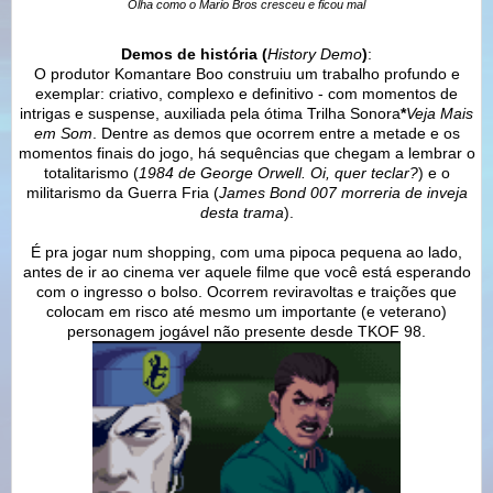
Olha como o Mario Bros cresceu
e ficou mal
Demos de história (
History Demo
)
:
O produtor Komantare Boo construiu um trabalho profundo e
exemplar: criativo, complexo e definitivo - com momentos de
intrigas e suspense, auxiliada pela ótima Trilha Sonora
*
Veja Mais
em Som
. Dentre as demos que ocorrem entre a metade e os
momentos finais do jogo, há sequências que chegam a lembrar o
totalitarismo (
1984 de George Orwell. Oi, quer teclar?
) e o
militarismo da Guerra Fria (
James Bond 007 morreria de inveja
desta trama
).
É pra jogar num shopping, com uma pipoca pequena ao lado,
antes de ir ao cinema ver aquele filme que você está esperando
com o ingresso o bolso. Ocorrem reviravoltas e traições que
colocam em risco até mesmo um importante (e veterano)
personagem jogável não presente desde TKOF 98.