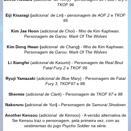
TKOF 96
Eiji Kisaragi (
adicional
de Lin
) -
personagem de
AOF 2
e
TKOF
95
Kim Jae Hoon
(
adicional
de
Choi
) - filho de Kim Kaphwan.
Personagem de
Garou: Mark Of The Wolves
Kim Dong Hwan (
adicional
de
Chang
)
- filho de Kim Kaphwan.
Personagem de
Garou: Mark Of The Wolves
Li Xiangfei
(
adicional
de Kasumi
) - Personagem de
Real Bout
Fatal Fury 2
e
TKOF 99
.
Ryuji Yamazaki
(
adicional
de
Blue Mary
) - Personagem de
Fatal
Fury
3
,
TKOF97
e
98
.
Shermie
(
adicional
de Clark
) - Personagem de
TKOF 97
e
98
Nakoruru (
adcional de
Yuri
) -
Personagem de
Samurai Shodown
Another Kensou
(
adicional
de
Kensou
) - A versão alternativa de
Sie Kensou traz o personagem, pela primeira vez, com as
vestimentas do jogo
Psycho Soldier
na série.