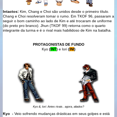
Intactos:
Kim, Chang e Choi são unidos desde o primeiro título.
Chang e Choi resolveram tomar o rumo.
Em TKOF 96, passaram a
seguir o bom caminho ao lado de Kim e até trocaram de uniforme
(do preto pro branco).
Jhun (TKOF 99) retorna como o quarto
integrante da turma e é o rival mais habilidoso de Kim na batalha.
PROTAGONISTAS DE FUNDO
Kyo
(
INT
)
e Iori
(
INI
)
Kyo &; Iori: Antes rivais.. agora, aliados?
Kyo
-
Veio sofrendo mudanças drásticas em seus golpes e está