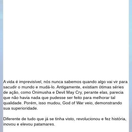
A vida é
imprevisível
, nós nunca sabemos quando algo vai vir para
sacudir o mundo e mudá-lo. Antigamente, existiam
ótimas
séries
de
ação
, como
Onimusha
e
Devil
May
Cry
, perante elas, parecia
que não havia nada que pudesse ser feito para melhorar tal
qualidade. Porém, isso mudou,
God
of
War
veio, demonstrando
sua superioridade.
Diferente de tudo que já se tinha visto,
revolucionou
e fez história,
inovou e elevou patamares.