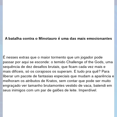
A batalha contra o Minotauro é uma das mais emocionantes
É nesses extras que o maior tormento que um jogador pode
passar por aqui se esconde: o temido
Challenge
of
the
Gods
, uma
sequência de dez desafios brutais, que ficam cada vez mais e
mais difíceis, só os corajosos os superam. E tudo pra quê? Para
liberar um pacote de fantasias especiais que mudam a aparência e
melhoram os atributos de
Kratos
, sem contar que pode ser muito
engraçado ver tamanho brutamontes vestido de vaca,
batendi
em
seus inimigos com um par de galões de leite.
Imperdível
.