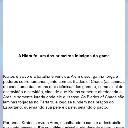
A Hidra foi um dos primeiros inimigos do game
Kratos
é salvo e a batalha é vencida. Além disso, ganha força e
poderes
sobrehumanos
, junto com as
Blades
of
Chaos
(as lâminas
do caos, uma das armas mais
icônicas
dos games), como sinal de
escravidão e servidão, sinal de que
Kratos
somente obedeceria a
Ares, e somente lutaria onde ele
quizesse
. As
Blades
of
Chaos
são
lâminas forjadas no Tártaro, e logo se fundem nos braços do
Espartano, queimando sua pele e carne, selando o pacto.
Por anos,
Kratos
serviu a Ares, espalhando o caos e a destruição
por onde passava. Em sua última missão, ele deveria destruir uma