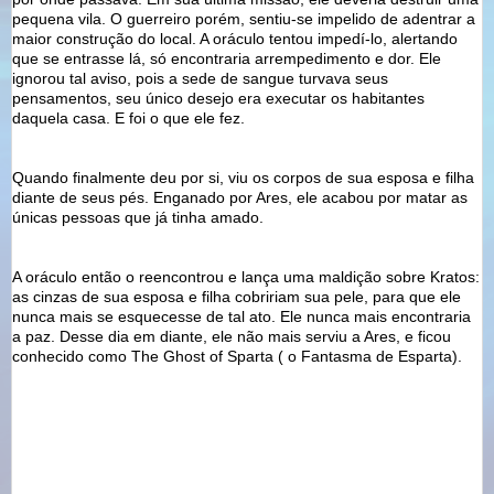
pequena vila. O guerreiro porém, sentiu-se impelido de adentrar a
maior construção do local. A oráculo tentou
impedí
-lo, alertando
que se entrasse lá, só encontraria
arrempedimento
e dor. Ele
ignorou tal aviso, pois a sede de sangue turvava seus
pensamentos, seu único desejo era executar os habitantes
daquela casa. E foi o que ele fez.
Quando finalmente deu por si, viu os corpos de sua esposa e filha
diante de seus pés. Enganado por Ares, ele acabou por matar as
únicas pessoas que já tinha amado.
A oráculo então o reencontrou e lança uma maldição sobre
Kratos
:
as cinzas de sua esposa e filha cobririam sua pele, para que ele
nunca mais se esquecesse de tal ato. Ele nunca mais encontraria
a paz. Desse dia em diante, ele não mais serviu a Ares, e ficou
conhecido como
The
Ghost
of
Sparta
( o Fantasma de Esparta).