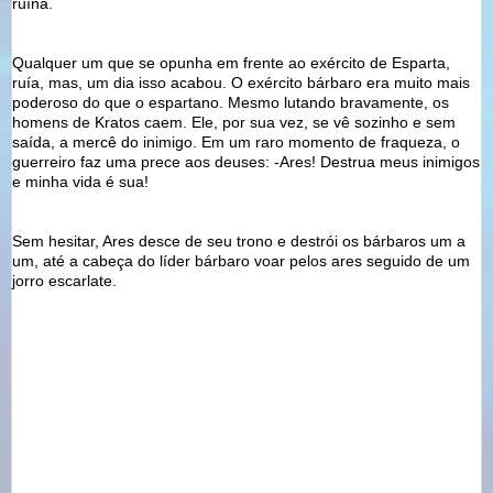
ruína.
Qualquer um que se opunha em frente ao exército de Esparta,
ruía, mas, um dia isso acabou. O exército bárbaro era muito mais
poderoso do que o espartano. Mesmo lutando
bravamente
, os
homens de
Kratos
caem. Ele, por sua vez, se vê sozinho e sem
saída, a mercê do inimigo. Em um raro momento de fraqueza, o
guerreiro faz uma prece aos deuses: -Ares! Destrua meus inimigos
e minha vida é sua!
Sem hesitar, Ares desce de seu trono e
destrói
os bárbaros um a
um, até a cabeça do líder bárbaro voar pelos ares seguido de um
jorro escarlate.