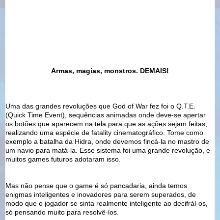
Armas,
magias
, monstros. DEMAIS!
Uma das grandes revoluções que
God
of
War
fez foi o Q.T.E.
(
Quick
Time
Event
), sequências animadas onde deve-se apertar
os botões que aparecem na tela para que as
ações
sejam feitas,
realizando uma espécie de
fatality
cinematográfico
. Tome como
exemplo a batalha da Hidra, onde devemos fincá-la no mastro de
um navio para matá-la. Esse sistema foi uma grande revolução, e
muitos games futuros
adotaram
isso.
Mas não pense que o game é só pancadaria, ainda
temos
enigmas inteligentes e inovadores para serem superados, de
modo que o jogador se sinta realmente inteligente ao
decifrál
-os,
só pensando muito para resolvê-los.