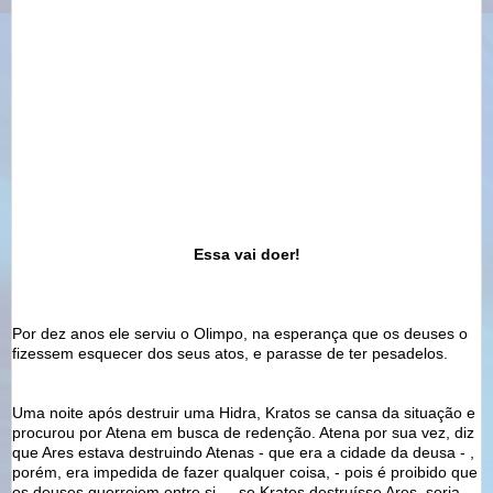
Essa vai doer!
Por dez anos ele serviu o Olimpo, na esperança que os deuses o
fizessem esquecer dos seus
atos
, e parasse de ter pesadelos.
Uma noite após destruir uma Hidra,
Kratos
se cansa da situação e
procurou por
Atena
em busca de redenção.
Atena
por sua vez, diz
que Ares estava destruindo Atenas - que era a cidade da deusa - ,
porém, era impedida de fazer qualquer coisa, - pois é proibido que
os deuses guerreiem entre si - , se
Kratos
destruísse Ares, seria