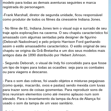
modelo para todas as demais aventuras seguintes e marca
registrada do personagem.
-Frank Marshall, diretor de segunda unidade, ficou responsável
como produtor de todos os filmes da cinessérie Indiana Jones.
- No filme de 81, Indiana Jones tem o visual sujo e surrado de seu
traje após explorações na caverna. O seu chapéu característico foi
amassado com algumas sentadas pela designer de figurino
(Deborah Nadoolman) e pelo próprio Harrison Ford ganhando
assim o estilo amassadinho característico. O estilo original de seu
chapéu se origina da Grã-Bretanha e um dos seus modelos mais
antigos data de 1890 distribuído por Hebert Johnson.
- Segundo Deborah, o visual de Indy foi concebido para que fosse
um tipo de trajes para todas as ocasiões: seja para os combates
ou para viagens e descanso.
- Para o som das cobras, foi usado objetos e misturas pegajosas
(como queijo, macarrão, ovos e pastas) sendo mexida com luvas
para trazer sons de coisas gosmentas. Para reproduzir sons de
tiros reuniram elementos como até mesmo aplauso num som
elevado. Para o levantamento da tampa da Arca de Aliança foi
usado o som da tampa de um vaso sanitário.