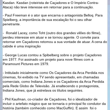
Kasdan. Kasdan (roteirista de Caçadores e O Império Contra-
Ataca) não teve interesse em retornar para a continuação.
- Paul Freeman é o ator que encarna o antagonista Belloq. Para
Spielberg, a importância de sua escalação foi o seu olhar
penetrante.
- Ronald Lacey, como Toht (outro dos grandes vilões do filme),
perdeu interesse em atuar e se tornou agente. O convite para
retornar em Caçadores retomou a sua vontade de atuar. A cena do
cabide é uma inspiração
- George Lucas contou a Spibelberg sobre o projeto Caçadores
em 1977. Foi assinado um projeto para nove filmes com a
Paramount Pictures em 1979.
- Intitulado inicialmente como Os Caçadores da Arca Perdida nos
cinemas, foi exibido na TV sendo apresentado, em chamadas
comerciais, como Indiana Jones e os Caçadores da Arca Perdida
pela Rede Globo de Televisão. Já enaltecendo o protagonista,
Indiana Jones, que já estrelava os títulos seguintes.
- Phil Kaufman, co-criador de Caçadores, foi o idealizador de
incluir o artefato mágico que se tornaria o principal fio condutor da
história (também conhecido como MacGuffin). E assim foi o