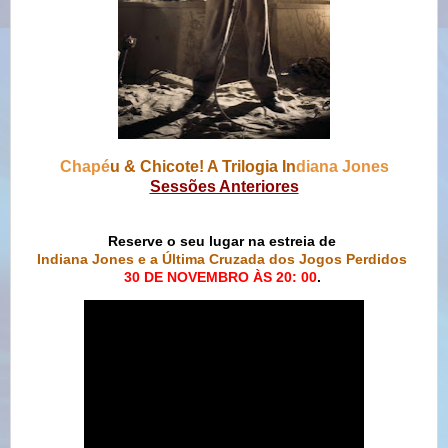
Chapé
u & Chicote! A Trilogia In
diana Jones
Sessões Anteriores
Reserve o seu lugar na estreia de
Indiana Jones e a Última Cruzada dos Jogos Perdidos
30 DE NOVEMBRO ÀS 20: 00
.