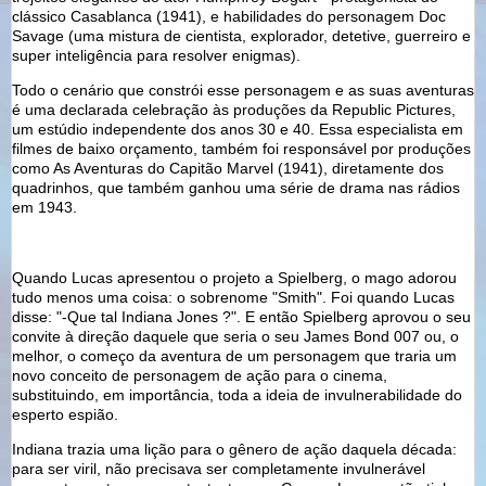
clássico Casablanca (1941), e habilidades do personagem Doc
Savage (uma mistura de cientista, explorador, detetive, guerreiro e
super inteligência para resolver enigmas).
Todo o cenário que constrói esse personagem e as suas aventuras
é uma declarada celebração às produções da Republic Pictures,
um estúdio independente dos anos 30 e 40. Essa especialista em
filmes de baixo orçamento, também foi responsável por produções
como As Aventuras do Capitão Marvel (1941), diretamente dos
quadrinhos, que também ganhou uma série de drama nas rádios
em 1943.
Quando Lucas apresentou o projeto a Spielberg, o mago adorou
tudo menos uma coisa: o sobrenome "Smith". Foi quando Lucas
disse: "-Que tal Indiana Jones ?". E então Spielberg aprovou o seu
convite à direção daquele que seria o seu James Bond 007 ou, o
melhor, o começo da aventura de um personagem que traria um
novo conceito de personagem de ação para o cinema,
substituindo, em importância, toda a ideia de invulnerabilidade do
esperto espião.
Indiana trazia uma lição para o gênero de ação daquela década:
para ser viril, não precisava ser completamente invulnerável