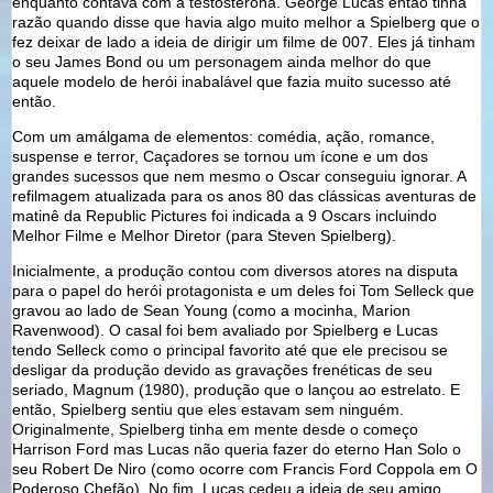
enquanto contava com a testosterona. George Lucas então tinha
razão quando disse que havia algo muito melhor a Spielberg que o
fez deixar de lado a ideia de dirigir um filme de 007. Eles já tinham
o seu James Bond ou um personagem ainda melhor do que
aquele modelo de herói inabalável que fazia muito sucesso até
então.
Com um amálgama de elementos: comédia, ação, romance,
suspense e terror, Caçadores se tornou um ícone e um dos
grandes sucessos que nem mesmo o Oscar conseguiu ignorar. A
refilmagem atualizada para os anos 80 das clássicas aventuras de
matinê da Republic Pictures foi indicada a 9 Oscars incluindo
Melhor Filme e Melhor Diretor (para Steven Spielberg).
Inicialmente, a produção contou com diversos atores na disputa
para o papel do herói protagonista e um deles foi Tom Selleck que
gravou ao lado de Sean Young (como a mocinha, Marion
Ravenwood). O casal foi bem avaliado por Spielberg e Lucas
tendo Selleck como o principal favorito até que ele precisou se
desligar da produção devido as gravações frenéticas de seu
seriado, Magnum (1980), produção que o lançou ao estrelato. E
então, Spielberg sentiu que eles estavam sem ninguém.
Originalmente, Spielberg tinha em mente desde o começo
Harrison Ford mas Lucas não queria fazer do eterno Han Solo o
seu Robert De Niro (como ocorre com Francis Ford Coppola em O
Poderoso Chefão). No fim, Lucas cedeu a ideia de seu amigo