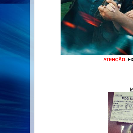
ATENÇÃO:
F
M