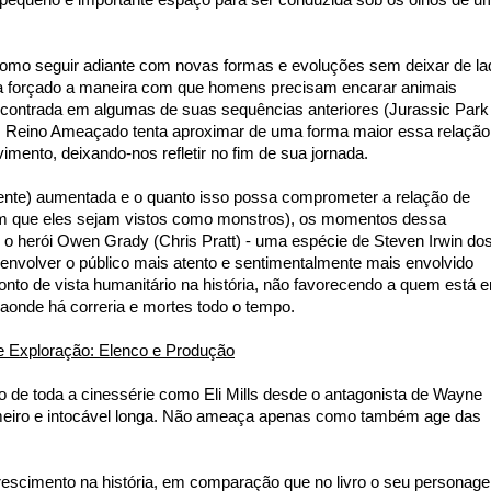
 pequeno e importante espaço para ser conduzida sob os olhos de u
como seguir adiante com novas formas e evoluções sem deixar de la
areça forçado a maneira com que homens precisam encarar animais
 encontrada em algumas de suas sequências anteriores (Jurassic Park 
, Reino Ameaçado tenta aproximar de uma forma maior essa relação
mento, deixando-nos refletir no fim de sua jornada.
ente) aumentada e o quanto isso possa comprometer a relação de
em que eles sejam vistos como monstros), os momentos dessa
 o herói Owen Grady (Chris Pratt) - uma espécie de Steven Irwin do
a envolver o público mais atento e sentimentalmente mais envolvido
nto de vista humanitário na história, não favorecendo a quem está 
aonde há correria e mortes todo o tempo.
e Exploração: Elenco e Produção
o de toda a cinessérie como Eli Mills desde o antagonista de Wayne
rimeiro e intocável longa. Não ameaça apenas como também age das
scimento na história, em comparação que no livro o seu personag