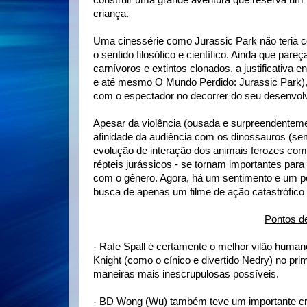
construir uma grande aventura que reserva um
criança.
Uma cinessérie como Jurassic Park não teria 
o sentido filosófico e científico. Ainda que p
carnívoros e extintos clonados, a justificativa
e até mesmo O Mundo Perdido: Jurassic Park)
com o espectador no decorrer do seu desenvolvi
Apesar da violência (ousada e surpreendentem
afinidade da audiência com os dinossauros (s
evolução de interação dos animais ferozes com
répteis jurássicos - se tornam importantes par
com o gênero. Agora, há um sentimento e um po
busca de apenas um filme de ação catastrófico 
Pontos d
- Rafe Spall é certamente o melhor vilão human
Knight (como o cínico e divertido Nedry) no p
maneiras mais inescrupulosas possíveis.
- BD Wong (Wu) também teve um importante cre