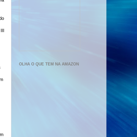
ma
do
III
OLHA O QUE TEM NA AMAZON
s
em
em