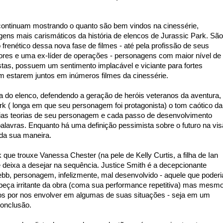
 continuam mostrando o quanto são bem vindos na cinessérie,
ens mais carismáticos da história de elencos de Jurassic Park. São
frenético dessa nova fase de filmes - até pela profissão de seus
res e uma ex-líder de operações - personagens com maior nível de
istas, possuem um sentimento implacável e viciante para fortes
 estarem juntos em inúmeros filmes da cinessérie.
a do elenco, defendendo a geração de heróis veteranos da aventura, 
 ( longa em que seu personagem foi protagonista) o tom caótico da
nárias teorias de seu personagem e cada passo de desenvolvimento
alavras. Enquanto há uma definição pessimista sobre o futuro na vi
da sua maneira.
ue trouxe Vanessa Chester (na pele de Kelly Curtis, a filha de Ian
eixa a desejar na sequência. Justice Smith é a decepcionante
b, personagem, infelizmente, mal desenvolvido - aquele que poderi
peça irritante da obra (coma sua performance repetitiva) mas mesm
s por nos envolver em algumas de suas situações - seja em um
conclusão.