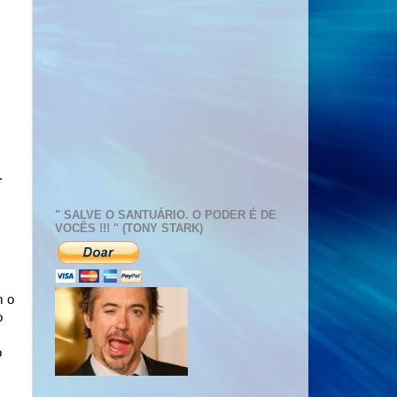
.
.
" SALVE O SANTUÁRIO. O PODER É DE
VOCÊS !!! " (TONY STARK)
m o
o
o