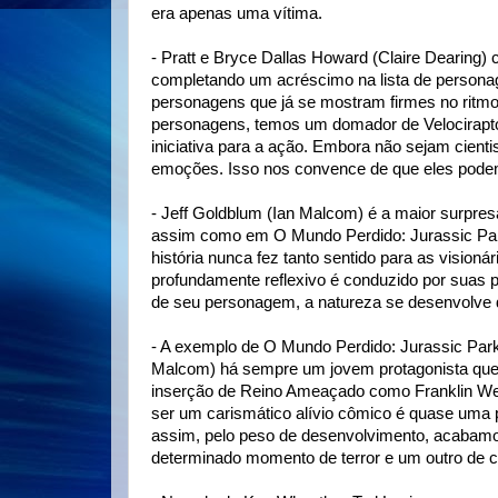
era apenas uma vítima.
- Pratt e Bryce Dallas Howard (Claire Dearing)
completando um acréscimo na lista de personag
personagens que já se mostram firmes no ritmo 
personagens, temos um domador de Velocirapto
iniciativa para a ação. Embora não sejam cient
emoções. Isso nos convence de que eles podem
- Jeff Goldblum (Ian Malcom) é a maior surpres
assim como em O Mundo Perdido: Jurassic Park
história nunca fez tanto sentido para as visio
profundamente reflexivo é conduzido por suas p
de seu personagem, a natureza se desenvolve 
- A exemplo de O Mundo Perdido: Jurassic Park q
Malcom) há sempre um jovem protagonista que d
inserção de Reino Ameaçado como Franklin Web
ser um carismático alívio cômico é quase uma 
assim, pelo peso de desenvolvimento, acabamo
determinado momento de terror e um outro de 