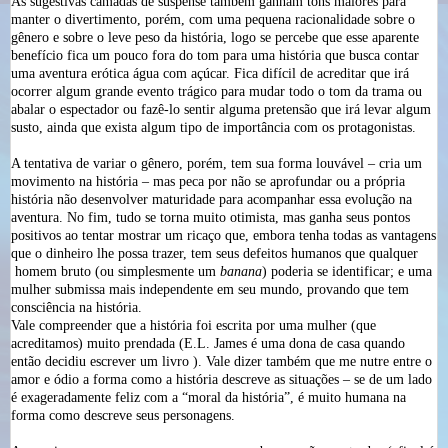
As sugestivas camadas de suspense também ganham tons maiores para
manter o divertimento, porém, com uma pequena racionalidade sobre o
gênero e sobre o leve peso da história, logo se percebe que esse aparente
benefício fica um pouco fora do tom para uma história que busca contar
uma aventura erótica água com açúcar. Fica difícil de acreditar que irá
ocorrer algum grande evento trágico para mudar todo o tom da trama ou
abalar o espectador ou fazê-lo sentir alguma pretensão que irá levar algum
susto, ainda que exista algum tipo de importância com os protagonistas.
A tentativa de variar o gênero, porém, tem sua forma louvável – cria um
movimento na história – mas peca por não se aprofundar ou a própria
história não desenvolver maturidade para acompanhar essa evolução na
aventura. No fim, tudo se torna muito otimista, mas ganha seus pontos
positivos ao tentar mostrar um ricaço que, embora tenha todas as vantagens
que o dinheiro lhe possa trazer, tem seus defeitos humanos que qualquer
homem bruto (ou simplesmente um
banana
) poderia se identificar; e uma
mulher submissa mais independente em seu mundo, provando que tem
consciência na história.
Vale compreender que a história foi escrita por uma mulher (que
acreditamos) muito prendada (E.L. James é uma dona de casa quando
então decidiu escrever um livro ). Vale dizer também que me nutre entre o
amor e ódio a forma como a história descreve as situações – se de um lado
é exageradamente feliz com a “moral da história”, é muito humana na
forma como descreve seus personagens.