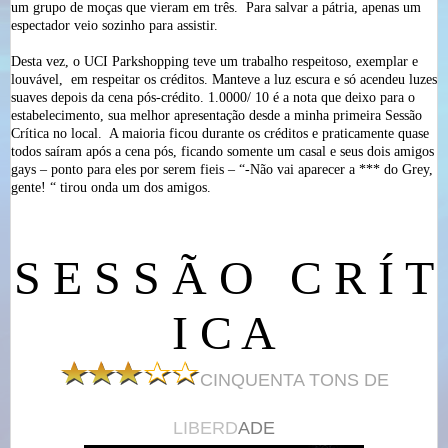
um grupo de moças que vieram em três.
Para salvar a pátria, apenas um
espectador veio sozinho para assistir.
Desta vez, o UCI Parkshopping teve um trabalho respeitoso, exemplar e
louvável,
em respeitar os créditos. Manteve a luz escura e só acendeu luzes
suaves depois da cena pós-crédito. 1.0000/ 10 é a nota que deixo para o
estabelecimento, sua melhor apresentação desde a minha primeira Sessão
Crítica no local.
A maioria ficou durante os créditos e praticamente quase
todos saíram após a cena pós, ficando somente um casal e seus dois amigos
gays – ponto para eles por serem fieis – “-Não vai aparecer a *** do Grey,
gente! “ tirou onda um dos amigos.
S E S S Ã O
C R Í T
I C A
CINQUENTA TONS DE
LIBERD
ADE