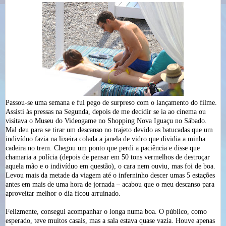
Passou-se uma semana e fui pego de surpreso com o lançamento do filme.
Assisti às pressas na Segunda, depois de me decidir se ia ao cinema ou
visitava o Museu do Videogame no Shopping Nova Iguaçu no Sábado.
Mal deu para se tirar um descanso no trajeto devido as batucadas que um
indivíduo fazia na lixeira colada a janela de vidro que dividia a minha
cadeira no trem. Chegou um ponto que perdi a paciência e disse que
chamaria a polícia (depois de pensar em 50 tons vermelhos de destroçar
aquela mão e o indivíduo em questão), o cara nem ouviu, mas foi de boa.
Levou mais da metade da viagem até o inferninho descer umas 5 estações
antes em mais de uma hora de jornada – acabou que o meu descanso para
aproveitar melhor o dia ficou arruinado.
Felizmente, consegui acompanhar o longa numa boa. O público, como
esperado, teve muitos casais, mas a sala estava quase vazia. Houve apenas