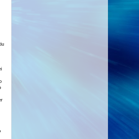
iu
i
o
o
er
o