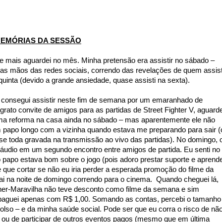
EMÓRIAS DA SESSÃO
que mais aguardei no mês. Minha pretensão era assistir no sábado –
nas mãos das redes sociais, correndo das revelações de quem assist
quinta (devido a grande ansiedade, quase assisti na sexta).
 consegui assistir neste fim de semana por um emaranhado de
grato convite de amigos para as partidas de Street Fighter V, aguarde
uma reforma na casa ainda no sábado – mas aparentemente ele não
 papo longo com a vizinha quando estava me preparando para sair (
e toda gravada na transmissão ao vivo das partidas). No domingo, 
a áudio em um segundo encontro entre amigos de partida. Eu senti no
 papo estava bom sobre o jogo (pois adoro prestar suporte e aprend
que cortar se não eu iria perder a esperada promoção do filme da
i na noite de domingo correndo para o cinema. Quando cheguei lá,
her-Maravilha não teve desconto como filme da semana e sim
aguei apenas com R$ 1,00. Somando as contas, percebi o tamanho
olso – e da minha saúde social. Pode ser que eu corra o risco de nã
 ou de participar de outros eventos pagos (mesmo que em última