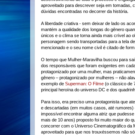
aproveitado para descrever seja em tomadas, c
dúvidas encontradas no decorrer da história.
A liberdade criativa - sem deixar de lado os ac
mantém a qualidade dos longas do gênero qua
únicos e o clima se torna ainda mais crível ao
personagem sendo transportadas para a tela de
mencionado e o seu nome civil é citado de forma
O tempo que Mulher-Maravilha buscou para sai
dos responsáveis que foram exigentes em cada
protagonizado por uma mulher, mas praticamente
gênero – protagonizado por mulheres – não al
exemplo de
Superman: O Filme
(o clássico de 
principal heroína do universo DC e dos quadri
Para isso, era preciso uma protagonista que ate
e descartadas (em muitos casos, até rumores)
impossível encontrar alguma atriz que pudesse
mais de 10 anos) proposto foi muito maior do q
concorrer com o Universo Cinematográfico da M
aproveitado para que nos trouxéssemos não só