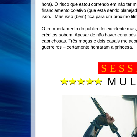
hora). O risco que estou correndo em não ter 
financiamento coletivo (que está sendo planejad
isso. Mas isso (bem) fica para um próximo
fil
O comportamento do público foi excelente mas
créditos sobem. Apesar de não haver cena pós-
caprichosas. Três moças e dois casais me acomp
guerreiros – certamente honraram a princesa.
S E S S
M U L