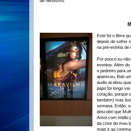
de heroísmo.
M
Este foi o filme 
depois de sofrer 
na pré-estréia de 
Por pouco eu não
eventos. Além do 
o pedreiro para 
apareceu. Bati um
áudio acabou quas
papo foi longo vi
coração, porque o
também) mas tive 
semana. Então, sa
descobri que Mul
Amor.com então p
da crise do meu b
mais ir ao cinema