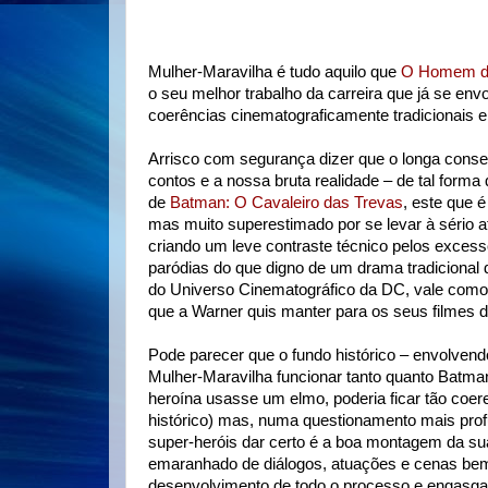
Mulher-Maravilha é tudo aquilo que
O Homem d
o seu melhor trabalho da carreira que já se env
coerências cinematograficamente tradicionais 
Arrisco com segurança dizer que o longa conseg
contos e a nossa bruta realidade – de tal for
de
Batman: O Cavaleiro das Trevas
, este que é
mas muito superestimado por se levar à sério
criando um leve contraste técnico pelos excess
paródias do que digno de um drama tradicional d
do Universo Cinematográfico da DC, vale como
que a Warner quis manter para os seus filmes 
Pode parecer que o fundo histórico – envolvendo
Mulher-Maravilha funcionar tanto quanto Batma
heroína usasse um elmo, poderia ficar tão coer
histórico) mas, numa questionamento mais pro
super-heróis dar certo é a boa montagem da su
emaranhado de diálogos, atuações e cenas bem 
desenvolvimento de todo o processo e engasgar