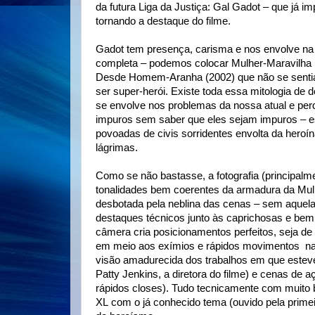
da futura Liga da Justiça: Gal Gadot – que já
tornando a destaque do filme.
Gadot tem presença, carisma e nos envolve na
completa – podemos colocar Mulher-Maravilha n
Desde Homem-Aranha (2002) que não se sentia
ser super-herói. Existe toda essa mitologia 
se envolve nos problemas da nossa atual e pe
impuros sem saber que eles sejam impuros – es
povoadas de civis sorridentes envolta da heroí
lágrimas.
Como se não bastasse, a fotografia (principalm
tonalidades bem coerentes da armadura da Mu
desbotada pela neblina das cenas – sem aquel
destaques técnicos junto às caprichosas e be
câmera cria posicionamentos perfeitos, seja d
em meio aos exímios e rápidos movimentos na
visão amadurecida dos trabalhos em que este
Patty Jenkins, a diretora do filme) e cenas de
rápidos closes). Tudo tecnicamente com muito 
XL com o já conhecido tema (ouvido pela prim