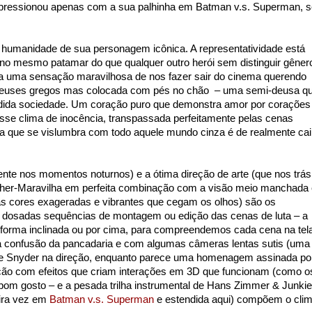
 impressionou apenas com a sua palhinha em Batman v.s. Superman, 
 humanidade de sua personagem icônica. A representatividade está
o mesmo patamar do que qualquer outro herói sem distinguir gêner
 uma sensação maravilhosa de nos fazer sair do cinema querendo
de deuses gregos mas colocada com pés no chão – uma semi-deusa q
rdida sociedade. Um coração puro que demonstra amor por corações
se clima de inocência, transpassada perfeitamente pelas cenas
na que se vislumbra com todo aquele mundo cinza é de realmente cai
ente nos momentos noturnos) e a ótima direção de arte (que nos trás
lher-Maravilha em perfeita combinação com a visão meio manchada 
as cores exageradas e vibrantes que cegam os olhos) são os
m dosadas sequências de montagem ou edição das cenas de luta – a
e forma inclinada ou por cima, para compreendemos cada cena na tel
 confusão da pancadaria e com algumas câmeras lentas sutis (uma
ve Snyder na direção, enquanto parece uma homenagem assinada po
 ação com efeitos que criam interações em 3D que funcionam (como o
bom gosto – e a pesada trilha instrumental de Hans Zimmer & Junkie
eira vez em
Batman v.s. Superman
e estendida aqui) compõem o cli