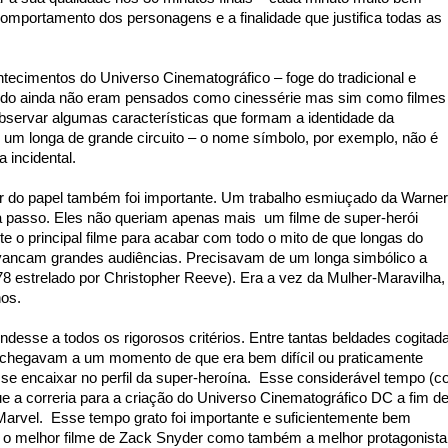
omportamento dos personagens e a finalidade que justifica todas as
ontecimentos do Universo Cinematográfico – foge do tradicional e
ndo ainda não eram pensados como cinessérie mas sim como filmes
 observar algumas características que formam a identidade da
 um longa de grande circuito – o nome símbolo, por exemplo, não é
 incidental.
r do papel também foi importante. Um trabalho esmiuçado da Warner
 passo. Eles não queriam apenas mais um filme de super-herói
 o principal filme para acabar com todo o mito de que longas do
avancam grandes audiências. Precisavam de um longa simbólico a
78 estrelado por Christopher Reeve). Era a vez da Mulher-Maravilha,
nhos.
ndesse a todos os rigorosos critérios. Entre tantas beldades cogitad
 chegavam a um momento de que era bem difícil ou praticamente
 se encaixar no perfil da super-heroína. Esse considerável tempo (
ue a correria para a criação do Universo Cinematográfico DC a fim d
arvel. Esse tempo grato foi importante e suficientemente bem
 o melhor filme de Zack Snyder como também a melhor protagonista