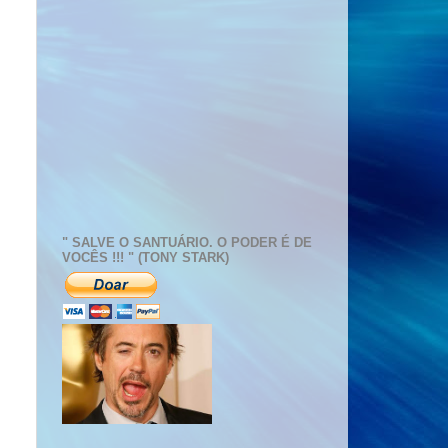
" SALVE O SANTUÁRIO. O PODER É DE
VOCÊS !!! " (TONY STARK)