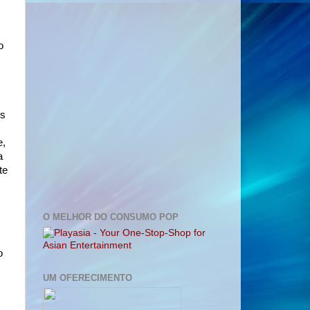
o
es
e,
a
te
O MELHOR DO CONSUMO POP
o
UM OFERECIMENTO