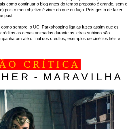
mais como continuar o blog antes do tempo proposto é grande, sem o
o) pois o meu objetivo é viver do que eu faço. Pois gosto de fazer
me
post.
, como sempre, o UCI Parkshopping liga as luzes assim que os
créditos as cenas animadas durante as letras subindo são
anharam até o final dos créditos, exemplos de cinéfilos fiéis e
 Ã O C R Í T I C A
 H E R - M A R A V I L H A