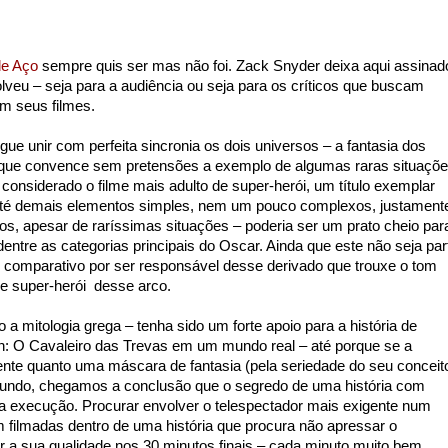
e Aço
sempre quis ser mas não foi. Zack Snyder deixa aqui assinad
olveu – seja para a audiência ou seja para os críticos que buscam
em seus filmes.
ue unir com perfeita sincronia os dois universos – a fantasia dos
ma que convence sem pretensões a exemplo de algumas raras situaçõ
 considerado o filme mais adulto de super-herói, um título exemplar
 até demais elementos simples, nem um pouco complexos, justament
os, apesar de raríssimas situações – poderia ser um prato cheio par
entre as categorias principais do Oscar. Ainda que este não seja par
 comparativo por ser responsável desse derivado que trouxe o tom
de super-herói desse arco.
 a mitologia grega – tenha sido um forte apoio para a história de
n: O Cavaleiro das Trevas em um mundo real – até porque se a
ente quanto uma máscara de fantasia (pela seriedade do seu conceit
fundo, chegamos a conclusão que o segredo de uma história com
a execução. Procurar envolver o telespectador mais exigente num
filmadas dentro de uma história que procura não apressar o
 a sua qualidade nos 30 minutos finais – cada minuto muito bem