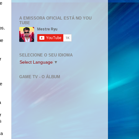
se
A EMISSORA OFICIAL ESTÁ NO YOU
TUBE
os.
ue
SELECIONE O SEU IDIOMA
r
Select Language
▼
GAME TV - O ÁLBUM
e
a
r
s
ma