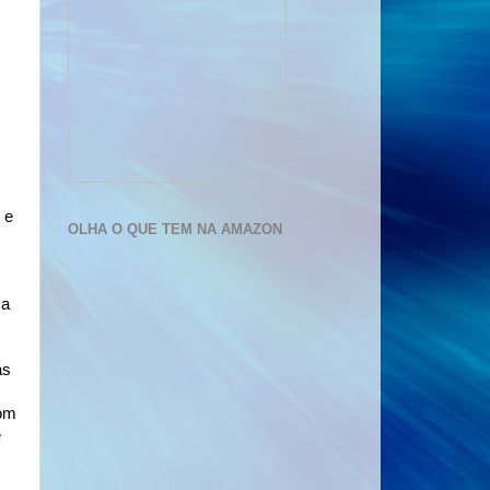
 e
OLHA O QUE TEM NA AMAZON
 a
as
com
e