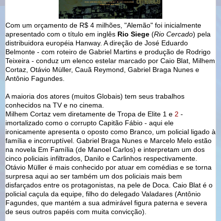
Com um orçamento de R$ 4 milhões, "Alemão" foi inicialmente
apresentado com o título em inglês
Rio Siege
(
Rio Cercado
) pela
distribuidora européia Hanway. A direção de José Eduardo
Belmonte - com roteiro de Gabriel Martins e produção de Rodrigo
Teixeira - conduz um elenco estelar marcado por Caio Blat, Milhem
Cortaz, Otávio Müller, Cauã Reymond, Gabriel Braga Nunes e
Antônio Fagundes.
A maioria dos atores (muitos Globais) tem seus trabalhos
conhecidos na TV e no cinema.
Milhem Cortaz vem diretamente de Tropa de Elite 1 e
2
-
imortalizado como o corrupto Capitão Fábio - aqui ele
ironicamente apresenta o oposto como Branco, um policial ligado à
família e incorruptível. Gabriel Braga Nunes e Marcelo Melo estão
na novela Em Família (de Manoel Carlos) e interpretam um dos
cinco policiais infiltrados, Danilo e Carlinhos respectivamente.
Otávio Müller é mais conhecido por atuar em comédias e se torna
surpresa aqui ao ser também um dos policiais mais bem
disfarçados entre os protagonistas, na pele de Doca. Caio Blat é o
policial caçula da equipe, filho do delegado Valadares (Antônio
Fagundes, que mantém a sua admirável figura paterna e severa
de seus outros papéis com muita convicção).