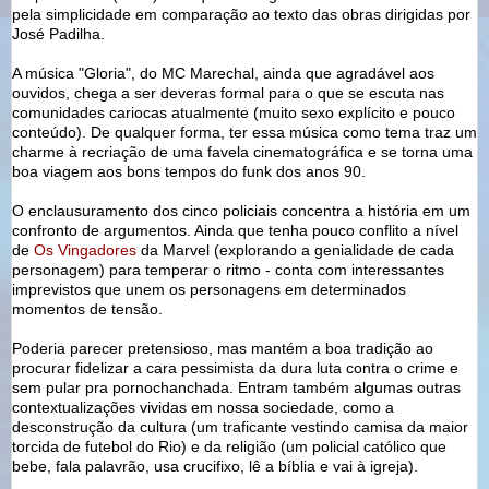
pela simplicidade em comparação ao texto das obras dirigidas por
José Padilha.
A música "Gloria", do MC Marechal, ainda que agradável aos
ouvidos, chega a ser deveras formal para o que se escuta nas
comunidades cariocas atualmente (muito sexo explícito e pouco
conteúdo). De qualquer forma, ter essa música como tema traz um
charme à recriação de uma favela cinematográfica e se torna uma
boa viagem aos bons tempos do funk dos anos 90.
O enclausuramento dos cinco policiais concentra a história em um
confronto de argumentos. Ainda que tenha pouco conflito a nível
de
Os Vingadores
da Marvel (explorando a genialidade de cada
personagem) para temperar o ritmo - conta com interessantes
imprevistos que unem os personagens em determinados
momentos de tensão.
Poderia parecer pretensioso, mas mantém a boa tradição ao
procurar fidelizar a cara pessimista da dura luta contra o crime e
sem pular pra pornochanchada. Entram também algumas outras
contextualizações vividas em nossa sociedade, como a
desconstrução da cultura (um traficante vestindo camisa da maior
torcida de futebol do Rio) e da religião (um policial católico que
bebe, fala palavrão, usa crucifixo, lê a bíblia e vai à igreja).