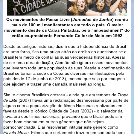
Os movimentos do Passe Livre (
Jornadas de Junho
) reuniu
mais de 100 mil manifestantes em todo o país. O maior
movimento desde os Caras Pintadas, pelo "impeachment" do
então ex-presidente Fernando Collor de Melo em 1992
Desde as antigas histórias, dizem que a Independência do Brasil
era uma farsa, fica uma pulga atrás da orelha ao questionar se o
Brasil tem medo de contar as suas verdadeiras histórias. Apesar
de ser uma obra de ficção, Alemão não ignora esses movimentos
que levaram toda uma população às ruas (desde a confirmação do
Brasil se tornar a sede da Copa às diversas manifestações pelo
país desde 17 de junho de 2013), mesmo que seja por imagens
que ajudam a trazer uma camada mais real ao longa.
Sim, o cinema Brasileiro cresceu - ainda que em tempos de
Tropa
de Elite
(2007) havia uma reclamação desnecessária por parte de
alguns com a popularização de filmes Nacionais realizados em
favelas desde o icônico Cidade de Deus (2002) - o salvador da
nova era dos filmes nacionais, provando que o Brasil pode sim
fazer bom cinema em outros gêneros que não sejam
pornochanchada. E aí resolveram intitular este gênero como
Favela Movie.
Filmes que certamente trazem um conteúdo bem