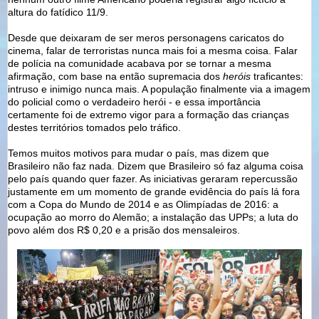
altura do fatídico 11/9.
Desde que deixaram de ser meros personagens caricatos do
cinema, falar de terroristas nunca mais foi a mesma coisa. Falar
de polícia na comunidade acabava por se tornar a mesma
afirmação, com base na então supremacia dos
heróis
traficantes:
intruso e inimigo nunca mais. A população finalmente via a imagem
do policial como o verdadeiro herói - e essa importância
certamente foi de extremo vigor para a formação das crianças
destes territórios tomados pelo tráfico.
Temos muitos motivos para mudar o país, mas dizem que
Brasileiro não faz nada. Dizem que Brasileiro só faz alguma coisa
pelo país quando quer fazer. As iniciativas geraram repercussão
justamente em um momento de grande evidência do país lá fora
com a Copa do Mundo de 2014 e as Olimpíadas de 2016: a
ocupação ao morro do Alemão; a instalação das UPPs; a luta do
povo além dos R$ 0,20 e a prisão dos mensaleiros.