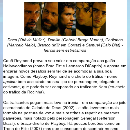
Doca (Otávio Müller), Danillo (Gabriel Braga Nunes), Carlinhos
(Marcelo Melo), Branco (Milhem Cortaz) e Samuel (Caio Blat) -
heróis sem estrelismos
Cauã Reymond prova o seu valor em comparação aos galãs
Hollywoodianos (como Brad Pitt e Leonardo DiCaprio) e aposta em
encarar novos desafios sem ter de se acomodar a sua boa
imagem. Como Playboy, Reymond é o chefe do tráfico - nome
apelido
bem associado ao seu tipo de personagem, elegante e
cativante, que poderia ser comparado ao traficante Nem (ex-chefe
do tráfico da Rocinha).
Os traficantes pegam mais leve na ironia - em comparação ao jeito
escrachado de Cidade de Deus (2002) - e são levemente mais
formais na postura de voz e mais restritos a repetir os mesmos
palavrões, mais notado pelo personagem Senegal (Jefferson
Brasil), o braço-direito de Playboy. Há poucos bordões como em
Tropa de Elite (2007) mas que conseguem descontrair mesmo