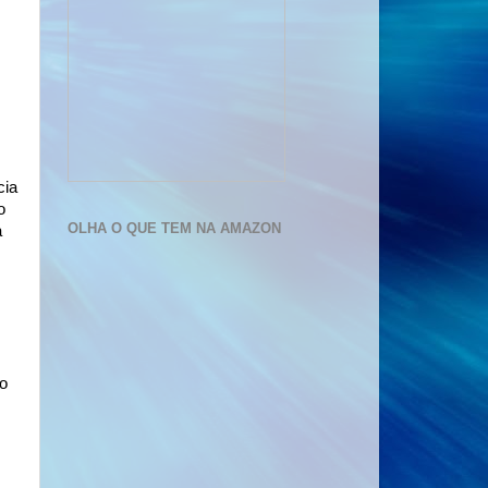
cia
o
OLHA O QUE TEM NA AMAZON
a
ão