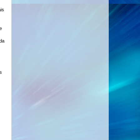
is
e
ida
s