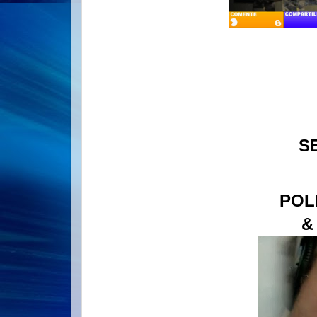
S
POL
&