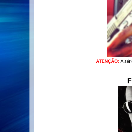
ATENÇÃO:
A sér
F