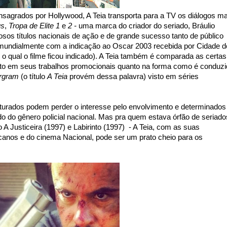
consagrados por Hollywood, A Teia transporta para a TV os diálogos ma
us
,
Tropa de Elite 1
e
2 -
uma marca do criador do seriado, Bráulio
sos títulos nacionais de ação e de grande sucesso tanto de público
o mundialmente com a indicação ao Oscar 2003 recebida por Cidade d
o qual o filme ficou indicado). A Teia também é comparada as certas
nto em seus trabalhos promocionais quanto na forma como é conduz
rgram
(o título
A Teia
provém dessa palavra) visto em séries
turados podem perder o interesse pelo envolvimento e determinados
 do gênero policial nacional. Mas pra quem estava órfão de seriado
A Justiceira (1997) e Labirinto (1997) - A Teia, com as suas
icanos e do cinema Nacional, pode ser um prato cheio para os