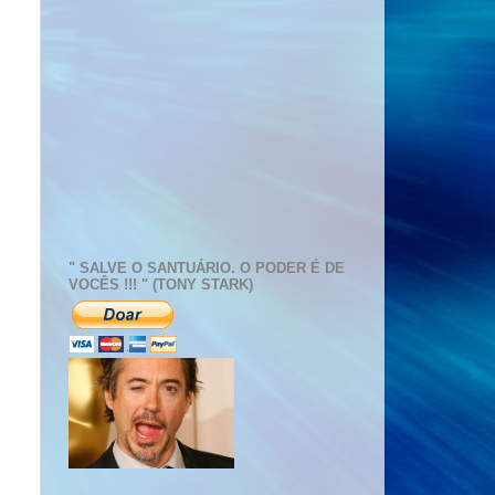
" SALVE O SANTUÁRIO. O PODER É DE
VOCÊS !!! " (TONY STARK)