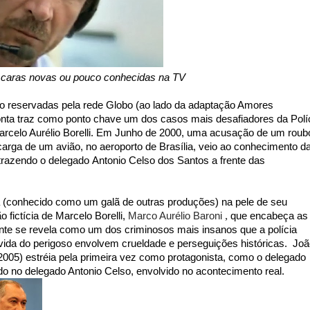
as caras novas ou pouco conhecidas na TV
o reservadas pela rede Globo (ao lado da adaptação Amores
nta traz como ponto chave um dos casos mais desafiadores da Polí
celo Aurélio Borelli. Em Junho de 2000, uma acusação de um roub
arga de um avião, no aeroporto de Brasília, veio ao conhecimento d
, trazendo o delegado
Antonio Celso dos Santos
a frente das
na (conhecido como um galã de outras produções) na pele de seu
,
o fictícia de Marcelo Borelli,
Marco Aurélio Baroni
que encabeça as
te se revela como um dos criminosos mais insanos que a polícia
a vida do perigoso envolvem crueldade e perseguições históricas. Jo
 2005) estréia pela primeira vez como protagonista, como o delegado
o no delegado Antonio Celso, envolvido no acontecimento real.