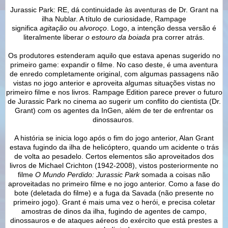
Jurassic Park: RE, dá continuidade às aventuras de Dr. Grant na
ilha Nublar. A título de curiosidade, Rampage
significa
agitação
ou
alvoroço
. Logo, a intenção dessa versão é
literalmente liberar
o estouro da boiada
pra correr atrás.
Os produtores estenderam aquilo que estava apenas sugerido no
primeiro game: expandir o filme. No caso deste, é uma aventura
de enredo completamente original, com algumas passagens não
vistas no jogo anterior e aproveita algumas situações vistas no
primeiro filme e nos livros. Rampage Edition parece prever o futuro
de Jurassic Park no cinema ao sugerir um conflito do cientista (Dr.
Grant) com os agentes da InGen, além de ter de enfrentar os
dinossauros.
A história se inicia logo após o fim do jogo anterior, Alan Grant
estava fugindo da ilha de helicóptero, quando um acidente o trás
de volta ao pesadelo. Certos elementos são aproveitados dos
livros de Michael Crichton (1942-2008), vistos posteriormente no
filme
O Mundo Perdido: Jurassic Park
somada a coisas não
aproveitadas no primeiro filme e no jogo anterior. Como a fase do
bote (deletada do filme) e a fuga da Savada (não presente no
primeiro jogo). Grant é mais uma vez o herói, e precisa coletar
amostras de dinos da ilha, fugindo de agentes de campo,
dinossauros e de ataques aéreos do exército que está prestes a