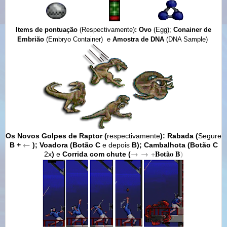
Items de pontuação
(Respectivamente)
: Ovo
(Egg);
Conainer de
Embrião
(Embryo Container) e
Amostra de DNA
(DNA Sample)
Os Novos Golpes de Raptor (
respectivamente
): Rabada (
Segure
←
B +
); Voadora (Botão C
e depois
B); Cambalhota (Botão C
Botão B
→
→
+
)
2x
)
e
Corrida com chute (