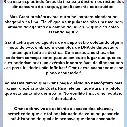
Rica está explodindo áreas da ilha para destruir os restos dos
dinossauros do parque, geneticamente construídos.
Mas Grant também avista outro helicóptero clandestino
chegando na ilha. Ele vê que os tripulantes são um time bem
armado de agentes do campo de inGen. O que eles estão
fazendo aqui ?
Grant acha que os agentes de campo estão coletando algum
resto de ovo, embrião e exemplos de DNA de dinossauro
antes que tudo se destrua. Com essas amostras, eles
poderiam começar outro parque em outro lugar qualquer ou
eles poderiam criar um exército incontrolável de dinossauros
- as possibilidades são infinitas! Grant deve acabar com esse
plano assustador!
Ao mesma tempo que Grant pega o rádio do helicóptero para
avisar o exército da Costa Rica, ele tem que atirar no piloto
que está tentando derrubá-lo. No conflito final, o helicóptero
é derrubado.
Grant sobrevive ao acidente e escapa das chamas,
percebendo que ele foi posicionado de volta no pesadelo
pré-histórico do qual ele pensava que tinha escapado.