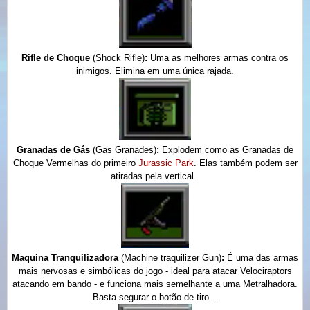
Rifle de Choque
(Shock Rifle)
:
Uma as melhores armas contra os
inimigos. Elimina em uma única rajada.
Granadas de Gás
(Gas Granades)
:
Explodem como as Granadas de
Choque Vermelhas do primeiro
Jurassic Park
. Elas também podem ser
atiradas pela vertical.
Maquina Tranquilizadora
(Machine traquilizer Gun)
:
É u
ma das armas
mais nervosas e simbólicas do jogo -
ideal para atacar Velociraptors
atacando em bando
- e funciona mais semelhante a uma Metralhadora.
Basta segurar o botão de tiro. .