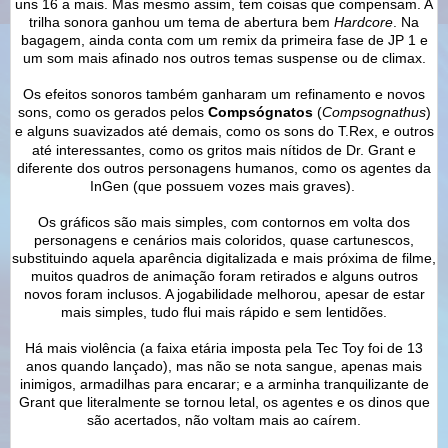
uns 16 a mais. Mas mesmo assim, tem coisas que compensam. A
trilha sonora ganhou um tema de abertura bem
Hardcore
. Na
bagagem, ainda conta com um remix da primeira fase de JP 1 e
um som mais afinado nos outros temas suspense ou de climax.
Os efeitos sonoros também ganharam um refinamento e novos
sons, como os gerados pelos
Compsógnatos
(
Compsognathus
)
e
alguns suavizados até demais, como os sons do T.Rex, e outros
até interessantes, como os gritos mais nítidos de Dr. Grant e
diferente dos outros personagens humanos, como os agentes da
InGen (que possuem vozes mais graves).
Os gráficos são mais simples, com contornos em volta dos
personagens e cenários mais coloridos, quase cartunescos,
substituindo aquela aparência digitalizada e mais próxima de filme,
muitos quadros de animação foram retirados e alguns outros
novos foram inclusos. A jogabilidade melhorou, apesar de estar
mais simples, tudo flui mais rápido e sem lentidões.
Há mais violência (a faixa etária imposta pela Tec Toy foi de 13
anos quando lançado), mas não se nota sangue, apenas mais
inimigos, armadilhas para encarar; e a arminha tranquilizante de
Grant que literalmente se tornou letal, os agentes e os dinos que
são acertados, não voltam mais ao caírem.