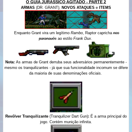
O GUIA JURÁSSICO AGITADO - PARTE 2
ARMAS
(DR. GRANT);
NOVOS
ATAQUES
e
ITEMS
Enquanto Grant vira um legítimo
Rambo
, Raptor capricha
nos
paranauês
ao estilo
Frank Dux
.
Nota:
As armas de Grant derruba seus adversários permanentemente -
mesmo os tranquilizantes - já que sua funcionalidade incomum se difere
da maioria de suas denominações oficiais.
Revólver Tranquilizante
(Tranquilizer Dart Gun)
:
É a arma principal do
jogo. Contém munição infinita.