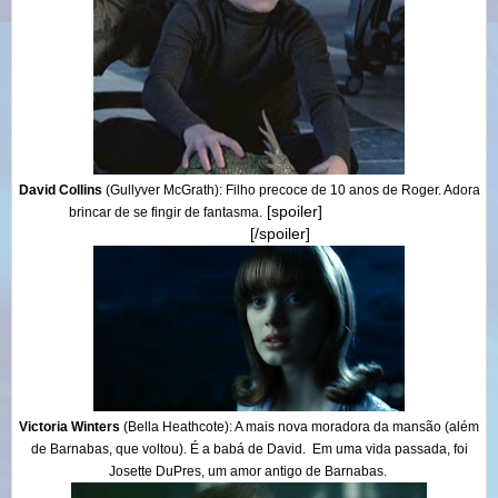
David Collins
(Gullyver McGrath)
: Filho precoce de 10 anos de Roger. Adora
[spoiler]
brincar de se fingir de fantasma.
E ainda pode ver
[/spoiler]
espíritos.
Victoria Winters
(Bella Heathcote)
: A mais nova moradora da mansão (além
de Barnabas, que voltou). É a babá de David. Em uma vida passada, foi
Josette DuPres, um amor antigo de Barnabas.