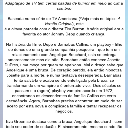
Adaptação de TV tem certas pitadas de humor em meio ao clima
sombrio
Baseada numa série de TV Americana (*Veja mais no tópico
A
Versão Original
), este
é a oitava parceria com o diretor Tim Burton.
A série original era a
favorita do ator Johnny Depp quando criança.
Na história do filme, Depp é Barnabas Collins, um playboy - filho
de donos de uma grande companhia pesqueira - que tem um
relacionamento com Angelique Bouchard, esta se entrega
amorosamente mas ele não. Barnabas então conhece
Josette
DuPres,
uma moça por quem se apaixona. Mal o ricaço sabe que
Angelique é uma bruxa.
De coração partido, ela então hipnotiza
Josette para a morte, e numa tentativa desesperada, Barnabas
tenta salvá-la e acaba sendo enfeitiçado pela bruxa, se
transformando em vampiro e é enterrado vivo.
Dois séculos se
passam e o (agora) playboy vampiro
acorda em 1972,
encontrando os descendentes da família Collins em certa
decadência. Agora, Barnabas precisa encontrar um meio de ser
aceito por esta nova e complicada família e tentar recuperar os
negócios.
Eva Green se destaca como a bruxa, Angelique Bouchard - com
todo seu poder de sedução. E, sinceramente, mesmo sendo tão