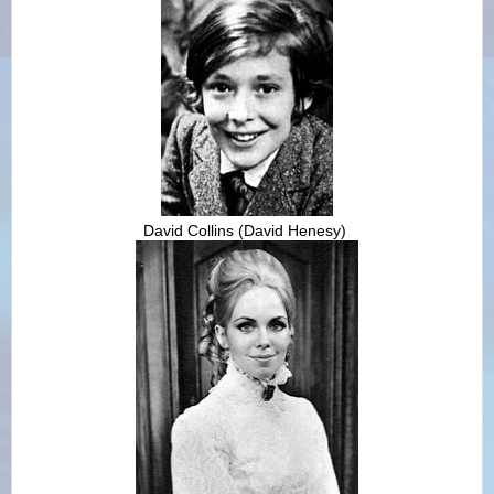
David Collins
(
David Henesy)