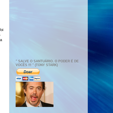
oi
s
ia
a.
" SALVE O SANTUÁRIO. O PODER É DE
VOCÊS !!! " (TONY STARK)