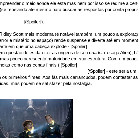
ompreender o meio aonde ele está mas nem por isso se redime a cert
se rebelando até mesmo para buscar as respostas por conta própri
eceptor ao entrar dentro da sala dos engenheiros, deixando Vickers 
ver navios
[/Spoiler]
).
 Ridley Scott mais moderna (é notável também, um pouco a exploraç
error e mistério no espaço) rende suspense e diverte até em momen
arte em que uma cabeça explode - [Spoiler]
que seria de um dos
 Em questão de esclarecer as origens de seu
criador
(a saga Alien), h
mas pouco acrescenta maturidade em sua estrutura. Com um pouc
ncias como nas cenas finais (
[Spoiler]
até louváveis na sequência 
lien o qual conhecemos dos outros filmes
[/Spoiler] - este seria um
o os primeiros filmes. Aos fãs mais carrancudos, podem contestar as
das, mas podem se satisfazer pela nostálgia.