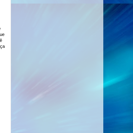
e
que
cê
nça