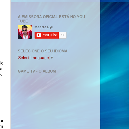
A EMISSORA OFICIAL ESTÁ NO YOU
TUBE
SELECIONE O SEU IDIOMA
Select Language
▼
ie
(a
GAME TV - O ÁLBUM
s
ar
um