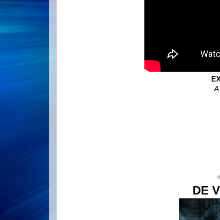
E
A
DE 