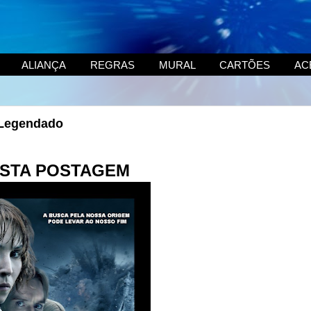
ALIANÇA
REGRAS
MURAL
CARTÕES
AC
 Legendado
STA POSTAGEM