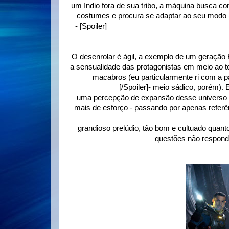
um índio fora de sua tribo, a máquina busca c
costumes e procura se adaptar ao seu modo (
-
[Spoiler]
como na cena em que ele desliga o r
O desenrolar é ágil, a exemplo de um geração
a sensualidade das protagonistas em meio ao t
macabros (eu particularmente ri com a p
engenheiros
[/Spoiler]
- meio sádico, porém).
uma percepção de expansão desse universo 
mais de esforço - passando por apenas referê
que surge uma réplica bem parecida com o A
grandioso prelúdio, tão bom e cultuado quant
questões não respondi