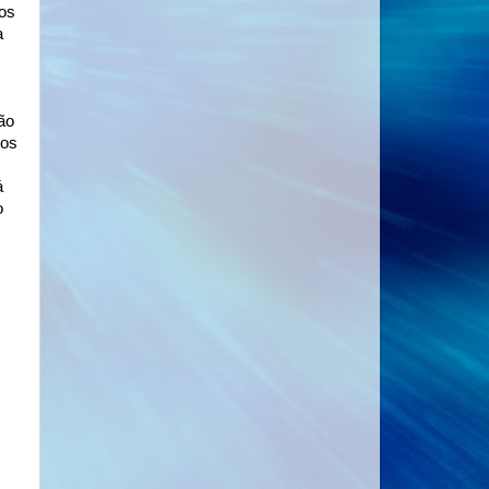
os
a
a
ão
tos
á
o
em