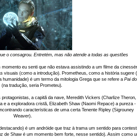
o que o consagrou. Entretém, mas não atende a todas as questões
 momento eu senti que não estava assistindo a um filme da cinessér
ias visuais (como a introdução).
Prometheus, como a história sugere 
a humanidade) é um termo da mitologia Grega que se refere a
Pai do
s
(na tradução, seria Prometeu)
.
rotagonistas, a capitã da nave, Meredith Vickers (Charlize Theron,
 e a exploradora cristã, Elizabeth Shaw (Naomi Repace) a pureza -
encontrando características de uma certa Tenente Ripley (Sigrouney
Weaver).
estacando) é um andróide que traz à trama um sentido para contest
 cruz de Shaw é um momento bem forte, nesse sentido). Assim como 