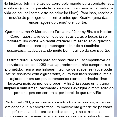
Na história, Johnny Blaze percorre pelo mundo para combater sua
maldição (o pacto que ele fez com o demônio para tentar salvar a
vida de seu pai como visto no primeiro filme). Para isso, recebe a
missão de proteger um menino antes que Roarke (uma das
encarnações do demo) o encontre.
Quem encarna O Motoqueiro Fantasma/ Johnny Blaze é Nicolas
Cage - agora alvo de critícas por suas caras e bocas já se
tornarem um clichê. Ao tentar oferecer um senso enlouquecido
diferente para o personagem, tirando a risadinha
desafinada,
acaba estando muito bem fugindo de seu padrão.
O filme durou 4 anos para ser produzido (eu acompanhava as
novidades desde 2008) mas aparentemente não cumpriram o
prometido. Tem a sua linhagem técnica de suspense (você pode
até se assustar com alguns sons) e um tom mais sombrio, mais
agitado e nem um pouco romântico (como o primeiro filme
buscava mais ou menos propor). A história segue uma trama
simples e sem amadurecimento - embora explique o motivação do
personagem em ser um super herói do que um vilão.
No formato 3D, pouco notei os efeitos tridimensionais, a não ser
em cenas que a câmera foca um movimento grande de pessoas
próximas a tela, fora os efeitos de fogo, as correntes do
motoqueiro e fragmentação de roupas, corpos e outras formas.