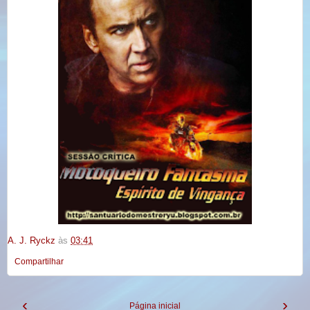
A. J. Ryckz
às
03:41
Compartilhar
‹
›
Página inicial