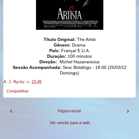
Título Original:
The Artist
Gênero:
Drama
País:
França/ E.U.A.
Duração:
100 minutos
Direção:
Michel Hazanavicius
Sessão Acompanhada:
Sesc Botafogo - 18:00 (25/03/12
Domingo)
A. J. Ryckz
às
23:45
Compartilhar
‹
›
Página inicial
Ver versão para a web