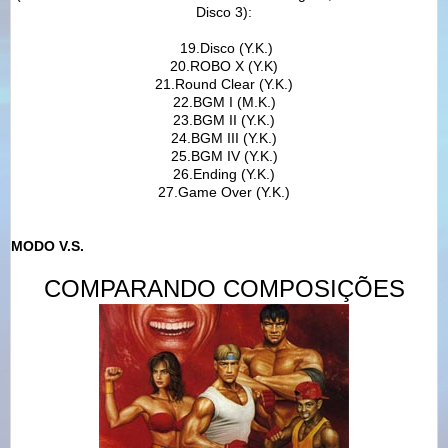
Disco 3):
19.Disco (Y.K.)
20.ROBO X (Y.K)
21.Round Clear (Y.K.)
22.BGM I (M.K.)
23.BGM II (Y.K.)
24.BGM III (Y.K.)
25.BGM IV (Y.K.)
26.Ending (Y.K.)
27.Game Over (Y.K.)
MODO V.S.
COMPARANDO COMPOSIÇÕES