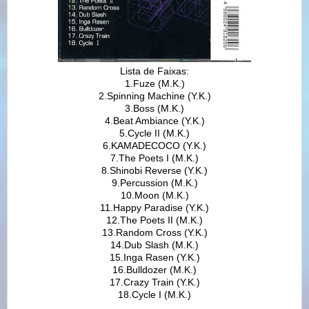
Lista de Faixas:
1.Fuze (M.K.)
2.Spinning Machine (Y.K.)
3.Boss (M.K.)
4.Beat Ambiance (Y.K.)
5.Cycle II (M.K.)
6.KAMADECOCO (Y.K.)
7.The Poets I (M.K.)
8.Shinobi Reverse (Y.K.)
9.Percussion (M.K.)
10.Moon (M.K.)
11.Happy Paradise (Y.K.)
12.The Poets II (M.K.)
13.Random Cross (Y.K.)
14.Dub Slash (M.K.)
15.Inga Rasen (Y.K.)
16.Bulldozer (M.K.)
17.Crazy Train (Y.K.)
18.Cycle I (M.K.)