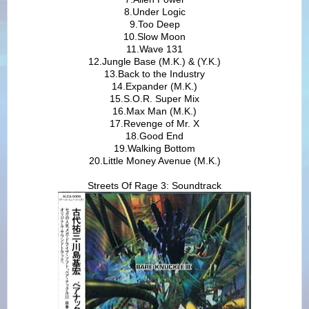
8.Under Logic
9.Too Deep
10.Slow Moon
11.Wave 131
12.Jungle Base (M.K.) & (Y.K.)
13.Back to the Industry
14.Expander (M.K.)
15.S.O.R. Super Mix
16.Max Man (M.K.)
17.Revenge of Mr. X
18.Good End
19.Walking Bottom
20.Little Money Avenue (M.K.)
Streets Of Rage 3: Soundtrack