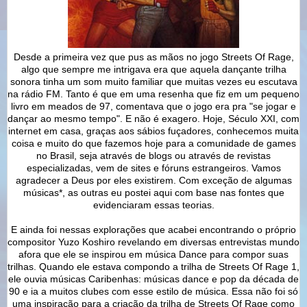
Desde a primeira vez que pus as mãos no jogo Streets Of Rage,
algo que sempre me intrigava era que aquela dançante trilha
sonora tinha um som muito familiar que muitas vezes eu escutava
na rádio FM. Tanto é que em uma resenha que fiz em um pequeno
livro em meados de 97, comentava que o jogo era pra "se jogar e
dançar ao mesmo tempo". E não é exagero. Hoje, Século XXI, com
internet em casa, graças aos sábios fuçadores, conhecemos muita
coisa e muito do que fazemos hoje para a comunidade de games
no Brasil, seja através de blogs ou através de revistas
especializadas, vem de sites e fóruns estrangeiros. Vamos
agradecer a Deus por eles existirem. Com exceção de algumas
músicas*, as outras eu postei aqui com base nas fontes que
evidenciaram essas teorias.
E ainda foi nessas explorações que acabei encontrando o próprio
compositor Yuzo Koshiro revelando em diversas entrevistas mundo
afora que ele se inspirou em música Dance para compor suas
trilhas. Quando ele estava compondo a trilha de Streets Of Rage 1,
ele ouvia músicas Caribenhas: músicas dance e pop da década de
90 e ia a muitos clubes com esse estilo de música. Essa não foi só
uma inspiração para a criação da trilha de Streets Of Rage como