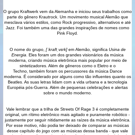
O grupo Kraftwerk vem da Alemanha e iniciou seus trabalhos como
parte do gênero Krautrock. Um movimento musical Alemão que
mesclava vários estilos, como Rock progressivo, alternativos e até
Jazz. Foi também uma das grandes inspirações de nomes como
Pink Floyd.
O nome do grupo,
[ˈkraftˌvɛrk]
em Alemão, significa
Usina de
Energia
. Eles foram um dos grandes visionários da música
moderna, criando música eletrônica mais popular por meio de
sintetizadores. A
lém de gêneros como o Eletro e o
Techno,
também foram os percussores da música Dance
moderna. É considerado por alguns como tão influentes quanto os
Beatles. As suas letras lidam com a vida urbana e a tecnologia
Européia pós-Guerra. Além de pequenas celebrações e alertas
sobre o mundo moderno.
Vale lembrar que a trilha de Streets Of Rage 3 é completamente
original, um rítimo eletrônico mais agitado e puramente robótico -
justamente por seguir nitidamente as raízes da música eletrônica.
Por esse motivo, não podia ter deixado de comparar as músicas
desse capítulo do jogo com as músicas dessa banda - que vale