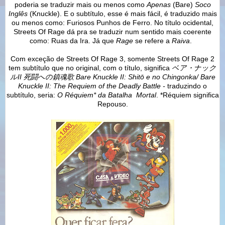
poderia se traduzir mais ou menos como
Apenas
(Bare)
Soco
Inglês
(Knuckle). E o subtítulo, esse é mais fácil, é traduzido mais
ou menos como: Furiosos Punhos de Ferro. No título ocidental,
Streets Of Rage dá pra se traduzir num sentido mais coerente
como: Ruas da Ira. Já que
Rage
se refere a
Raiva
.
Com exceção de Streets Of Rage 3, somente Streets Of Rage 2
tem subtítulo que no original, com o título, significa
ベア・ナック
ルII 死闘への鎮魂歌 Bare Knuckle II:
Shitō e no Chingonka/
Bare
Knuckle II: The Requiem of the Deadly Battle -
traduzindo o
subtítulo, seria:
O Réquiem* da Batalha Mortal
. *Réquiem significa
Repouso.