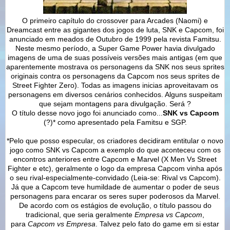
O primeiro capítulo do crossover para Arcades (Naomi) e
Dreamcast entre as gigantes dos jogos de luta, SNK e Capcom, foi
anunciado em meados de Outubro de 1999 pela revista Famitsu.
Neste mesmo período, a Super Game Power havia divulgado
imagens de uma de suas possíveis versões mais antigas (em que
aparentemente mostrava os personagens da SNK nos seus sprites
originais contra os personagens da Capcom nos seus sprites de
Street Fighter Zero). Todas as imagens inicias aproveitavam os
personagens em diversos cenários conhecidos. Alguns suspeitam
que sejam montagens para divulgação. Será ?
O título desse novo jogo foi anunciado como...
SNK vs Capcom
(?)* como apresentado pela Famitsu e SGP.
*Pelo que posso especular, os criadores decidiram entitular o novo
jogo como SNK vs Capcom a exemplo do que aconteceu com os
encontros anteriores entre Capcom e Marvel (X Men Vs Street
Fighter e etc), geralmente o logo da empresa Capcom vinha após
o seu rival-especialmente-convidado (Leia-se: Rival vs Capcom).
Já que a Capcom teve humildade de aumentar o poder de seus
personagens para encarar os seres super poderosos da Marvel.
De acordo com os estágios de evolução, o título passou do
tradicional, que seria geralmente
Empresa vs Capcom
,
para
Capcom vs Empresa
. Talvez pelo fato do game em si estar