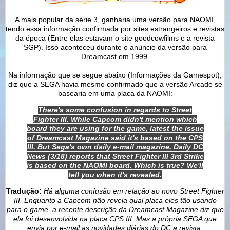
A mais popular da série 3, ganharia uma versão para NAOMI,
tendo essa informação confirmada por sites estrangeiros e revistas
da época (Entre elas estavam o site goodcowfilms e a revista
SGP). Isso aconteceu durante o anúncio da versão para
Dreamcast em 1999.
Na informação que se segue abaixo (Informações da Gamespot),
diz que a SEGA havia mesmo confirmado que a versão Arcade se
basearia em uma placa da NAOMI:
There's some confusion in regards to Street
Fighter III. While Capcom didn't mention which
board they are using for the game, latest the issue
of Dreamcast Magazine said it's based on the CPS
III. But Sega's own daily e-mail magazine, Daily DC
News (3/18) reports that Street Fighter III 3rd Strike
is based on the NAOMI board. Which is true? We'll
tell you when it's revealed.
Tradução:
Há alguma confusão em relação ao novo Street Fighter
III. Enquanto a Capcom não revela qual placa eles tão usando
para o game, a recente descrição da Dreamcast Magazine diz que
ela foi desenvolvida na placa CPS III. Mas a própria SEGA que
envia por e-mail as novidades diárias do DC a revista,