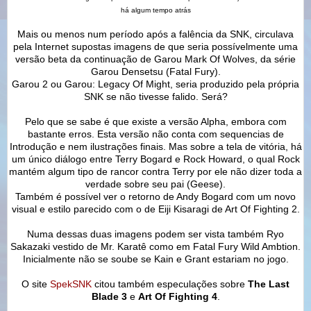
há algum tempo atrás
Mais ou menos num período após a falência da SNK, circulava
pela Internet supostas imagens de que seria possívelmente uma
versão beta da continuação de Garou Mark Of Wolves, da série
Garou Densetsu (Fatal Fury).
Garou 2 ou Garou: Legacy Of Might, seria produzido pela própria
SNK se não tivesse falido. Será?
Pelo que se sabe é que existe a versão Alpha, embora com
bastante erros. Esta versão não conta com sequencias de
Introdução e nem ilustrações finais. Mas sobre a tela de vitória, há
um único diálogo entre Terry Bogard e Rock Howard, o qual Rock
mantém algum tipo de rancor contra Terry por ele não dizer toda a
verdade sobre seu pai (Geese).
Também é possível ver o retorno de Andy Bogard com um novo
visual e estilo parecido com o de Eiji Kisaragi de Art Of Fighting 2.
Numa dessas duas imagens podem ser vista também Ryo
Sakazaki vestido de Mr. Karatê como em Fatal Fury Wild Ambtion.
Inicialmente não se soube se Kain e Grant estariam no jogo.
O site
SpekSNK
citou também especulações sobre
The Last
Blade 3
e
Art Of Fighting 4
.