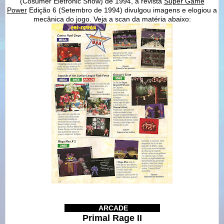
(Cosumer Eletronic Show) de 1994, a revista
Super Game
Power
Edição 6 (Setembro de 1994) divulgou imagens e elogiou a
mecânica do jogo. Veja a scan da matéria abaixo:
IIIIIIIIIIIIIII
ARCADE
IIIIIIIIIIIIIII
Primal Rage II