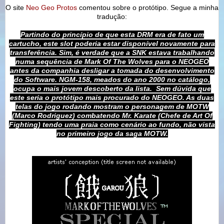
O site
Neo Geo Protos
comentou sobre o protótipo. Segue a minha
tradução:
Partindo do princípio de que esta DRM era de fato um
cartucho, este slot poderia estar disponível novamente para
transferência. Sim, é verdade que a SNK estava trabalhando
numa sequência de Mark Of The Wolves para o NEOGEO
antes da companhia desligar a tomada do desenvolvimento
do Software. NGM-158, meados do ano 2000 no catálogo,
ocupa o mais jovem descoberto da lista. Sem dúvida que
este seria o protótipo mais procurado do NEOGEO. As duas
telas do jogo rodando mostram o personagem de MOTW
(Marco Rodriguez) combatendo Mr. Karate (Chefe de Art Of
Fighting) tendo uma praia como cenário ao fundo, não vista
no primeiro jogo da saga MOTW.