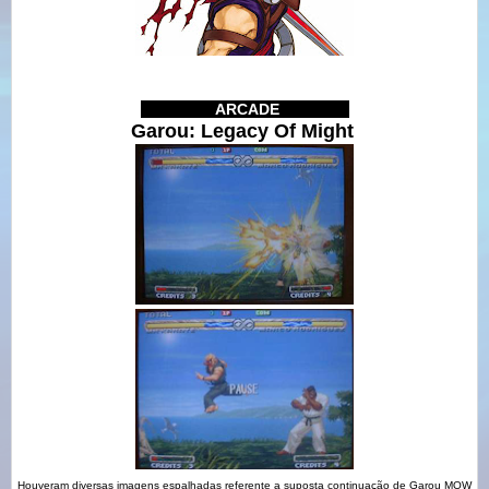
IIIIIIIIIIIIIII
ARCADE
IIIIIIIIIIIIIII
Garou: Legacy Of Might
Houveram diversas imagens espalhadas referente a suposta continuação de Garou MOW