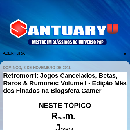
▼
DOMINGO, 6 DE NOVEMBRO DE 2011
Retromorri: Jogos Cancelados, Betas,
Raros & Rumores: Volume I - Edição Mês
dos Finados na Blogsfera Gamer
NESTE TÓPICO
R
m
etro
orri..
J
OGOS