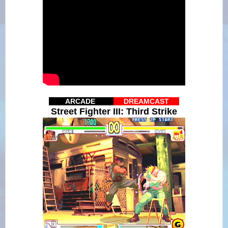
IIIIIII
ARCADE
IIIIIIII
IIII
DREAMCAST
IIII
Street Fighter III: Third Strike