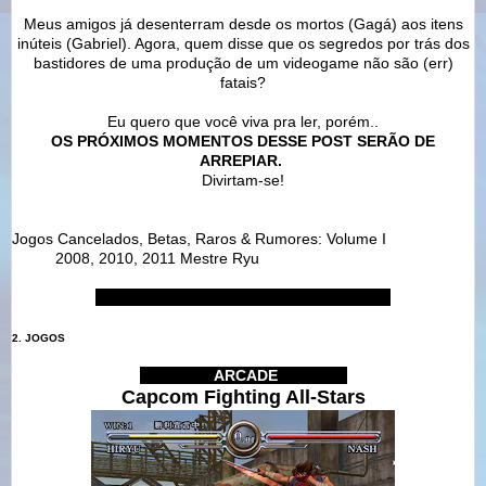
Meus amigos já desenterram desde os mortos (Gagá) aos itens
inúteis (Gabriel). Agora, quem disse que os segredos por trás dos
bastidores de uma produção de um videogame não são (err)
fatais?
Eu quero que você viva pra ler, porém..
OS PRÓXIMOS MOMENTOS DESSE POST SERÃO DE
ARREPIAR.
Divirtam-se!
Jogos Cancelados, Betas, Raros & Rumores: Volume I
2008, 2010, 2011 Mestre Ryu
IIIIIIIIIIIIIIIIIIIIIIIIIIIIIIIIIIIIIIIIIIIIIIIIIIIIIIIIIIIIIIIIIIII
2. JOGOS
IIIIIIIIIIIIIII
ARCADE
IIIIIIIIIIIIIII
Capcom Fighting All-Stars