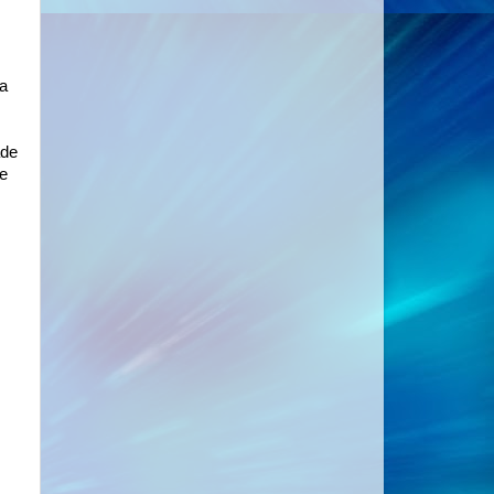
 a
ade
e