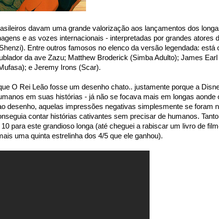
rasileiros davam uma grande valorização aos lançamentos dos long
agens e as vozes internacionais - interpretadas por grandes atores 
enzi). Entre outros famosos no elenco da versão legendada: está 
ublador da ave Zazu; Matthew Broderick (Simba Adulto); James Earl
Mufasa); e Jeremy Irons (Scar).
que O Rei Leão fosse um desenho chato.. justamente porque a Disn
humanos em suas histórias - já não se focava mais em longas aonde 
 ao desenho, aquelas impressões negativas simplesmente se foram 
nseguia contar histórias cativantes sem precisar de humanos. Tanto
10 para este grandioso longa (até cheguei a rabiscar um livro de fil
 mais uma quinta estrelinha dos 4/5 que ele ganhou).