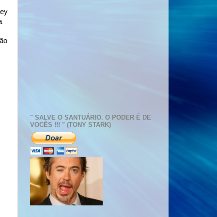
ney
a
são
" SALVE O SANTUÁRIO. O PODER É DE
VOCÊS !!! " (TONY STARK)