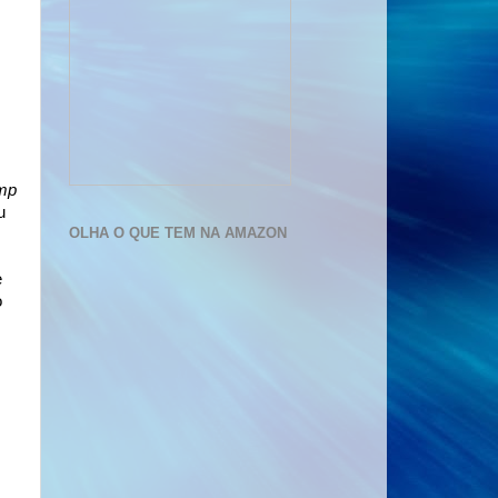
mp
u
OLHA O QUE TEM NA AMAZON
e
o