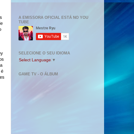
as
A EMISSORA OFICIAL ESTÁ NO YOU
TUBE
de
o
SELECIONE O SEU IDIOMA
ey
os
Select Language
▼
na
 é
GAME TV - O ÁLBUM
mes