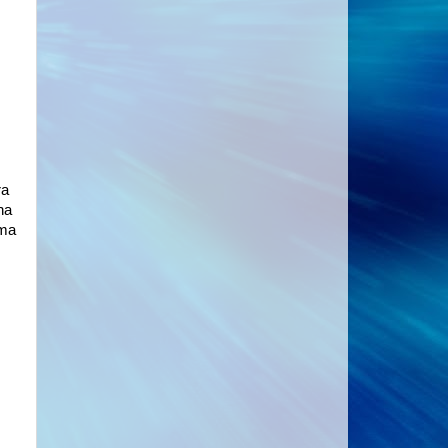
ra
ha
uma