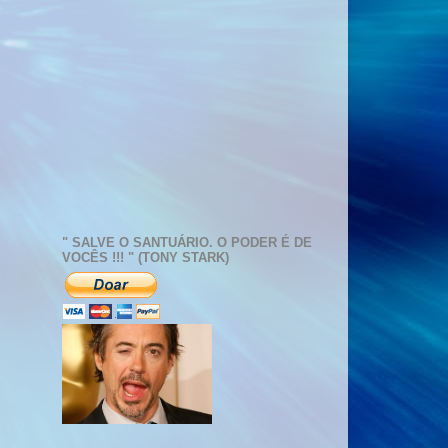
" SALVE O SANTUÁRIO. O PODER É DE
VOCÊS !!! " (TONY STARK)