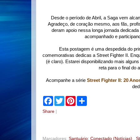
Desde o período de Abril, a Saga vem alca
Agradeço, de coração mesmo, aos fãs, profiss
deram apoio nessa longa jornada dedicada 
acompanhado e participand
Esta postagem é uma despedida do pri
comemorativas dedicas a Street Fighter II. Enq
(é claro). Estarei disponibilizando mais algun
reta para o final do
Acompanhe a série
Street Fighter II: 20 Ano
ded
F
T
P
S
a
w
i
h
c
i
n
a
Share
|
e
t
t
r
b
t
e
e
o
e
r
o
r
e
k
s
t
Marcadores:
Santuário: Conectado (Notícias)
,
St