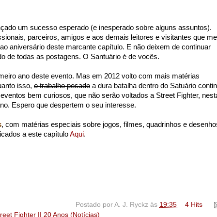
nçado um sucesso esperado (e inesperado sobre alguns assuntos).
ionais, parceiros, amigos e aos demais leitores e visitantes que me
ao aniversário deste marcante capítulo. E não deixem de continuar
o de todas as postagens. O Santuário é de vocês.
meiro ano deste evento. Mas em 2012 volto com mais matérias
uanto isso,
o trabalho pesado
a dura batalha dentro do Satuário conti
s eventos bem curiosos, que não serão voltados a Street Fighter, nest
 ano. Espero que despertem o seu interesse.
s
, com matérias especiais sobre jogos, filmes, quadrinhos e desenho
icados a este capítulo
Aqui
.
Postado por
A. J. Ryckz
às
19:35
4 Hits
reet Fighter II 20 Anos (Notícias)