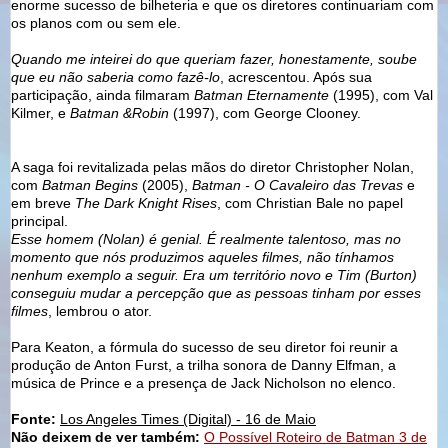
enorme sucesso de bilheteria e que os diretores continuariam com
os planos com ou sem ele.
Quando me inteirei do que queriam fazer, honestamente, soube
que eu não saberia como fazê-lo
, acrescentou. Após sua
participação, ainda filmaram
Batman Eternamente
(1995), com Val
Kilmer, e
Batman &Robin
(1997), com George Clooney.
A saga foi revitalizada pelas mãos do diretor Christopher Nolan,
com
Batman Begins
(2005),
Batman - O Cavaleiro das Trevas
e
em breve
The Dark Knight Rises
, com Christian Bale no papel
principal.
Esse homem (Nolan) é genial. É realmente talentoso, mas no
momento que nós produzimos aqueles filmes, não tínhamos
nenhum exemplo a seguir. Era um território novo e Tim (Burton)
conseguiu mudar a percepção que as pessoas tinham por esses
filmes
, lembrou o ator.
Para Keaton, a fórmula do sucesso de seu diretor foi reunir a
produção de Anton Furst, a trilha sonora de Danny Elfman, a
música de Prince e a presença de Jack Nicholson no elenco.
Fonte:
Los Angeles Times (Digital) - 16 de Maio
Não deixem de ver também:
O Possível Roteiro de Batman 3 de