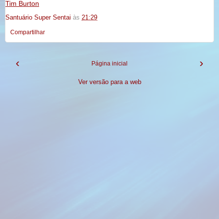
Tim Burton
Santuário Super Sentai
às
21:29
Compartilhar
‹
›
Página inicial
Ver versão para a web