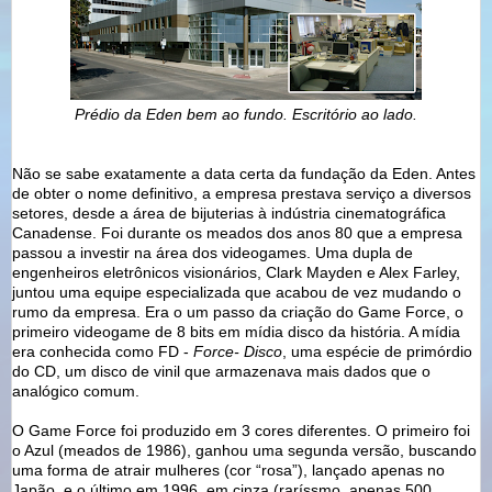
Prédio da Eden bem ao fundo. Escritório ao lado.
Não se sabe exatamente a data certa da fundação da Eden. Antes
de obter o nome definitivo, a empresa prestava serviço a diversos
setores, desde a área de bijuterias à indústria cinematográfica
Canadense. Foi durante os meados dos anos 80 que a empresa
passou a investir na área dos videogames. Uma dupla de
engenheiros eletrônicos visionários, Clark Mayden e Alex Farley,
juntou uma equipe especializada que acabou de vez mudando o
rumo da empresa. Era o um passo da criação do Game Force, o
primeiro videogame de 8 bits em mídia disco da história. A mídia
era conhecida como FD -
Force- Disco
, uma espécie de primórdio
do CD, um disco de vinil que armazenava mais dados que o
analógico comum.
O Game Force foi produzido em 3 cores diferentes. O primeiro foi
o Azul (meados de 1986), ganhou uma segunda versão, buscando
uma forma de atrair mulheres (cor “rosa”), lançado apenas no
Japão, e o último em 1996, em cinza (raríssmo, apenas 500