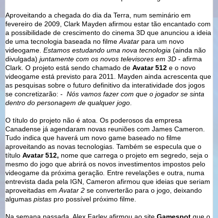
Aproveitando a chegada do dia da Terra, num seminário em
fevereiro de 2009, Clark Mayden afirmou estar tão encantado com
a possibilidade de crescimento do cinema 3D que anunciou a ideia
de uma tecnologia baseada no filme
Avatar
para um novo
videogame.
Estamos estudando uma nova tecnologia
(ainda não
divulgada)
juntamente com os novos televisores em 3D -
afirma
Clark. O projeto está sendo chamado de
Avatar 512
e o novo
videogame está previsto para 2011. Mayden ainda acrescenta que
as pesquisas sobre o futuro definitivo da interatividade dos jogos
se concretizarão: -
Nós vamos fazer com que o jogador se sinta
dentro do personagem de qualquer jogo
.
O título do projeto não é atoa. Os poderosos da empresa
Canadense já agendaram novas reuniões com James Cameron.
Tudo indica que haverá um novo game baseado no filme
aproveitando as novas tecnologias. Também se especula que o
título
Avatar 512,
nome que carrega o projeto em segredo, seja o
mesmo do
jogo que abrirá os novos investimentos impostos pelo
videogame da próxima geração
.
Entre revelações e outra, numa
entrevista dada pela IGN, Cameron afirmou que ideias que seriam
aproveitadas em
Avatar 2
se converterão para o jogo, deixando
algumas
pistas
pro possível próximo filme.
Na semana passada, Alex Farley afirmou ao site
Gamespot
que o