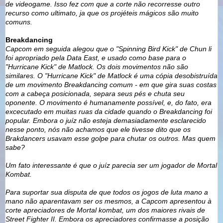
de videogame.
Isso fez com que a corte não recorresse outro
recurso como ultimato, ja que os projéteis mágicos são muito
comuns.
Breakdancing
Capcom em seguida alegou que o "Spinning Bird Kick" de Chun li
foi apropriado pela Data East, e usado como base para o
"Hurricane Kick" de Matlock. Os dois movimentos não são
similares. O "Hurricane Kick" de Matlock é uma cópia desobistruída
de um movimento Breakdancing comum - em que gira suas costas
com a cabeça posicionada, separa seus pés e chuta seu
oponente. O movimento é humanamente possível, e, do fato, era
excecutado em muitas ruas da cidade quando o Breakdancing foi
popular.
Embora o juíz não esteja demasiadamente esclarecido
nesse ponto, nós não achamos que ele tivesse dito que os
Brakdancers usavam esse golpe para chutar os outros. Mas quem
sabe?
Um fato interessante é que o juíz parecia ser um jogador de Mortal
Kombat.
Para suportar sua disputa de que todos os jogos de luta mano a
mano não aparentavam ser os mesmos, a Capcom apresentou à
corte apreciadores de Mortal kombat, um dos maiores rivais de
Street Fighter II. Embora os apreciadores confirmasse a posição