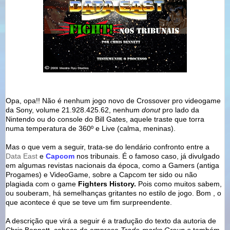
Opa, opa!! Não é nenhum jogo novo de Crossover pro videogame
da Sony, volume 21.928.425.62, nenhum
donut
pro lado da
Nintendo ou do console do Bill Gates, aquele traste que torra
numa temperatura de 360º e Live (calma, meninas).
Mas o que vem a seguir, trata-se do lendário confronto entre a
Data East
e
Capcom
nos tribunais. É o famoso caso, já divulgado
em algumas revistas nacionais da época, como a Gamers (antiga
Progames) e VideoGame, sobre a Capcom ter sido ou não
plagiada com o game
Fighters History
.
Pois como muitos sabem,
ou souberam, há semelhanças gritantes no estilo de jogo. Bom , o
que acontece é que se teve um fim surpreendente.
A descrição que virá a seguir é a tradução do texto da autoria de
Chris Bennett, cabeça da empresa
Trade-marks Group e
também