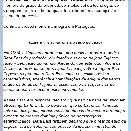
membro do grupo da propriedade intelectual da tecnologia, do
videogame e da lei de franquas. Inclui também a sua opinião
diante do processo.
Confira o procedimento na íntegra em Português:
(
Este é um sumário arquivado do caso
)
Em 1994, a Capcom entrou com uma preliminar para impedir a
Data East
da produção, divulgação ou venda do jogo Fighters
History pelo resto do mundo. Alegando que este jogo infrigia os
direitos autorais da empresa quanto ao jogo Street Figher II.
A
Capcom alegou que a Data East copiou os estilos de luta
característicos, aparência e combinações de ataque dos vários
lutadores de Street Fighter II, assim como as sequências de
comando para excecutar estes movimentos.
A Data East, em resposta, declarou que não há nada de único em
Street Fighter II. E até ao ponto em que se tenha similiaridade
entre os dois jogos, ambos resultam de uso do mesmo formato, e
extraem do mesmo domínio público de personagens
estereotipados. Data East também declarou que o real objetivo da
Capcom era se isolar na competição da lucrativa industria de