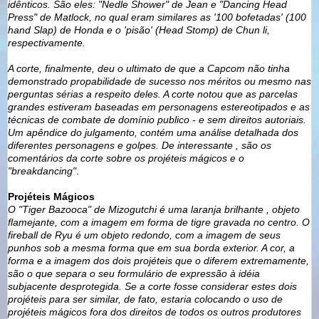
idênticos. São eles: "Nedle Shower" de Jean e "Dancing Head
Press" de Matlock, no qual eram similares as '100 bofetadas' (100
hand Slap) de Honda e o 'pisão' (Head Stomp) de Chun li,
respectivamente.
A corte, finalmente, deu o ultimato de que a Capcom não tinha
demonstrado propabilidade de sucesso nos méritos ou mesmo nas
perguntas sérias a respeito deles. A corte notou que as parcelas
grandes estiveram baseadas em personagens estereotipados e as
técnicas de combate de domínio publico - e sem direitos autoriais.
Um apêndice do julgamento, contém uma análise detalhada dos
diferentes personagens e golpes. De interessante , são os
comentários da corte sobre os projéteis mágicos e o
"breakdancing"
.
Projéteis Mágicos
O "Tiger Bazooca" de Mizogutchi é uma laranja brilhante , objeto
flamejante, com a imagem em forma de tigre gravada no centro. O
fireball de Ryu é um objeto redondo, com a imagem de seus
punhos sob a mesma forma que em sua borda exterior. A cor, a
forma e a imagem dos dois projéteis que o diferem extremamente,
são o que separa o seu formulário de expressão à idéia
subjacente desprotegida. Se a corte fosse considerar estes dois
projéteis para ser similar, de fato, estaria colocando o uso de
projéteis mágicos fora dos direitos de todos os outros produtores