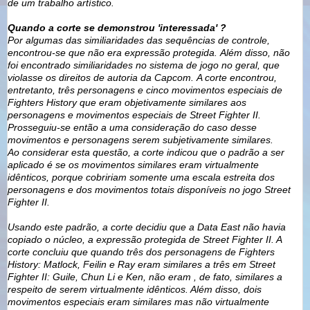
de um trabalho artístico.
Quando a corte se demonstrou 'interessada' ?
Por algumas das similiaridades das sequências de controle,
encontrou-se que não era expressão protegida.
Além disso, não
foi encontrado similiaridades no sistema de jogo no geral, que
violasse os direitos de autoria da Capcom.
A corte encontrou,
entretanto, três personagens e cinco movimentos especiais de
Fighters History que eram objetivamente similares aos
personagens e movimentos especiais de Street Fighter II.
Prosseguiu-se então a uma consideração do caso desse
movimentos e personagens serem subjetivamente similares.
Ao considerar esta questão, a corte indicou que o padrão a ser
aplicado é se os movimentos similares eram virtualmente
idênticos, porque cobririam somente uma escala estreita dos
personagens e dos movimentos totais disponíveis no jogo Street
Fighter II.
Usando este padrão, a corte decidiu que a Data East não havia
copiado o núcleo, a expressão protegida de Street Fighter II. A
corte concluiu que quando três dos personagens de Fighters
History: Matlock, Feilin e Ray eram similares a três em Street
Fighter II: Guile, Chun Li e Ken, não eram , de fato, similares a
respeito de serem virtualmente idênticos. Além disso, dois
movimentos especiais eram similares mas não virtualmente