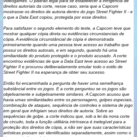
videogames.
O padrão legal para se estabelecer a infrigência de
direitos autoriais da corte, nesse caso, seria que a Capcom
mostrasse os direitos de autoria dentro do jogo Street Fighter II - e
o que a Data East copiou, protegida por esse direitos.
Para satisfazer o segundo elemento do teste, a Capcom teve que
mostrar qualquer cópia direta ou evidências circunstanciais de
cópia. A evidência circunstâncial de cópia é demonstrada
primeiramente quando uma pessoa teve acesso ao trabalho que
possui os direitos autorais, e em segundo, quando há uma
similiaridade do produto protegido e o produto acusado.
A corte
encontrou evidências de que a Data East teve acesso ao Street
Fighter II e procurou deliberadamente emular todo o estilo de
Street Fighter II na esperança de obter seu sucesso.
Então foi encaminhada a pergunta de haver uma semelhança
substâncial entre os jogos. E a corte perguntou se os jogos são
objetivamente e subjetivamente similares.
A Capcom acusou que
havia umas similiaridades entre os personagens, golpes especiais,
combinação de ataques, sequência de controles e sistema de jogo
em geral que infrigiam seus direitos de autoria.
Sobre as
sequências de golpe, a corte indicou que, sob a lei da nona corte
de circuito, toda a função utilitária intrínseca é inelegível para a
proteção dos direitos de cópia, a não ser que suas características
artísticas possam ser identificadas separadamente, assim como o