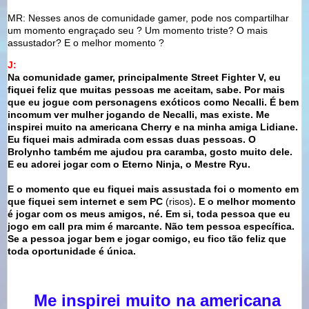
MR: Nesses anos de comunidade gamer, pode nos compartilhar
um momento engraçado seu ? Um momento triste? O mais
assustador? E o melhor momento ?
J:
Na comunidade gamer, principalmente Street Fighter V, eu
fiquei feliz que muitas pessoas me aceitam, sabe. Por mais
que eu jogue com personagens exóticos como Necalli. É bem
incomum ver mulher jogando de Necalli, mas existe. Me
inspirei muito na americana Cherry e na minha amiga Lidiane.
Eu fiquei mais admirada com essas duas pessoas. O
Brolynho também me ajudou pra caramba, gosto muito dele.
E eu adorei jogar com o Eterno Ninja, o Mestre Ryu.
E o momento que eu fiquei mais assustada foi o momento em
que fiquei sem internet e sem PC
(risos)
. E o melhor momento
é jogar com os meus amigos, né. Em si, toda pessoa que eu
jogo em call pra mim é marcante. Não tem pessoa específica.
Se a pessoa jogar bem e jogar comigo, eu fico tão feliz que
toda oportunidade é única.
Me inspirei muito na americana