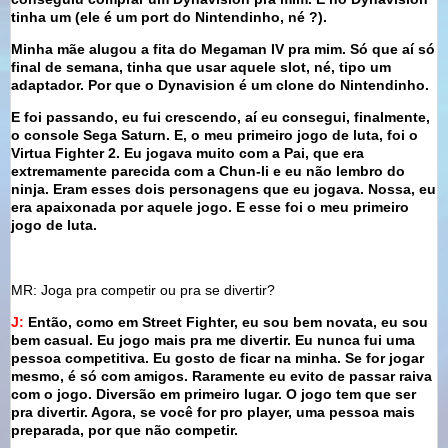
tinha um (ele é um port do Nintendinho, né ?).
Minha mãe alugou a fita do Megaman IV pra mim. Só que aí só
final de semana, tinha que usar aquele slot, né, tipo um
adaptador. Por que o Dynavision é um clone do Nintendinho.
E foi passando, eu fui crescendo, aí eu consegui, finalmente,
o console Sega Saturn. E, o meu primeiro jogo de luta, foi o
Virtua Fighter 2. Eu jogava muito com a Pai, que era
extremamente parecida com a Chun-li e eu não lembro do
ninja. Eram esses dois personagens que eu jogava. Nossa, eu
era apaixonada por aquele jogo. E esse foi o meu primeiro
jogo de luta.
MR: Joga pra competir ou pra se divertir?
J:
Então, como em Street Fighter, eu sou bem novata, eu sou
bem casual. Eu jogo mais pra me divertir. Eu nunca fui uma
pessoa competitiva. Eu gosto de ficar na minha. Se for jogar
mesmo, é só com amigos. Raramente eu evito de passar raiva
com o jogo. Diversão em primeiro lugar. O jogo tem que ser
pra divertir. Agora, se você for pro player, uma pessoa mais
preparada, por que não competir.