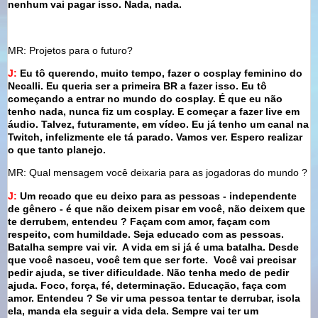
nenhum vai pagar isso. Nada, nada.
MR: Projetos para o futuro?
J:
Eu tô querendo, muito tempo, fazer o cosplay feminino do
Necalli. Eu queria ser a primeira BR a fazer isso. Eu tô
começando a entrar no mundo do cosplay. É que eu não
tenho nada, nunca fiz um cosplay. E começar a fazer live em
áudio. Talvez, futuramente, em vídeo. Eu já tenho um canal na
Twitch, infelizmente ele tá parado. Vamos ver. Espero realizar
o que tanto planejo.
MR: Qual mensagem você deixaria para as jogadoras do mundo ?
J:
Um recado que eu deixo para as pessoas - independente
de gênero - é que não deixem pisar em você, não deixem que
te derrubem, entendeu ? Façam com amor, façam com
respeito, com humildade. Seja educado com as pessoas.
Batalha sempre vai vir. A vida em si já é uma batalha. Desde
que você nasceu, você tem que ser forte. Você vai precisar
pedir ajuda, se tiver dificuldade. Não tenha medo de pedir
ajuda. Foco, força, fé, determinação. Educação, faça com
amor. Entendeu ? Se vir uma pessoa tentar te derrubar, isola
ela, manda ela seguir a vida dela. Sempre vai ter um