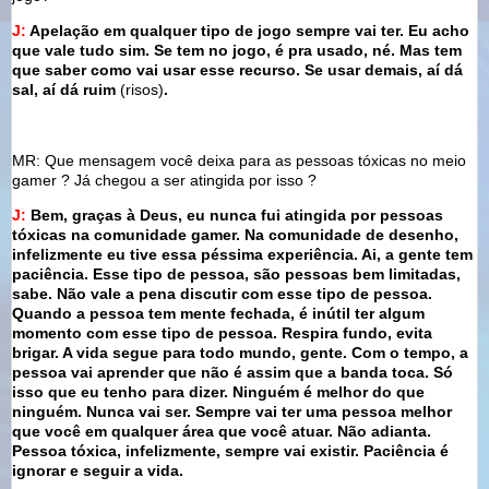
J:
Apelação em qualquer tipo de jogo sempre vai ter. Eu acho
que vale tudo sim. Se tem no jogo, é pra usado, né. Mas tem
que saber como vai usar esse recurso. Se usar demais, aí dá
sal, aí dá ruim
(risos)
.
MR: Que mensagem você deixa para as pessoas tóxicas no meio
gamer ? Já chegou a ser atingida por isso ?
J:
Bem, graças à Deus, eu nunca fui atingida por pessoas
tóxicas na comunidade gamer. Na comunidade de desenho,
infelizmente eu tive essa péssima experiência. Ai, a gente tem
paciência. Esse tipo de pessoa, são pessoas bem limitadas,
sabe. Não vale a pena discutir com esse tipo de pessoa.
Quando a pessoa tem mente fechada, é inútil ter algum
momento com esse tipo de pessoa. Respira fundo, evita
brigar. A vida segue para todo mundo, gente. Com o tempo, a
pessoa vai aprender que não é assim que a banda toca. Só
isso que eu tenho para dizer. Ninguém é melhor do que
ninguém. Nunca vai ser. Sempre vai ter uma pessoa melhor
que você em qualquer área que você atuar. Não adianta.
Pessoa tóxica, infelizmente, sempre vai existir. Paciência é
ignorar e seguir a vida.