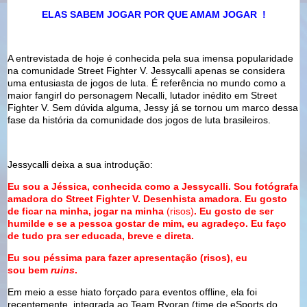
ELAS SABEM JOGAR POR QUE AMAM JOGAR
!
A entrevistada de hoje é conhecida pela sua imensa popularidade
na comunidade Street Fighter V. Jessycalli apenas se considera
uma entusiasta de jogos de luta. É referência no mundo como a
maior fangirl do personagem Necalli, lutador inédito em Street
Fighter V. Sem dúvida alguma, Jessy já se tornou um marco dessa
fase da história da comunidade dos jogos de luta brasileiros.
Jessycalli deixa a sua introdução:
Eu sou a Jéssica, conhecida como a Jessycalli. Sou fotógrafa
amadora do Street Fighter V. Desenhista amadora. Eu gosto
de ficar na minha, jogar na minha
(risos)
. Eu gosto de ser
humilde e se a pessoa gostar de mim, eu agradeço. Eu faço
de tudo pra ser educada, breve e direta.
Eu sou péssima para fazer apresentação
(risos), eu
sou
bem
ruins
.
Em meio a esse hiato forçado para eventos offline, ela foi
recentemente integrada ao
Team Ryoran
(time de eSports do