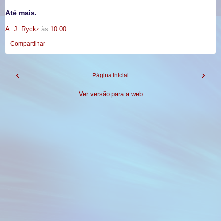
Até mais.
A. J. Ryckz
às
10:00
Compartilhar
‹
›
Página inicial
Ver versão para a web