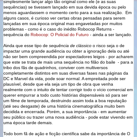
simplesmente lançar algo tão original como ele (e as suas
sequências) se tivessem lançado em sua devida época ou pelo
menos aguardassem o momento certo para a sua realização. Em
alguns casos, é curioso ver certas obras pensadas para serem
lançadas em sua época original mas engavetadas por muitos
problemas - como é o caso do inédito Robocop Returns -
sequência do
Robocop: O Policial do Futuro
- ainda a ser lançado.
Ainda que esse tipo de
sequência de clássico
o risco seja o de
impactar uma grande audiência ou obter a ignoração dela ou até
não ser bem compreendida por espectadores leigos - por acharem
que este se trata de mais uma sequência no filão do baile - para a
tribo dos fãs de quadrinhos, conviver com multiversos
completamente distintos em suas diversas fases nas páginas da
DC e Marvel da vida, pode soar normal. A empreitada pode ser
plausível, desde que ela seja um tipo de obra que venha
realmente com o intuito de tentar corrigir todo o vício comercial em
querer empurrar a todo custo histórias dispensáveis só para ser
um filme de temporada, destruindo assim toda a boa reputação
(até seu desgaste) de uma história cinematográfica muito bem
decidida e encerrada. Porém, a sua importância - em aumentar
seu público ou trazer uma nova audiência - pode estar vivendo em
uma época tarde demais.
Todo bom fã de ação e ficção científica sabe da importância de O