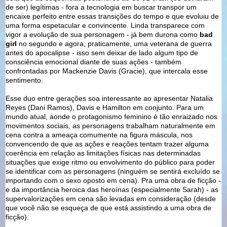
de ser) legítimas - fora a tecnologia em buscar transpor um
encaixe perfeito entre essas transições do tempo e que evoluiu de
uma forma espetacular e convincente. Linda transparece com
vigor a evolução de sua personagem - já bem durona como
bad
girl
no segundo e agora, praticamente, uma veterana de guerra
antes do apocalipse - isso sem deixar de lado algum tipo de
consciência emocional diante de suas ações - também
confrontadas por Mackenzie Davis (Gracie), que intercala esse
sentimento.
Esse duo entre gerações soa interessante ao apresentar Natalia
Reyes (Dani Ramos), Davis e Hamilton em conjunto. Para um
mundo atual, aonde o protagonismo feminino é tão enraizado nos
movimentos sociais, as personagens trabalham naturalmente em
cena contra a ameaça comumente na figura máscula, nos
convencendo de que as ações e reações tentam trazer alguma
coerência em relação as limitações físicas nas determinadas
situações que exige ritmo ou envolvimento do público para poder
se identificar com as personagens (ninguém se sentirá excluído se
importando com o sexo oposto em cena). Pra uma obra de ficção -
e da importância heroica das heroínas (especialmente Sarah) - as
supervalorizações em cena são levadas em consideração (desde
que você não se esqueça de que está assistindo a uma obra de
ficção).