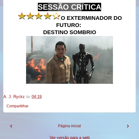
SE
SS
ÃO CR
ÍTICA
O EXTERMINADOR DO
FUTURO:
DESTINO SOMBRIO
A. J. Ryckz
às
04:19
Compartilhar
‹
›
Página inicial
Ver versão para a web