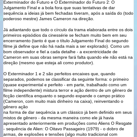
Exterminador do Futuro e O Exterminador do Futuro 2: O
Julgamento Final e a bola fora que suas tentativas de dar
sequência a ideias já bem fechadas tiveram, após a saída do (todo
poderoso mestre) James Cameron na direção.
Já adiantando que todo o círculo da trama elaborada entre os dois
primeiros episódios da cinessérie se fecham muito bem em seu
encerramento (tanto é que o título Julgamento Final do segundo
filme já define que não há nada mais a ser explorado). Como um
bom observador e fiel a cada detalhe - a excentricidade de
Cameron em suas obras sempre fará falta quando ele não está na
direção (mesmo que esteja ali como produtor).
O Exterminador 1 e 2 são perfeitos encaixes que, quando
separados, podemos se classificar da seguinte forma: o primeiro
(quase experimental e perfeito - em parte, trabalhado como um
filme independente) mistura terror e ação dentro de um gênero de
ficção científica enquanto o segundo expande o campo prático
(Cameron, com muito mais dinheiro na caixa), reinventando o
gênero ação
na forma de dar sequência a um clássico já bem definido em seus
mistos de gênero - da mesma maneira como ele já havia
apresentado anteriormente em produções como Aliens O Resgate
- sequência de Alien: O Oitavo Passageiro (1979) - o dobro de
armas, de explosões e tensões (algo muito tradicional com