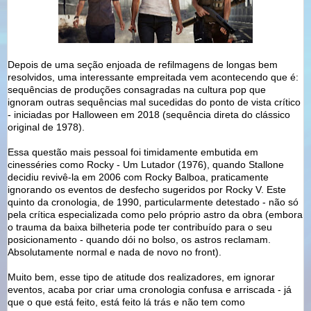
Depois de uma seção enjoada de refilmagens de longas bem
resolvidos, uma interessante empreitada vem acontecendo que é:
sequências de produções consagradas na cultura pop que
ignoram outras sequências mal sucedidas do ponto de vista crítico
- iniciadas por Halloween em 2018 (sequência direta do clássico
original de 1978).
Essa questão mais pessoal foi timidamente embutida em
cinesséries como Rocky - Um Lutador (1976), quando Stallone
decidiu revivê-la em 2006 com Rocky Balboa, praticamente
ignorando os eventos de desfecho sugeridos por Rocky V. Este
quinto da cronologia, de 1990, particularmente detestado - não só
pela crítica especializada como pelo próprio astro da obra (embora
o trauma da baixa bilheteria pode ter contribuído para o seu
posicionamento - quando dói no bolso, os astros reclamam.
Absolutamente normal e nada de novo no front).
Muito bem, esse tipo de atitude dos realizadores, em ignorar
eventos, acaba por criar uma cronologia confusa e arriscada - já
que o que está feito, está feito lá trás e não tem como