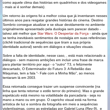
como aquele clima das histórias em quadrinhos e dos videogames
- mais aí é sonhar demais).
Um retorno às origens foi a melhor coisa que já inventaram nesses
últimos anos para resgatar grandes histórias do cinema. Destino
Sombrio consegue atualizar e se situar devidamente no ambiente
originalmente apresentado pela duologia sem parecer datado -
talvez até melhor que
Star Wars: O Despertar da Força
- ainda que
se tenha inevitáveis sentimentos de nostalgia em suas referências
(clichê tradicional de sequências que tiram a sua própria
identidade autoral) sendo em diálogos e situações visuais.
Sobre a falta de identidade, nesse caso, , está mais relacionado a
diálogos - sem maiores ambições em incluir uma frase de marca
para plantar território por aqui - o "outro" T3, o felizmente
descartado, O Exterminador do Futuro 3: A Rebelião das
Máquinas, tem a fala "- Fale com a Minha Mão", ao menos
tentaram lá em 2003.
Essa retomada consegue trazer um suspense convincente (na
linha que tenta retomar o estilo terror do primeiro). Mas o grande
espetáculo está mesmo na volatilidade da pancadaria - seja no
mano a mano ou em grupo. O capricho visual está na forma
artística de luz e sombra da fotografia em meio a sequências
violentíssimas, como as estreladas por Gabriel Luna (Rev-9), e