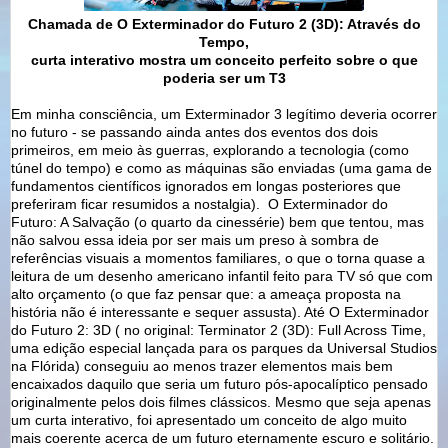
Chamada de O Exterminador do Futuro 2 (3D): Através do
Tempo,
curta interativo mostra um conceito perfeito sobre o que
poderia ser um T3
Em minha consciência, um Exterminador 3 legítimo deveria ocorrer
no futuro - se passando ainda antes dos eventos dos dois
primeiros, em meio às guerras, explorando a tecnologia (como
túnel do tempo) e como as máquinas são enviadas (uma gama de
fundamentos científicos ignorados em longas posteriores que
preferiram ficar resumidos a nostalgia). O Exterminador do
Futuro: A Salvação (o quarto da cinessérie) bem que tentou, mas
não salvou essa ideia por ser mais um preso à sombra de
referências visuais a momentos familiares, o que o torna quase a
leitura de um desenho americano infantil feito para TV só que com
alto orçamento (o que faz pensar que: a ameaça proposta na
história não é interessante e sequer assusta). Até O Exterminador
do Futuro 2: 3D ( no original: Terminator 2 (3D): Full Across Time,
uma edição especial lançada para os parques da Universal Studios
na Flórida) conseguiu ao menos trazer elementos mais bem
encaixados daquilo que seria um futuro pós-apocalíptico pensado
originalmente pelos dois filmes clássicos. Mesmo que seja apenas
um curta interativo, foi apresentado um conceito de algo muito
mais coerente acerca de um futuro eternamente escuro e solitário.