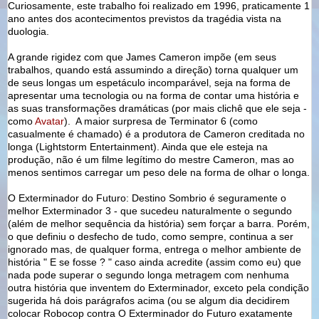
Curiosamente, este trabalho foi realizado em 1996, praticamente 1
ano antes dos acontecimentos previstos da tragédia vista na
duologia.
A grande rigidez com que James Cameron impõe (em seus
trabalhos, quando está assumindo a direção) torna qualquer um
de seus longas um espetáculo incomparável, seja na forma de
apresentar uma tecnologia ou na forma de contar uma história e
as suas transformações dramáticas (por mais clichê que ele seja -
como
Avatar
). A maior surpresa de Terminator 6 (como
casualmente é chamado) é a produtora de Cameron creditada no
longa (Lightstorm Entertainment). Ainda que ele esteja na
produção, não é um filme legítimo do mestre Cameron, mas ao
menos sentimos carregar um peso dele na forma de olhar o longa.
O Exterminador do Futuro: Destino Sombrio é seguramente o
melhor Exterminador 3 - que sucedeu naturalmente o segundo
(além de melhor sequência da história) sem forçar a barra. Porém,
o que definiu o desfecho de tudo, como sempre, continua a ser
ignorado mas, de qualquer forma, entrega o melhor ambiente de
história " E se fosse ? " caso ainda acredite (assim como eu) que
nada pode superar o segundo longa metragem com nenhuma
outra história que inventem do Exterminador, exceto pela condição
sugerida há dois parágrafos acima (ou se algum dia decidirem
colocar Robocop contra O Exterminador do Futuro exatamente