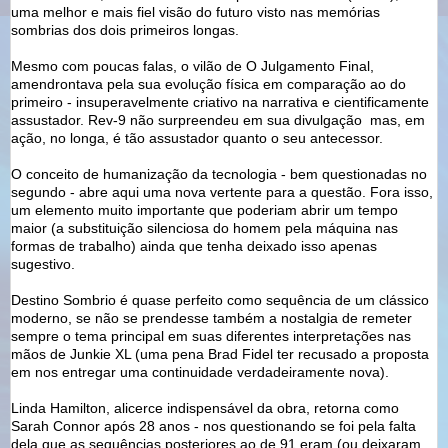
uma melhor e mais fiel visão do futuro visto nas memórias
sombrias dos dois primeiros longas.
Mesmo com poucas falas, o vilão de O Julgamento Final,
amendrontava pela sua evolução física em comparação ao do
primeiro - insuperavelmente criativo na narrativa e cientificamente
assustador. Rev-9 não surpreendeu em sua divulgação mas, em
ação, no longa, é tão assustador quanto o seu antecessor.
O conceito de humanização da tecnologia - bem questionadas no
segundo - abre aqui uma nova vertente para a questão. Fora isso,
um elemento muito importante que poderiam abrir um tempo
maior (a substituição silenciosa do homem pela máquina nas
formas de trabalho) ainda que tenha deixado isso apenas
sugestivo.
Destino Sombrio é quase perfeito como sequência de um clássico
moderno, se não se prendesse também a nostalgia de remeter
sempre o tema principal em suas diferentes interpretações nas
mãos de Junkie XL (uma pena Brad Fidel ter recusado a proposta
em nos entregar uma continuidade verdadeiramente nova).
Linda Hamilton, alicerce indispensável da obra, retorna como
Sarah Connor após 28 anos - nos questionando se foi pela falta
dela que as sequências posteriores ao de 91 eram (ou deixaram