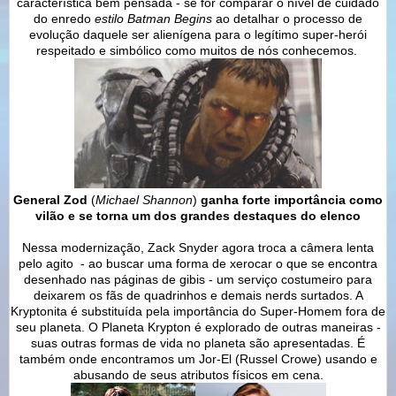
característica bem pensada - se for comparar o nível de cuidado
do enredo
estilo Batman Begins
ao detalhar o processo de
evolução daquele ser alienígena para o legítimo super-herói
respeitado e simbólico como muitos de nós conhecemos.
General Zod
(
Michael Shannon
)
ganha forte importância como
vilão e se torna um dos grandes destaques do elenco
Nessa modernização, Zack Snyder agora troca a câmera lenta
pelo agito - ao buscar uma forma de xerocar o que se encontra
desenhado nas páginas de gibis - um serviço costumeiro para
deixarem os fãs de quadrinhos e demais nerds surtados. A
Kryptonita é substituída pela importância do Super-Homem fora de
seu planeta. O Planeta Krypton é explorado de outras maneiras -
suas outras formas de vida no planeta são apresentadas. É
também onde encontramos um Jor-El (Russel Crowe) usando e
abusando de seus atributos físicos em cena.