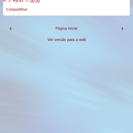
A. J. Ryckz
às
00:00
Compartilhar
‹
›
Página inicial
Ver versão para a web