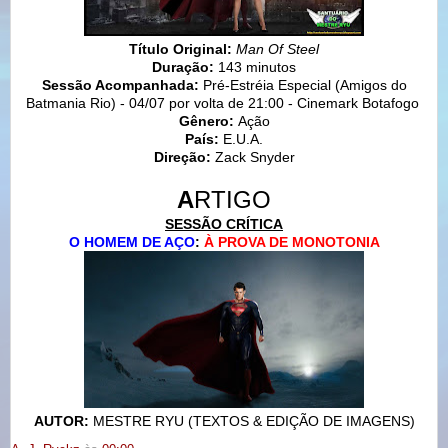
Título Original:
Man Of Steel
Duração:
143 minutos
Sessão Acompanhada:
Pré-Estréia Especial (Amigos do
Batmania Rio) - 04/07 por volta de 21:00 - Cinemark Botafogo
Gênero:
Ação
País:
E.U.A.
Direção:
Zack Snyder
A
RTIGO
SESSÃO CRÍTICA
O HOMEM DE AÇO
:
À PROVA DE MONOTONIA
AUTOR:
MESTRE RYU (TEXTOS & EDIÇÃO DE IMAGENS)