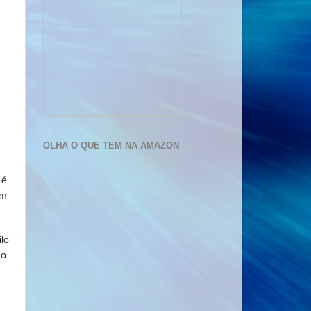
OLHA O QUE TEM NA AMAZON
 é
em
lo
 o