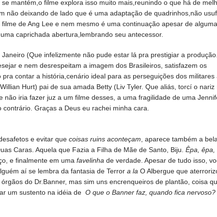
se mantém,o filme explora isso muito mais,reunindo o que há de mel
ém não deixando de lado que é uma adaptação de quadrinhos,não usuf
o filme de Ang Lee e nem mesmo é uma continuação apesar de algum
uma caprichada abertura,lembrando seu antecessor.
Janeiro (Que infelizmente não pude estar lá pra prestigiar a produção
esejar e nem desrespeitam a imagem dos Brasileiros, satisfazem os
pra contar a história,cenário ideal para as perseguições dos militares
illian Hurt) pai de sua amada Betty (Liv Tyler. Que aliás, torcí o nariz
não iria fazer juz a um filme desses, a uma fragilidade de uma Jennif
o contrário. Graças a Deus eu rachei minha cara.
desafetos e evitar que
coisas ruins aconteçam
, aparece também a bel
uas Caras. Aquela que Fazia a Filha de Mãe de Santo, Biju.
Êpa, êpa,
eço, e finalmente em uma
favelinha
de verdade. Apesar de tudo isso, v
lguém aí se lembra da fantasia de Terror
a la
O Albergue que aterroriz
 órgãos do Dr.Banner, mas sim uns encrenqueiros de plantão, coisa q
dar um sustento na idéia de
O que o Banner faz, quando fica nervoso?