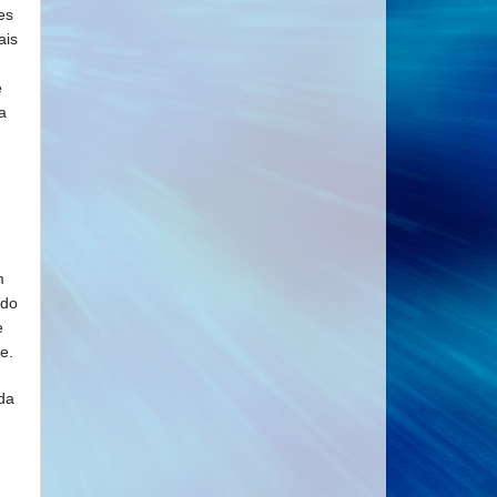
es
ais
é
a
m
ndo
e
e.
da