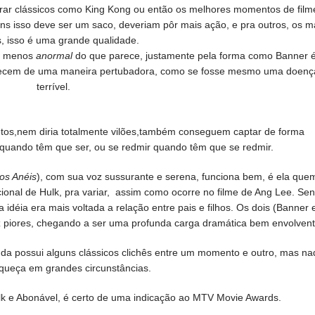
rar clássicos como King Kong ou então os melhores momentos de film
s isso deve ser um saco, deveriam pôr mais ação, e pra outros, os m
s, isso é uma grande qualidade.
oa menos
anormal
do que parece, justamente pela forma como Banner 
ntecem de uma maneira pertubadora, como se fosse mesmo uma doenç
terrível.
tos,nem diria totalmente vilões,também conseguem captar de forma
 quando têm que ser, ou se redmir quando têm que se redmir.
os Anéis
), com sua voz sussurante e serena, funciona bem, é ela que
ional de Hulk
, pra variar, assim como ocorre no filme de Ang Lee. Se
a idéia era mais voltada a relação entre pais e filhos. Os dois (Banner 
z piores, chegando a ser uma profunda carga dramática bem envolvent
nda possui alguns clássicos clichês entre um momento e outro, mas na
queça em grandes circunstâncias.
Hulk e Abonável, é certo de uma indicação ao MTV Movie Awards.