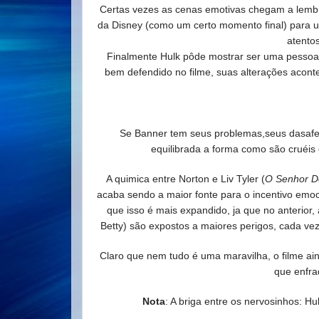
Certas vezes as cenas emotivas chegam a lemb
da Disney (como um certo momento final) para un
atento
Finalmente Hulk pôde mostrar ser uma pess
bem defendido no filme, suas alterações aco
Se Banner tem seus problemas,seus dasafe
equilibrada a forma como são cruéis
A quimica entre Norton e Liv Tyler (
O Senhor D
acaba sendo a maior fonte
para o incentivo emoc
que isso é mais expandido, ja que no anterior, 
Betty) são expostos a maiores perigos, cada ve
Claro que nem tudo é uma maravilha, o filme ai
que enfra
Nota
: A briga entre os nervosinhos: 