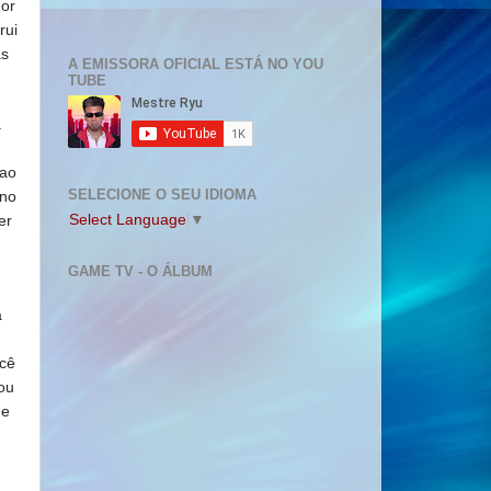
hor
rui
as
A EMISSORA OFICIAL ESTÁ NO YOU
TUBE
.
 ao
SELECIONE O SEU IDIOMA
 no
Select Language
▼
er
GAME TV - O ÁLBUM
a
ocê
ou
ue