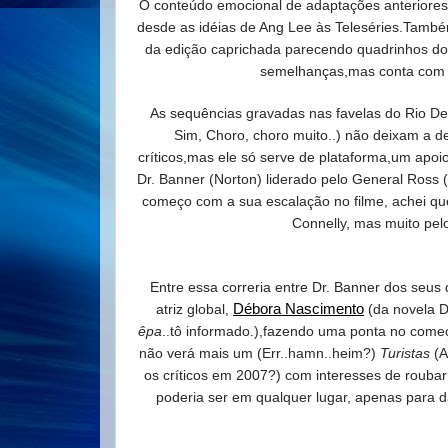
O conteúdo emocional de adaptações anteriores 
desde as idéias de Ang Lee às Teleséries.Tamb
da edição caprichada parecendo quadrinhos d
semelhanças,mas conta com 
As sequências gravadas nas favelas do Rio De 
Sim, Choro, choro muito..) não deixam a d
críticos,mas ele só serve de plataforma,um apoio 
Dr. Banner (Norton) liderado pelo General Ross (W
começo com a sua escalação no filme, achei que 
Connelly, mas muito pel
Entre essa correria entre Dr. Banner dos seus 
atriz global,
Débora Nascimento
(da novela D
êpa
..tô informado.),fazendo uma ponta no com
não verá mais um (Err..hamn..heim?)
Turistas
(A
os críticos em 2007?) com interesses de roubar
poderia ser em qualquer lugar, apenas para 