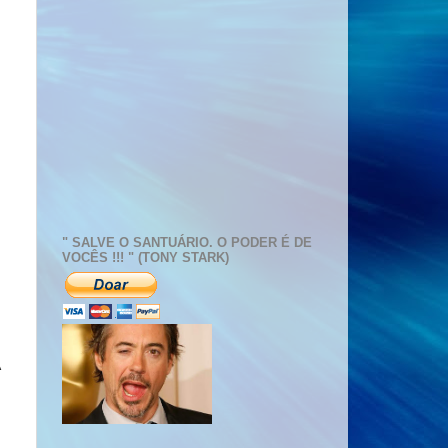
" SALVE O SANTUÁRIO. O PODER É DE
VOCÊS !!! " (TONY STARK)
A