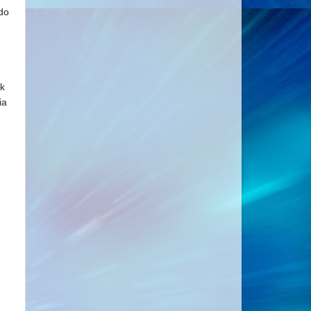
do
lk
ia