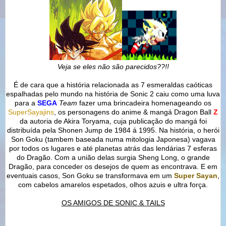
Veja se eles não são parecidos??!!
É de cara que a história relacionada as 7 esmeraldas caóticas
espalhadas pelo mundo na história de Sonic 2 caiu como uma luva
para a
SEGA
Team
fazer uma brincadeira homenageando os
SuperSayajins
, os personagens do anime & mangá Dragon Ball
Z
da autoria de Akira Toryama, cuja publicação do mangá foi
distribuída pela Shonen Jump de 1984 á 1995. Na história, o herói
Son Goku (tambem baseada numa mitologia Japonesa) vagava
por todos os lugares e até planetas atrás das lendárias 7 esferas
do Dragão. Com a união delas surgia Sheng Long, o grande
Dragão, para conceder os desejos de quem as encontrava. E em
eventuais casos, Son Goku se transformava em um
Super Sayan
,
com cabelos amarelos espetados, olhos azuis e ultra força.
OS AMIGOS DE SONIC & TAILS