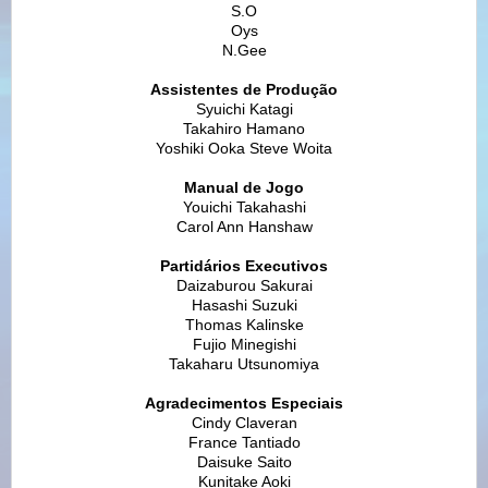
S.O
Oys
N.Gee
Assistentes de Produção
Syuichi Katagi
Takahiro Hamano
Yoshiki Ooka Steve Woita
Manual de Jogo
Youichi Takahashi
Carol Ann Hanshaw
Partidários Executivos
Daizaburou Sakurai
Hasashi Suzuki
Thomas Kalinske
Fujio Minegishi
Takaharu Utsunomiya
Agradecimentos Especiais
Cindy Claveran
France Tantiado
Daisuke Saito
Kunitake Aoki