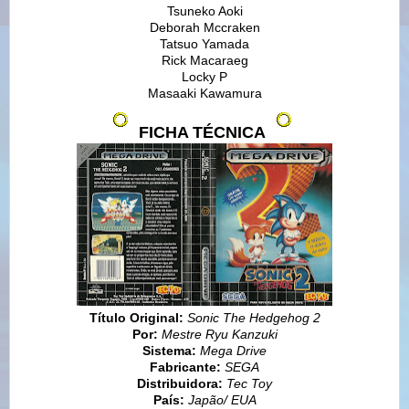
Tsuneko Aoki
Deborah Mccraken
Tatsuo Yamada
Rick Macaraeg
Locky P
Masaaki Kawamura
FICHA TÉCNICA
Título Original:
Sonic The Hedgehog 2
Por:
Mestre Ryu Kanzuki
Sistema:
Mega Drive
Fabricante:
SEGA
Distribuidora:
Tec Toy
País:
Japão/ EUA