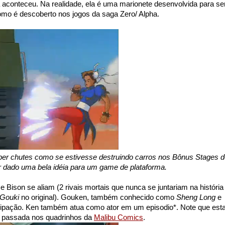
 aconteceu. Na realidade, ela é uma marionete desenvolvida para se
como é descoberto nos jogos da saga Zero/ Alpha.
per chutes como se estivesse destruindo carros nos Bônus Stages 
r dado uma bela idéia para um game de plataforma.
 Bison se aliam (2 rivais mortais que nunca se juntariam na história
Gouki
no original). Gouken, também conhecido como
Sheng Long
e
ipação. Ken também atua como ator em um episodio*. Note que est
do passada nos quadrinhos da
Malibu Comics
.