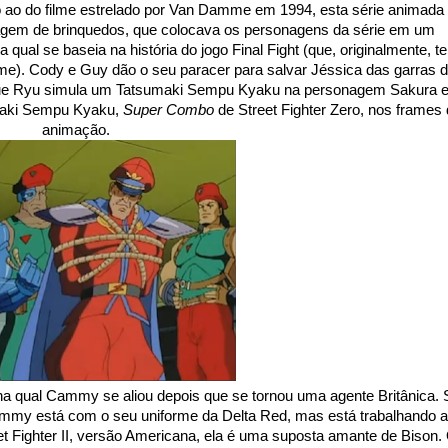
mo ao do filme estrelado por Van Damme em 1994, esta série animada
gem de brinquedos, que colocava os personagens da série em um
qual se baseia na história do jogo Final Fight (que, originalmente, t
 game). Cody e Guy dão o seu paracer para salvar Jéssica das garras 
ue Ryu simula um Tatsumaki Sempu Kyaku na personagem Sakura 
umaki Sempu Kyaku,
Super Combo
de Street Fighter Zero, nos frames
animação.
a qual Cammy se aliou depois que se tornou uma agente Britânica. 
ammy está com o seu uniforme da Delta Red, mas está trabalhando 
et Fighter II, versão Americana, ela é uma suposta amante de Bison.