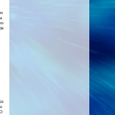
em
da
em
 de
Só
ao
 O