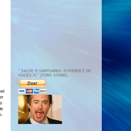
" SALVE O SANTUÁRIO. O PODER É DE
VOCÊS !!! " (TONY STARK)
eet
er
to
de
m.