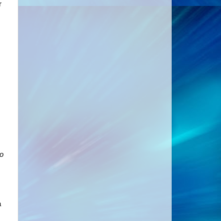
r
do
a