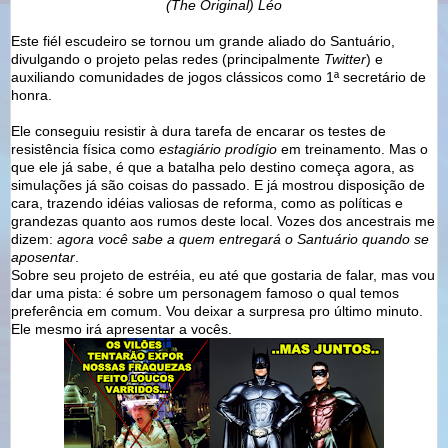
(The Original) Léo
Este fiél escudeiro se tornou um grande aliado do Santuário,
divulgando o projeto pelas redes (principalmente
Twitter
) e
auxiliando comunidades de jogos clássicos como 1ª secretário de
honra.
Ele conseguiu resistir à dura tarefa de encarar os testes de
resistência física como
estagiário prodígio
em treinamento. Mas o
que ele já sabe, é que a batalha pelo destino começa agora, as
simulações já são coisas do passado. E já mostrou disposição de
cara, trazendo idéias valiosas de reforma, como as políticas e
grandezas quanto aos rumos deste local. Vozes dos ancestrais me
dizem:
agora você sabe a quem entregará o Santuário quando se
aposentar
.
Sobre seu projeto de estréia, eu até que gostaria de falar, mas vou
dar uma pista: é sobre um personagem famoso o qual temos
preferência em comum. Vou deixar a surpresa pro último minuto.
Ele mesmo irá apresentar a vocês.