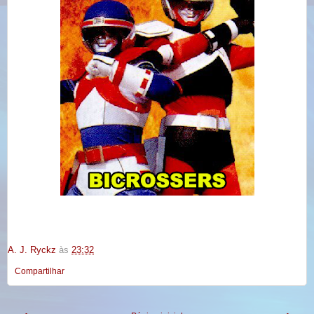
A. J. Ryckz
às
23:32
Compartilhar