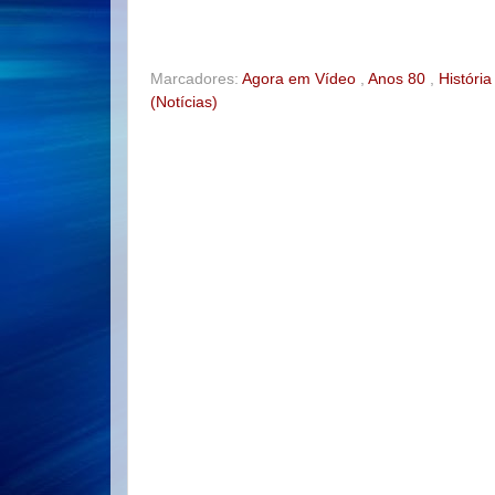
b
t
e
e
o
e
r
o
r
e
k
s
t
Marcadores:
Agora em Vídeo
,
Anos 80
,
Históri
(Notícias)