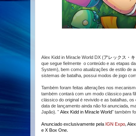
Alex Kidd in Miracle World DX (
アレックス・キ
que segue fielmente  o conteúdo e as etapas da 
System), bem como atualizações de estilo de ar
sistemas de batalha, possui modos de jogo co
Também foram feitas alterações nos mecanismo
também contará com um modo clássico para fãs 
clássico do original é revivido e as batalhas, os
data de lançamento ainda não foi anunciada, ma
Japão). 
"
Alex Kidd in Miracle World
" também fo
Anunciado exclusivamente pela
IGN Expo
, Ale
e X Box One.