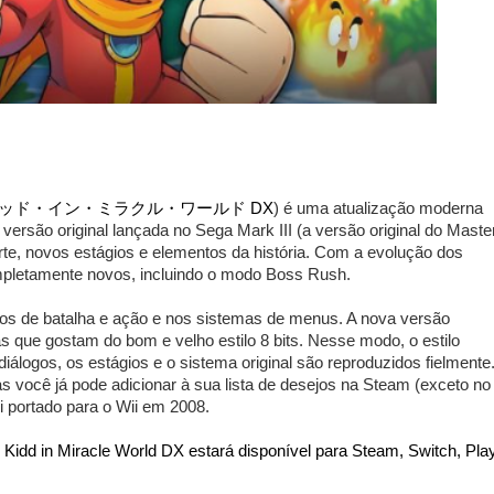
ッド・イン・ミラクル・ワールド DX
) é uma atualização moderna 
versão original lançada no Sega Mark III (a versão original do Master
te, novos estágios e elementos da história. Com a evolução dos 
mpletamente novos, incluindo o modo Boss Rush. 
s de batalha e ação e nos sistemas de menus.
A nova versão 
que gostam do bom e velho estilo 8 bits. 
Nesse modo, o estilo 
 diálogos, os estágios e o sistema original são reproduzidos fielmente.
s você já pode adicionar à sua lista de desejos na Steam (exceto no 
i portado para o Wii em 2008. 
x Kidd in Miracle World DX estará disponível para Steam, Switch, Pla