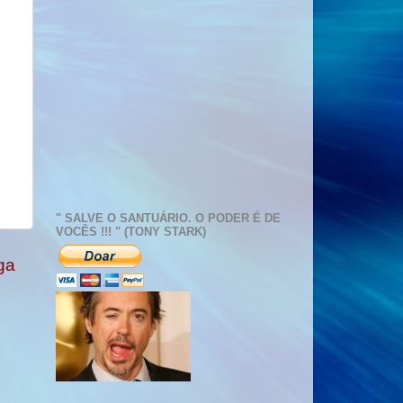
" SALVE O SANTUÁRIO. O PODER É DE
VOCÊS !!! " (TONY STARK)
ga