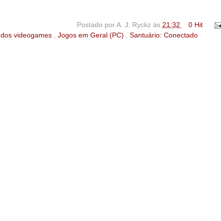
Postado por
A. J. Ryckz
às
21:32
0 Hit
a dos videogames
,
Jogos em Geral (PC)
,
Santuário: Conectado