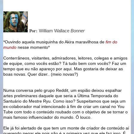
Por:
William Wallace
Bonner
*Ouvindo aquela musiquinha do Akira maravilhosa de
fim do
mundo
nesse momento*
Conterrâneos, visitantes, admiradores, leitores, colegas e amigos
de equipe, como vocês estão? Tá tudo bem com vocês? Faz um
tempo que eu não apareço por aqui. Mas gostaria de deixar as
boas novas. Quer dizer.. (meio novas?)
Numa conversa pelo grupo Reddit, um espião deixou espalhar
artes preliminares daquele que seria a Última Temporada do
Santuário do Mestre Ryu. Como isso? Suspeitamos que seja um
ex-colaborador mal intencionado à fim de criar um canal no You
Tube com todo o conteúdo roubado com o objetivo de se tornar o
mais famoso influenciador do mundo. Ô louco.
Ele já foi alertado de que tem um monte de criador de conteúdo aí
querendo pegar ele pois não é a primeira vez que ele faz isso. É