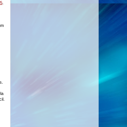
95
.
num
s.
la
il.
s