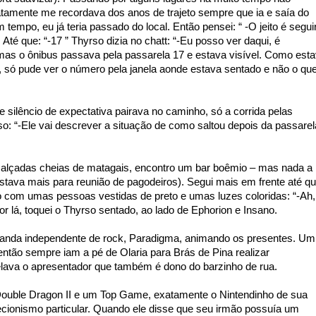
iatamente me recordava dos anos de trajeto sempre que ia e saía do
tempo, eu já teria passado do local. Então pensei: “ -O jeito é segui
 Até que: “-17 ” Thyrso dizia no chatt: “-Eu posso ver daqui, é
 mas o ônibus passava pela passarela 17 e estava visível. Como est
 só pude ver o número pela janela aonde estava sentado e não o qu
e silêncio de expectativa pairava no caminho, só a corrida pelas
so: “-Ele vai descrever a situação de como saltou depois da passarel
calçadas cheias de matagais, encontro um bar boêmio – mas nada a
estava mais para reunião de pagodeiros). Segui mais em frente até q
 com umas pessoas vestidas de preto e umas luzes coloridas: “-Ah,
r lá, toquei o Thyrso sentado, ao lado de Ephorion e Insano.
 banda independente de rock, Paradigma, animando os presentes. Um
então sempre iam a pé de Olaria para Brás de Pina realizar
elava o apresentador que também é dono do barzinho de rua.
Double Dragon II e um Top Game, exatamente o Nintendinho de sua
lecionismo particular. Quando ele disse que seu irmão possuía um