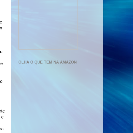
e
in
eu
OLHA O QUE TEM NA AMAZON
 e
do
nte
 e
ha