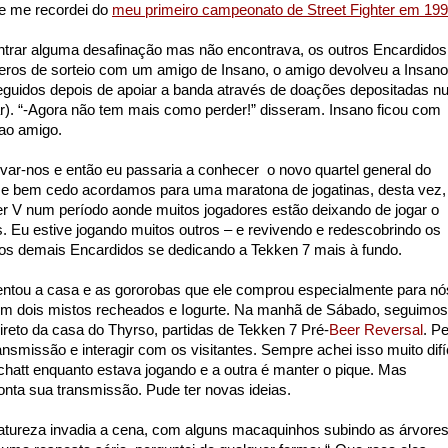
 e me recordei do
meu primeiro campeonato de Street Fighter em 19
ntrar alguma desafinação mas não encontrava, os outros Encardidos
eros de sorteio com um amigo de Insano, o amigo devolveu a Insano
eguidos depois de apoiar a banda através de doações depositadas 
ar). “-Agora não tem mais como perder!” disseram. Insano ficou com
 ao amigo.
levar-nos e então eu passaria a conhecer
o novo quartel general do
e bem cedo acordamos para uma maratona de jogatinas, desta vez,
ter V num período aonde muitos jogadores estão deixando de jogar o
s. Eu estive jogando muitos outros – e revivendo e redescobrindo os
dos demais Encardidos se dedicando a Tekken 7 mais à fundo.
entou a casa e as gororobas que ele comprou especialmente para nó
com dois mistos recheados e Iogurte. Na manhã de Sábado, seguimos
eto da casa do Thyrso, partidas de Tekken 7 Pré-
Beer Reversal
. Pe
ansmissão e interagir com os visitantes. Sempre achei isso muito difíc
 chatt enquanto estava jogando e a outra é manter o pique. Mas
ta sua transmissão. Pude ter novas ideias.
atureza invadia a cena, com alguns macaquinhos subindo as árvore