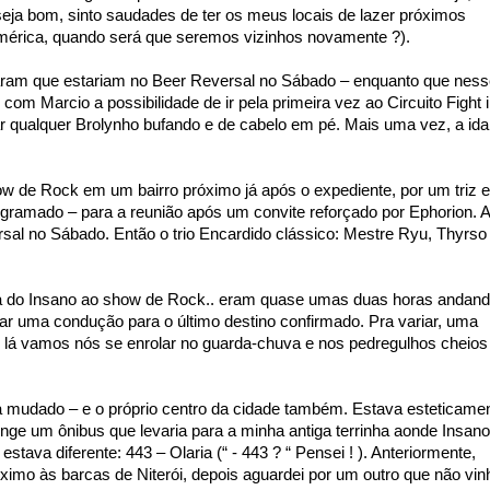
 seja bom, sinto saudades de ter os meus locais de lazer próximos
érica, quando será que seremos vizinhos novamente ?).
aram que estariam no Beer Reversal no Sábado – enquanto que ness
m Marcio a possibilidade de ir pela primeira vez ao Circuito Fight 
xar qualquer Brolynho bufando e de cabelo em pé. Mais uma vez, a ida
ow de Rock em um bairro próximo já após o expediente, por um triz 
ogramado – para a reunião após um convite reforçado por Ephorion. A
sal no Sábado. Então o trio Encardido clássico: Mestre Ryu, Thyrso
sa do Insano ao show de Rock.. eram quase umas duas horas andan
ar uma condução para o último destino confirmado. Pra variar, uma
e lá vamos nós se enrolar no guarda-chuva e nos pedregulhos cheios
ia mudado – e o próprio centro da cidade também. Estava esteticame
onge um ônibus que levaria para a minha antiga terrinha aonde Insano
ava diferente: 443 – Olaria (“ - 443 ? “ Pensei ! ). Anteriormente,
imo às barcas de Niterói, depois aguardei por um outro que não vin