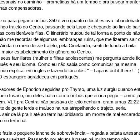
rtesanais no caminho – prometidas há um tempo e pra buscar manter
, mas compensadoras.
ia para pegar o ônibus 350 e vi o quanto o local estava
abandonado
longo trajeto do Centro, passando pela Lapa e chegando ao fim do bair
 consideráveis filas. O itinerário mudou de tal forma a ponto de não
não me recordar de algumas lembranças ruins, que me fizeram sair 
Ainda no meio desse trajeto, pela Cinelândia, senti de fundo a baita
 maior estabelecimento do gênero no Centro.
eus familiares (mulher e filhas adolescentes) me pergunta aonde fi
uguês e seu idioma. Como eu não sabia como comunicar na mesma
do explicar em inglês e fazendo círculos: “ – Lapa is out it there ! “ (
“ O estrangeiro agradeceu em português.
ivadores de Ephorion seguidas pro Thyrso, uma luz surgiu quando en
elo Insano, um deles batia com o ônibus que eu iria pegar – como já
trem. VLT pra Central não passava de jeito nenhum, eram umas 22:22
de gente lerda e maluco na rua atrapalhando o trajeto, seria
s sair de lá pra ir até ao terminal driblando um monte de mal encarad
o no terminal.
azia o pequeno lanche de sobrevivência – regada a batata artesana
(pra suavizar). Passando por alguns lugares há muito tempo não