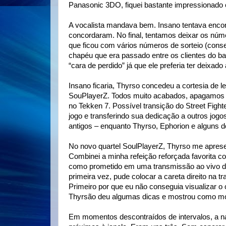
Panasonic 3DO, fiquei bastante impressionado
A vocalista mandava bem. Insano tentava enco
concordaram. No final, tentamos deixar os núm
que ficou com vários números de sorteio (cons
chapéu que era passado entre os clientes do b
“cara de perdido” já que ele preferia ter deixado
Insano ficaria, Thyrso concedeu a cortesia de 
SouPlayerZ. Todos muito acabados, apagamos 
no Tekken 7. Possível transição do Street Figh
jogo e transferindo sua dedicação a outros jogo
antigos – enquanto Thyrso, Ephorion e alguns 
No novo quartel SoulPlayerZ, Thyrso me apres
Combinei a minha refeição reforçada favorita 
como prometido em uma transmissão ao vivo dir
primeira vez, pude colocar a careta direito na tr
Primeiro por que eu não conseguia visualizar o
Thyrsão deu algumas dicas e mostrou como mon
Em momentos descontraídos de intervalos, a n