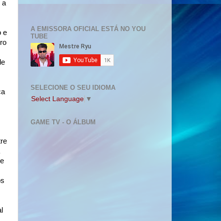
 a
A EMISSORA OFICIAL ESTÁ NO YOU
 e
TUBE
ro
de
SELECIONE O SEU IDIOMA
ca
Select Language
▼
GAME TV - O ÁLBUM
tre
 e
os
l