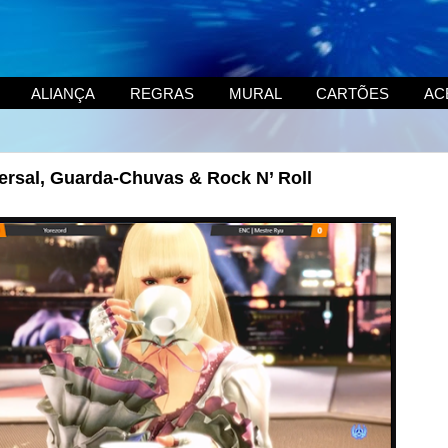
ALIANÇA
REGRAS
MURAL
CARTÕES
AC
ersal, Guarda-Chuvas & Rock N’ Roll