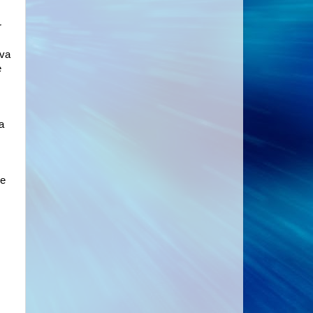
r
ava
e
a
ue