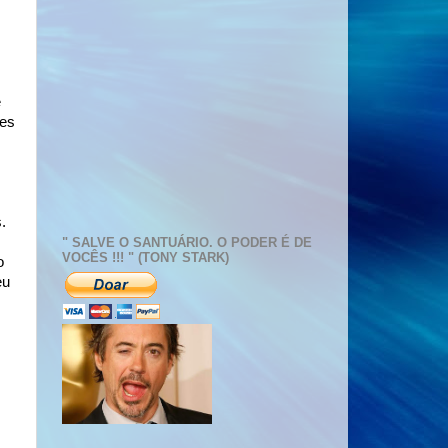
e
des
.
" SALVE O SANTUÁRIO. O PODER É DE
VOCÊS !!! " (TONY STARK)
o
eu