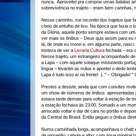
nunca.
Aproveitei pra comprar umas batatas a
sobrevivência no trajeto – eram bem carinhas
Nesse caminho, me recordei dos trajetos que faz
cheio de entulho de lixo. Na época que fazia o 
da Gloria, aquele ponto sempre estava com umas
ver mais os ônibus – Deus quis assim para eu 
lá, de onde eu morei e, em alguma parte, nasci. 
tristeza de ver a
Livraria Cultura
fechada – era o
Nesse trajeto, um estrangeiro acompanhado de s
a Lapa – com aquele sotaque misturando port
língua – levantei as mãos e apontei o dedo tentan
Lapa é tudo isso aí na frente!
). “ – Obrigado! 
Prestes a desistir, ainda que com convites mot
um show de números de ônibus
apresentadas p
estava tarde demais para voltar à estação de 
a estação fechava às 23:00. Somado a um monte 
arriscado voltar e dar de cara no portão e depoi
da Central do Brasil. Então peguei o ônibus diret
Numa caminhada longa, acompanhava o chatt e f
de requeijão, cebola e alho; com água mineral 