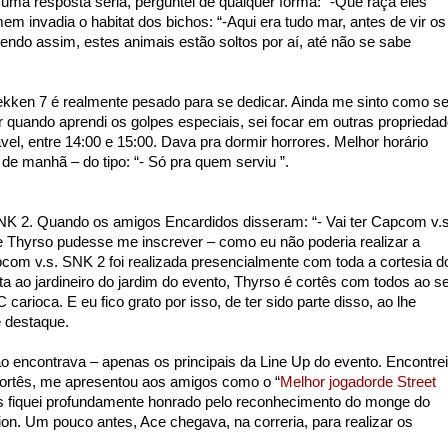
uma resposta séria, perguntei de qualquer forma: “-Que raça eles
m invadia o habitat dos bichos: “-Aqui era tudo mar, antes de vir os
Sendo assim, estes animais estão soltos por aí, até não se sabe
ekken 7 é realmente pesado para se dedicar. Ainda me sinto como s
r quando aprendi os golpes especiais, sei focar em outras proprieda
el, entre 14:00 e 15:00. Dava pra dormir horrores. Melhor horário
e manhã – do tipo: “- Só pra quem serviu ”.
NK 2. Quando os amigos Encardidos disseram: “- Vai ter Capcom v.s
e Thyrso pudesse me inscrever – como eu não poderia realizar a
pcom v.s. SNK 2 foi realizada presencialmente com toda a cortesia d
a ao jardineiro do jardim do evento, Thyrso é cortês com todos ao s
arioca. E eu fico grato por isso, de ter sido parte disso, ao lhe
 destaque.
encontrava – apenas os principais da Line Up do evento. Encontrei
cortês, me apresentou aos amigos como o “
Melhor jogadorde Street
as fiquei profundamente honrado pelo reconhecimento do monge do
on. Um pouco antes, Ace chegava, na correria, para realizar os