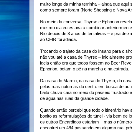
muito longe da minha terrinha – ainda que aqui
como sempre foram (Norte Shopping e Nova Am
No meio da conversa, Thyrso e Ephorion revel
mesmo dia eu estava a combinar anteriormente co
Rio depois de 3 anos de tentativas – é pra dei
ao CFIR foi adiada.
Trocando o trajeto da casa do Insano para o sh
não vou até a casa de Thyrso – inicialmente pr
ideia então era que todos fossem ao Beer Rever
Ephorion, botam o pé na marcha e na estrada.
Da casa do Marcio, da casa do Thyrso, da ca
pelas ruas noturnas do centro em busca de ach
baita chuva caía no meio do passeio frustrado 
de água nas ruas da grande cidade.
Quando então percebi que todo o itinerário hav
bonito as reformulações do túnel - via bem de l
os outros Encardidos estariam – mas o número est
encontrei um 484 passando em alguma rua, próx