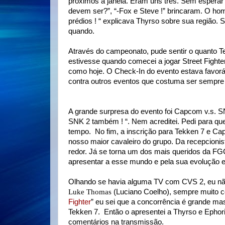
próximos à janela. Eram uns três. Sem esperar 
devem ser?”, “-Fox e Steve !” brincaram. O home
prédios ! “ explicava Thyrso sobre sua região. 
quando.
Através do campeonato, pude sentir o quanto T
estivesse quando comecei a jogar Street Fighte
como hoje. O Check-In do evento estava favoráv
contra outros eventos que costuma ser sempre d
A grande surpresa do evento foi Capcom v.s. S
SNK 2 também ! “. Nem acreditei. Pedi para qu
tempo.
No fim, a inscrição para Tekken 7 e Ca
nosso maior cavaleiro do grupo. Da recepcionist
redor. Já se torna um dos mais queridos da FGC c
apresentar a esse mundo e pela sua evolução e
Olhando se havia alguma TV com CVS 2, eu não 
Luke Thomas
(Luciano Coelho), sempre muito 
Fighter
” eu sei que a concorrência é grande m
Tekken 7.
Então o apresentei a Thyrso e Ephori
comentários na transmissão.