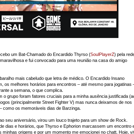
 recebo um Bat-Chamado do Encardido Thyrso (
SoulPlayerZ
) pela red
e maravilhosa e fui convocado para uma reunião na casa do amigo
baralho mais cabeludo que letra de médico. O Encardido Insano
m, os melhores horários para encontros – até mesmo para jogatinas 
ante a semana, o que complica.
 o grupo foram fatores cruciais para a minha ausência justificada (a
ogos (principalmente Street Fighter V) mas nunca deixamos de nos
 – como os memoráveis dias de Barzinga.
seu aniversário, virou um louco trajeto para um show de Rock.
s de dias e horários, que Thyrso e Ephorion marcassem um encontro
 às minhas origens e por um momento me emocionei no chatt. Hoje, v