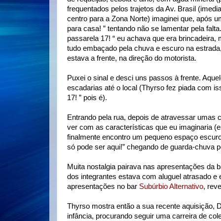
frequentados pelos trajetos da Av. Brasil (imed
centro para a Zona Norte) imaginei que, após um 
para casa! ” tentando não se lamentar pela falta.
passarela 17! “ eu achava que era brincadeira,
tudo embaçado pela chuva e escuro na estrada,
estava a frente, na direção do motorista.
Puxei o sinal e desci uns passos à frente. Aquel
escadarias até o local (Thyrso fez piada com is
17! ” pois é).
Entrando pela rua, depois de atravessar umas 
ver com as características que eu imaginaria (
finalmente encontro um pequeno espaço escuro
só pode ser aqui!” chegando de guarda-chuva po
Muita nostalgia pairava nas apresentações da
dos integrantes estava com aluguel atrasado e 
apresentações no bar
Subúrbio Alternativo
, rev
Thyrso mostra então a sua recente aquisição, 
infância, procurando seguir uma carreira de co