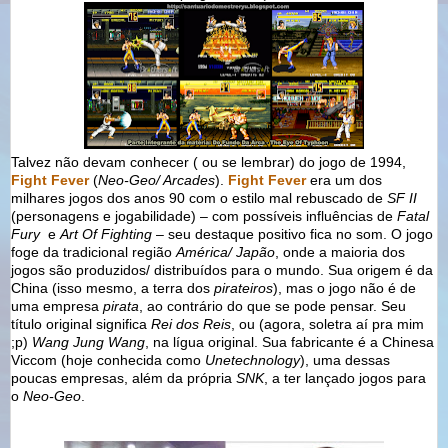
Talvez não devam conhecer ( ou se lembrar) do jogo de 1994,
Fight Fever
(
Neo-Geo/ Arcades
).
Fight Fever
era um dos
milhares jogos dos anos 90 com o estilo mal rebuscado de
SF II
(personagens e jogabilidade) – com possíveis influências de
Fatal
Fury
e
Art Of Fighting
– seu destaque positivo fica no som. O jogo
foge da tradicional região
América/ Japão
, onde a maioria dos
jogos são produzidos/ distribuídos para o mundo. Sua origem é da
China (isso mesmo, a terra dos
pirateiros
), mas o jogo não é de
uma empresa
pirata
, ao contrário do que se pode pensar. Seu
título original significa
Rei dos Reis
, ou (agora, soletra aí pra mim
;p)
Wang Jung Wang
, na lígua original. Sua fabricante é a Chinesa
Viccom (hoje conhecida como
Unetechnology
), uma dessas
poucas empresas, além da própria
SNK
, a ter lançado jogos para
o
Neo-Geo
.