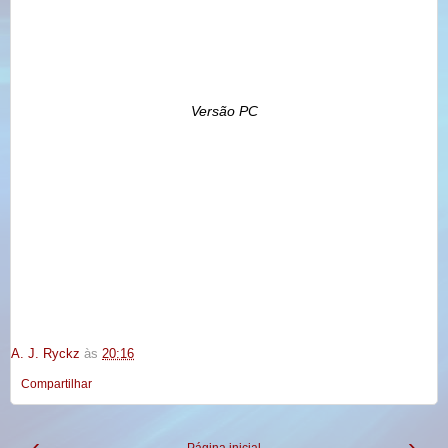
Versão PC
A. J. Ryckz
às
20:16
Compartilhar
‹
›
Página inicial