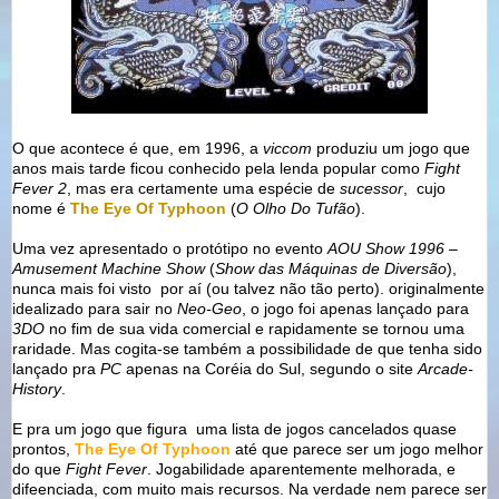
O que acontece é que, em 1996, a
viccom
produziu um jogo que
anos mais tarde ficou conhecido pela lenda popular como
Fight
Fever 2
, mas era certamente uma espécie de
sucessor
, cujo
nome é
The Eye Of Typhoon
(
O Olho Do Tufão
).
Uma vez apresentado o protótipo no evento
AOU Show 1996 –
Amusement Machine Show
(
Show das Máquinas de Diversão
),
nunca mais foi visto por aí (ou talvez não tão perto). originalmente
idealizado para sair no
Neo-Geo
, o jogo foi apenas lançado para
3DO
no fim de sua vida comercial e rapidamente se tornou uma
raridade. Mas cogita-se também a possibilidade de que tenha sido
lançado pra
PC
apenas na Coréia do Sul, segundo o site
Arcade-
History
.
E pra um jogo que figura uma lista de jogos cancelados quase
prontos,
The Eye Of Typhoon
até que parece ser um jogo melhor
do que
Fight Fever
. Jogabilidade aparentemente melhorada, e
difeenciada, com muito mais recursos. Na verdade nem parece ser