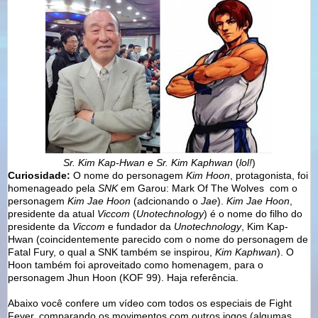
Sr. Kim Kap-Hwan e Sr. Kim Kaphwan
(
lol!
)
Curiosidade:
O nome do personagem
Kim Hoon
, protagonista, foi
homenageado pela
SNK
em Garou: Mark Of The Wolves com o
personagem
Kim Jae Hoon
(adcionando o
Jae
).
Kim Jae Hoon
,
presidente da atual
Viccom
(
Unotechnology
) é o nome do filho do
presidente da
Viccom
e fundador da
Unotechnology
, Kim Kap-
Hwan (coincidentemente parecido com o nome do personagem de
Fatal Fury, o qual a SNK também se inspirou,
Kim Kaphwan
). O
Hoon também foi aproveitado como homenagem, para o
personagem Jhun Hoon (KOF 99). Haja referência.
Abaixo você confere um vídeo com todos os especiais de Fight
Fever, comparando os movimentos com outros jogos (algumas