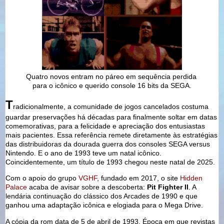
Quatro novos entram no páreo em sequência perdida
para o icônico e querido console 16 bits da SEGA.
T
radicionalmente, a comunidade de jogos cancelados costuma
guardar preservações há décadas para finalmente soltar em datas
comemorativas, para a felicidade e apreciação dos entusiastas
mais pacientes. Essa referência remete diretamente às estratégias
das distribuidoras da dourada guerra dos consoles SEGA versus
Nintendo. E o ano de 1993 teve um natal icônico.
Coincidentemente, um título de 1993 chegou neste natal de 2025.
Com o apoio do grupo
VGHF
, fundado em 2017, o site
Hidden
Palace
acaba de avisar sobre a descoberta:
Pit Fighter II
. A
lendária continuação do clássico dos Arcades de 1990 e que
ganhou uma adaptação icônica e elogiada para o Mega Drive.
A cópia da rom data de 5 de abril de 1993. Época em que revistas