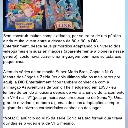
Sem construir muitas complexidades, por se tratar de um público
ainda muito jovem entre a década de 80 e 90, a DiC
Entertainment, desde seus primórdios adaptando o universo dos
videogames em suas animações (aparentemente a pioneira nesse
gênero), costumava trazer uma linguagem bem mais voltada aos
pequeninos.
Além da séries de animação Super Mario Bros. Captain N: O
Mestre dos Jogos e Zelda (os dois últimos são os mais raros por
aqui), a DIC Entertainment ficou também conhecida com a
animação As Aventuras de Sonic The Hedgehog em 1993 - eu
lembro de ter ido à loucura depois de ver o anúncio do lançamento
em VHS na TV
*
(pela primeira vez, um desenho de Sonic ?). Uma
grande novidade, embora algumas de suas adaptações sempre
fugiam do universo característico conhecido dos jogos.
*Nota:
O anúncio do VHS da série Sonic era tão formal que tirava
dúvidas se o vídeo era de VHS mesmo.