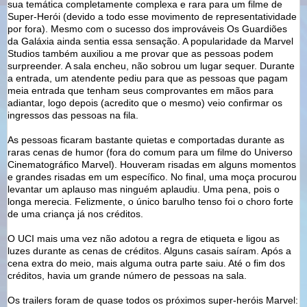
sua temática completamente complexa e rara para um filme de
Super-Herói (devido a todo esse movimento de representatividade
por fora). Mesmo com o sucesso dos improváveis Os Guardiões
da Galáxia ainda sentia essa sensação. A popularidade da Marvel
Studios também auxiliou a me provar que as pessoas podem
surpreender. A sala encheu, não sobrou um lugar sequer. Durante
a entrada, um atendente pediu para que as pessoas que pagam
meia entrada que tenham seus comprovantes em mãos para
adiantar, logo depois (acredito que o mesmo) veio confirmar os
ingressos das pessoas na fila.
As pessoas ficaram bastante quietas e comportadas durante as
raras cenas de humor (fora do comum para um filme do Universo
Cinematográfico Marvel). Houveram risadas em alguns momentos
e grandes risadas em um específico. No final, uma moça procurou
levantar um aplauso mas ninguém aplaudiu. Uma pena, pois o
longa merecia. Felizmente, o único barulho tenso foi o choro forte
de uma criança já nos créditos.
O UCI mais uma vez não adotou a regra de etiqueta e ligou as
luzes durante as cenas de créditos. Alguns casais saíram. Após a
cena extra do meio, mais alguma outra parte saiu. Até o fim dos
créditos, havia um grande número de pessoas na sala.
Os trailers foram de quase todos os próximos super-heróis Marvel: