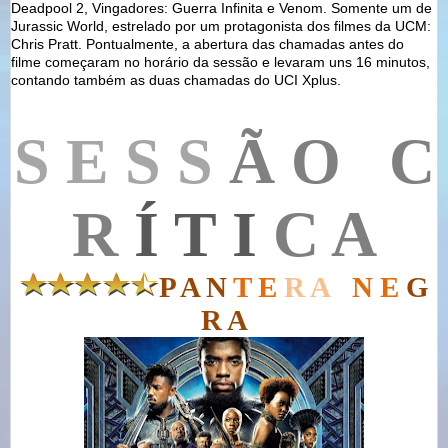
Deadpool 2, Vingadores: Guerra Infinita e Venom. Somente um de
Jurassic World, estrelado por um protagonista dos filmes da UCM:
Chris Pratt. Pontualmente, a abertura das chamadas antes do
filme começaram no horário da sessão e levaram uns 16 minutos,
contando também as duas chamadas do UCI Xplus.
S E S S
Ã O C
R
Í T I
C A
P A N
T E
R A
N
E
G
R A