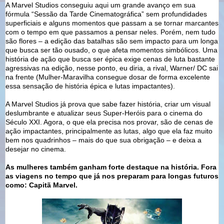
A Marvel Studios conseguiu aqui um grande avanço em sua
fórmula “Sessão da Tarde Cinematográfica” sem profundidades
superficiais e alguns momentos que passam a se tornar marcantes
com o tempo em que passamos a pensar neles. Porém, nem tudo
são flores – a edição das batalhas são sem impacto para um longa
que busca ser tão ousado, o que afeta momentos simbólicos. Uma
história de ação que busca ser épica exige cenas de luta bastante
agressivas na edição, nesse ponto, eu diria, a rival, Warner/ DC sai
na frente (Mulher-Maravilha consegue dosar de forma excelente
essa sensação de história épica e lutas impactantes).
A Marvel Studios já prova que sabe fazer história, criar um visual
deslumbrante e atualizar seus Super-Heróis para o cinema do
Século XXI. Agora, o que ela precisa nos provar, são de cenas de
ação impactantes, principalmente as lutas, algo que ela faz muito
bem nos quadrinhos – mais do que sua obrigação – e deixa a
desejar no cinema.
As mulheres também ganham forte destaque na história. Fora
as viagens no tempo que já nos preparam para longas futuros
como: Capitã Marvel.