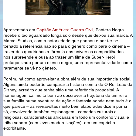
Apresentado em
Capitão América: Guerra Civil
, Pantera Negra
recebe o tão aguardado longa solo desde que deixou sua marca. A
Marvel Studios, com a notoriedade que ganhou e por ter se
tornado a referência não só para o gênero como para o cinema –
trazer dos quadrinhos a fórmula dos universos compartilhados –
nos surpreende e ousa ao trazer um filme de Super-Herói
protagonizado por um elenco negro, uma representatividade como
raramente se vê no gênero.
Porém, há como aproveitar a obra além de sua importância social.
Alguns ainda poderão comparar a história com a de O Rei Leão da
Disney, acredito que tenha sido uma referência proposital. A
homenagem cai muito bem ao descrever a trajetória de um rei e
sua família numa aventura de ação e fantasia aonde nem tudo é o
que parece – as reviravoltas muito bem elaboradas dizem por si
só, envolvendo também espionagem; camadas culturais e
religiosas, características africanas em todo um contorno visual e
trilha sonora (com leves modernizações) em um capricho
exorbitante.