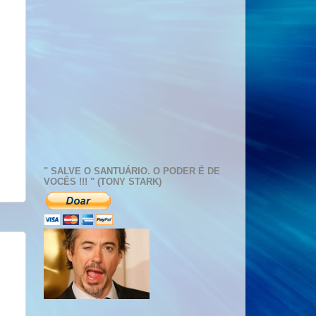
" SALVE O SANTUÁRIO. O PODER É DE
VOCÊS !!! " (TONY STARK)