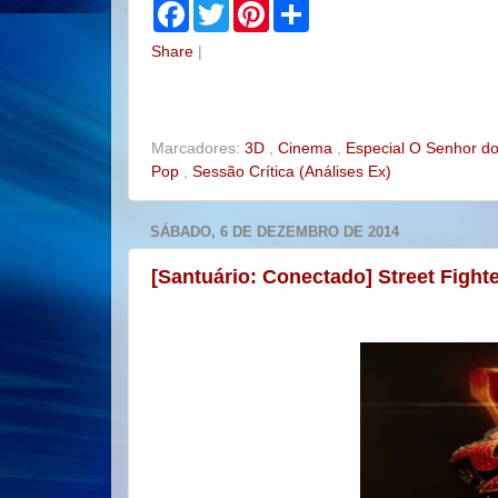
F
T
P
S
a
w
i
h
c
i
n
a
Share
|
e
t
t
r
b
t
e
e
o
e
r
o
r
e
k
s
t
Marcadores:
3D
,
Cinema
,
Especial O Senhor d
Pop
,
Sessão Crítica (Análises Ex)
SÁBADO, 6 DE DEZEMBRO DE 2014
[Santuário: Conectado] Street Fighte