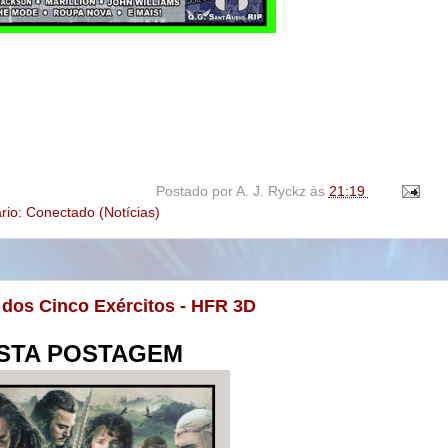
Postado por
A. J. Ryckz
às
21:19
rio: Conectado (Notícias)
a dos Cinco Exércitos - HFR 3D
STA POSTAGEM