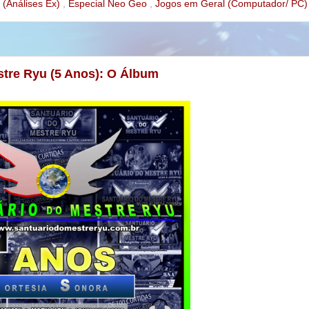
 (Análises Ex)
,
Especial Neo Geo
,
Jogos em Geral (Computador/ PC)
stre Ryu (5 Anos): O Álbum