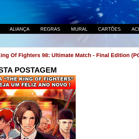
ALIANÇA
REGRAS
MURAL
CARTÕES
AC
g Of Fighters 98: Ultimate Match - Final Edition (P
STA POSTAGEM