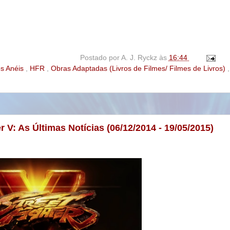
Postado por
A. J. Ryckz
às
16:44
os Anéis
,
HFR
,
Obras Adaptadas (Livros de Filmes/ Filmes de Livros)
,
r V: As Últimas Notícias (06/12/2014 - 19/05/2015)