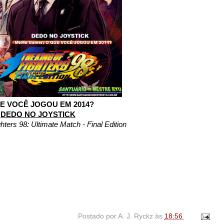
E VOCÊ JOGOU EM 2014?
DEDO NO JOYSTICK
hters 98: Ultimate Match - Final Edition
Postado por
A. J. Ryckz
às
18:56