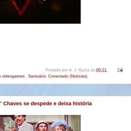
Postado por
A. J. Ryckz
às
00:21
os videogames
,
Santuário: Conectado (Notícias)
! " Chaves se despede e deixa história