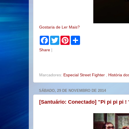
Gostaria de Ler Mais?
F
T
P
S
a
w
i
h
c
i
n
a
Share
|
e
t
t
r
b
t
e
e
o
e
r
o
r
e
k
s
t
Marcadores:
Especial Street Fighter
,
História d
SÁBADO, 29 DE NOVEMBRO DE 2014
[Santuário: Conectado] "Pi pi pi pi 