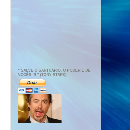
" SALVE O SANTUÁRIO. O PODER É DE
VOCÊS !!! " (TONY STARK)