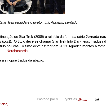
tar Trek reunida e o diretor, J.J. Abrams, sentado
tinuação de Star Trek (2009) o reinício da famosa série
Jornada nas
s (
Lost
). O título deve se chamar Star Trek Into Darkness. Traduzind
tulo no Brasil. o filme deve estrear em 2013. Agradecimentos à fonte
Nerdbastards
.
 a sinopse traduzida abaixo:
Postado por
A. J. Ryckz
às
04:02
ícias)