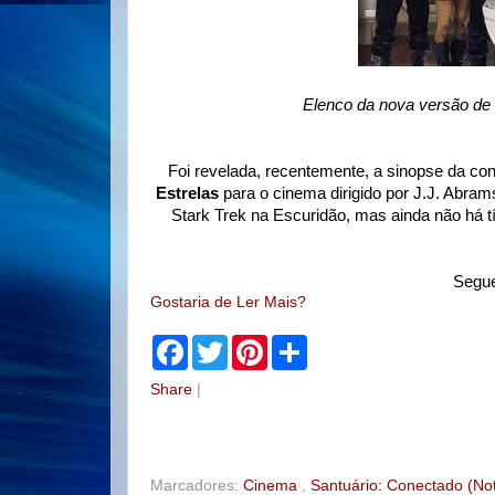
Elenco da nova versão de S
Foi revelada, recentemente, a sinopse da con
Estrelas
para o cinema dirigido por J.J. Abram
Stark Trek na Escuridão, mas ainda não há tí
Segue
Gostaria de Ler Mais?
F
T
P
S
a
w
i
h
c
i
n
a
Share
|
e
t
t
r
b
t
e
e
o
e
r
o
r
e
k
s
t
Marcadores:
Cinema
,
Santuário: Conectado (Not