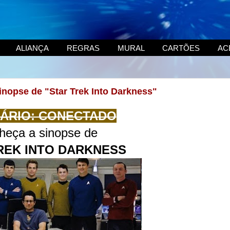
ALIANÇA
REGRAS
MURAL
CARTÕES
AC
inopse de "Star Trek Into Darkness"
ÁRIO: CONECTADO
heça a sinopse de
REK INTO DARKNESS