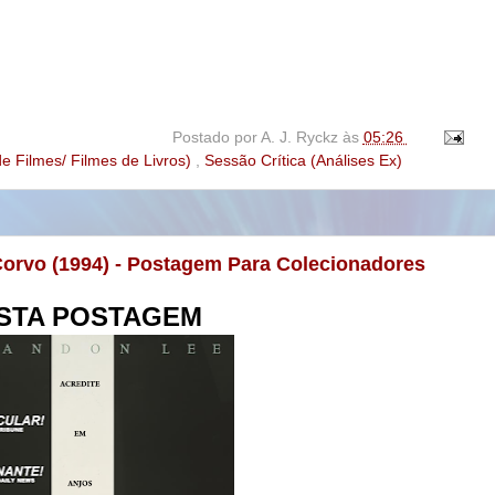
Postado por
A. J. Ryckz
às
05:26
e Filmes/ Filmes de Livros)
,
Sessão Crítica (Análises Ex)
 Corvo (1994) - Postagem Para Colecionadores
STA POSTAGEM