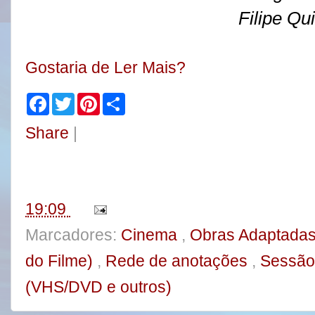
Filipe Qu
Gostaria de Ler Mais?
F
T
P
S
a
w
i
h
c
i
n
a
Share
|
e
t
t
r
b
t
e
e
o
e
r
o
r
e
k
s
t
19:09
Marcadores:
Cinema
,
Obras Adaptadas
do Filme)
,
Rede de anotações
,
Sessão 
(VHS/DVD e outros)