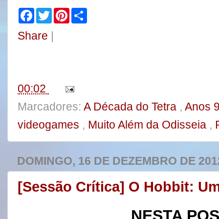
F
T
P
S
a
w
i
h
c
i
n
a
Share
|
e
t
t
r
b
t
e
e
o
e
r
o
r
e
k
s
t
00:02
Marcadores:
A Década do Tetra
,
Anos 
videogames
,
Muito Além da Odisseia
,
DOMINGO, 16 DE DEZEMBRO DE 201
[Sessão Crítica] O Hobbit: U
NESTA PO