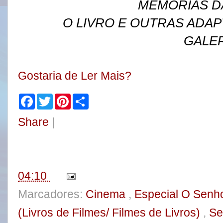
MEMÓRIAS D
O LIVRO E OUTRAS ADAP
GALER
Gostaria de Ler Mais?
F
T
P
S
a
w
i
h
c
i
n
a
Share
|
e
t
t
r
b
t
e
e
o
e
r
o
r
e
k
s
t
04:10
Marcadores:
Cinema
,
Especial O Senh
(Livros de Filmes/ Filmes de Livros)
,
Se