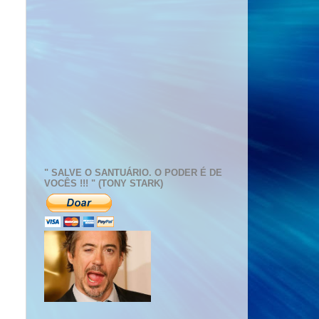
" SALVE O SANTUÁRIO. O PODER É DE
VOCÊS !!! " (TONY STARK)