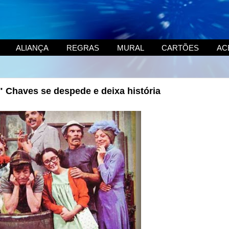
ALIANÇA
REGRAS
MURAL
CARTÕES
AC
! " Chaves se despede e deixa história