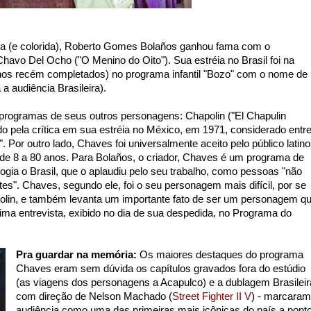
na (e colorida), Roberto Gomes Bolaños ganhou fama com o
avo Del Ocho ("O Menino do Oito"). Sua estréia no Brasil foi na
anos recém completados) no programa infantil "Bozo" com o nome de
a audiência Brasileira).
programas de seus outros personagens: Chapolin ("El Chapulin
o pela crítica em sua estréia no México, em 1971, considerado entr
l". Por outro lado, Chaves foi universalmente aceito pelo público latino
de 8 a 80 anos. Para Bolaños, o criador, Chaves é um programa de
logia o Brasil, que o aplaudiu pelo seu trabalho, como pessoas "não
es". Chaves, segundo ele, foi o seu personagem mais difícil, por se
apolin, e também levanta um importante fato de ser um personagem q
tima entrevista, exibido no dia de sua despedida, no Programa do
Pra guardar na memória:
Os maiores destaques do programa
Chaves eram sem dúvida os capítulos gravados fora do estúdio
(as viagens dos personagens a Acapulco) e a dublagem Brasileir
com direção de Nelson Machado (
Street Fighter II V
) - marcaram
audiência como uma das primeiras mais icônicas do país a pont