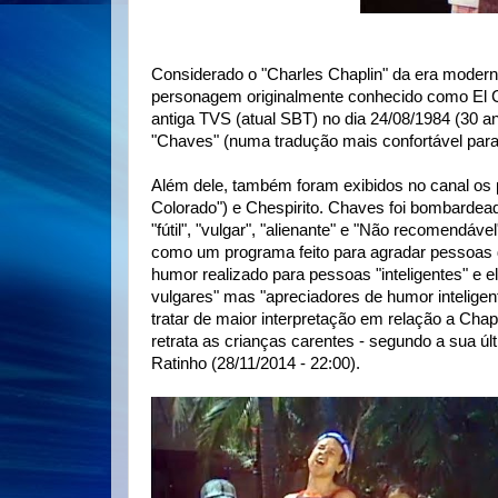
Considerado o "Charles Chaplin" da era moder
personagem originalmente conhecido como El Ch
antiga TVS (atual SBT) no dia 24/08/1984 (30 
"Chaves" (numa tradução mais confortável para 
Além dele, também foram exibidos no canal os 
Colorado") e Chespirito. Chaves foi bombardead
"fútil", "vulgar", "alienante" e "Não recomendáve
como um programa feito para agradar pessoas 
humor realizado para pessoas "inteligentes" e e
vulgares" mas "apreciadores de humor inteligent
tratar de maior interpretação em relação a Ch
retrata as crianças carentes - segundo a sua úl
Ratinho (28/11/2014 - 22:00).