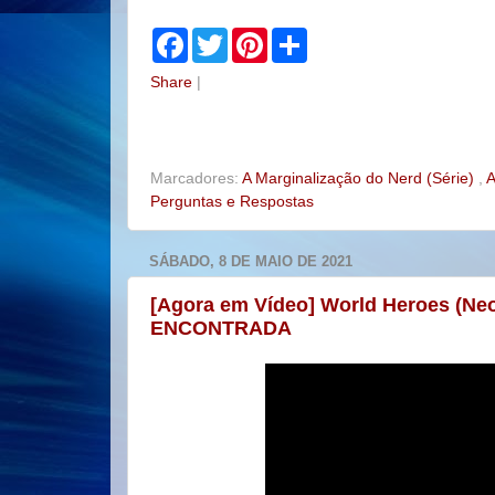
F
T
P
S
a
w
i
h
c
i
n
a
Share
|
e
t
t
r
b
t
e
e
o
e
r
o
r
e
k
s
t
Marcadores:
A Marginalização do Nerd (Série)
,
A
Perguntas e Respostas
SÁBADO, 8 DE MAIO DE 2021
[Agora em Vídeo] World Heroes (Ne
ENCONTRADA