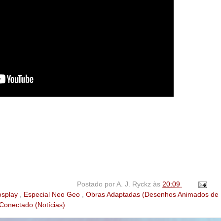
Postado por
A. J. Ryckz
às
20:09
osplay
,
Especial Neo Geo
,
Obras Adaptadas (Desenhos Animados de
 Conectado (Notícias)