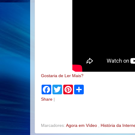
Gostaria de Ler Mais?
F
T
P
S
a
w
i
h
c
i
n
a
Share
|
e
t
t
r
b
t
e
e
o
e
r
o
r
e
k
s
t
Marcadores:
Agora em Vídeo
,
História da Intern