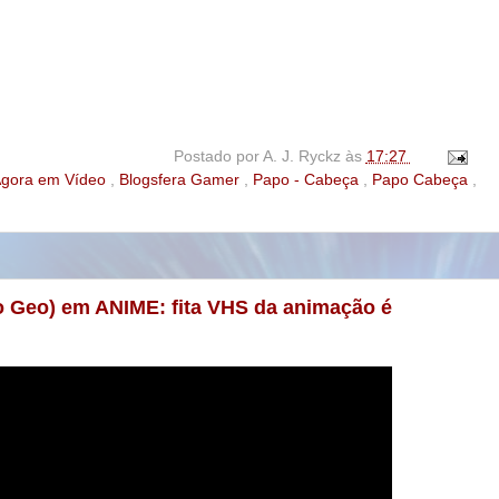
Postado por
A. J. Ryckz
às
17:27
gora em Vídeo
,
Blogsfera Gamer
,
Papo - Cabeça
,
Papo Cabeça
,
o Geo) em ANIME: fita VHS da animação é