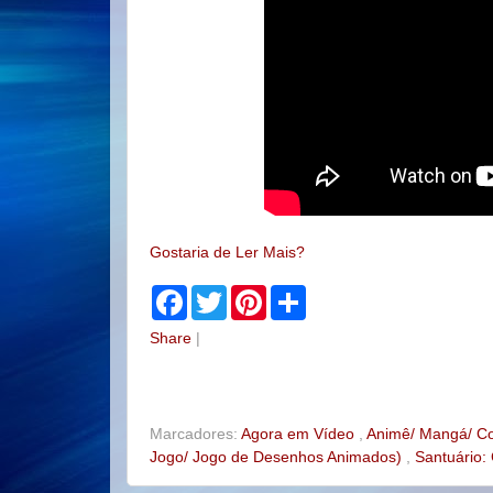
Gostaria de Ler Mais?
F
T
P
S
a
w
i
h
c
i
n
a
Share
|
e
t
t
r
b
t
e
e
o
e
r
o
r
e
k
s
t
Marcadores:
Agora em Vídeo
,
Animê/ Mangá/ C
Jogo/ Jogo de Desenhos Animados)
,
Santuário: