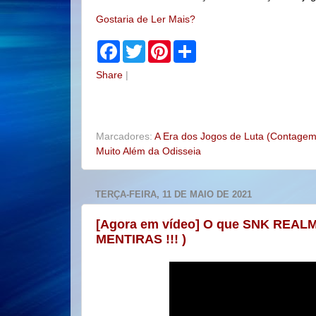
Gostaria de Ler Mais?
F
T
P
S
a
w
i
h
c
i
n
a
Share
|
e
t
t
r
b
t
e
e
o
e
r
o
r
e
k
s
t
Marcadores:
A Era dos Jogos de Luta (Contage
Muito Além da Odisseia
TERÇA-FEIRA, 11 DE MAIO DE 2021
[Agora em vídeo] O que SNK REALM
MENTIRAS !!! )