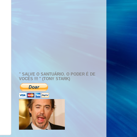
" SALVE O SANTUÁRIO. O PODER É DE
VOCÊS !!! " (TONY STARK)