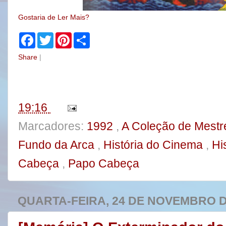
Gostaria de Ler Mais?
F
T
P
S
a
w
i
h
c
i
n
a
Share
|
e
t
t
r
b
t
e
e
o
e
r
o
r
e
k
s
t
19:16
Marcadores:
1992
,
A Coleção de Mest
Fundo da Arca
,
História do Cinema
,
Hi
Cabeça
,
Papo Cabeça
QUARTA-FEIRA, 24 DE NOVEMBRO D