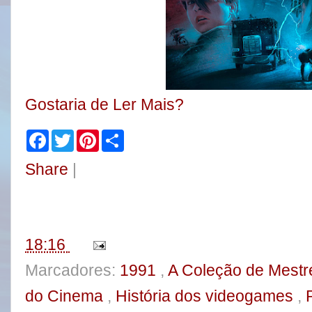
Gostaria de Ler Mais?
F
T
P
S
a
w
i
h
c
i
n
a
Share
|
e
t
t
r
b
t
e
e
o
e
r
o
r
e
k
s
t
18:16
Marcadores:
1991
,
A Coleção de Mest
do Cinema
,
História dos videogames
,