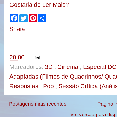
Gostaria de Ler Mais?
F
T
P
S
a
w
i
h
c
i
n
a
Share
|
e
t
t
r
b
t
e
e
o
e
r
o
r
e
k
s
t
20:00
Marcadores:
3D
,
Cinema
,
Especial D
Adaptadas (Filmes de Quadrinhos/ Qua
Respostas
,
Pop
,
Sessão Crítica (Análi
Postagens mais recentes
Página in
Ver versão para disp