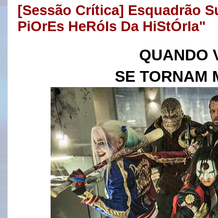
[Sessão Crítica] Esquadrão S
PiOrEs HeRóIs Da HiStÓrIa"
QUANDO 
SE TORNAM 