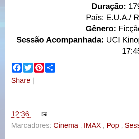
Duração:
179
País: E.U.A./ 
Gênero:
Ficção
Sessão Acompanhada:
UCI Kino
17:4
F
T
P
S
a
w
i
h
c
i
n
a
Share
|
e
t
t
r
b
t
e
e
o
e
r
o
r
e
k
s
t
12:36
Marcadores:
Cinema
,
IMAX
,
Pop
,
Sess