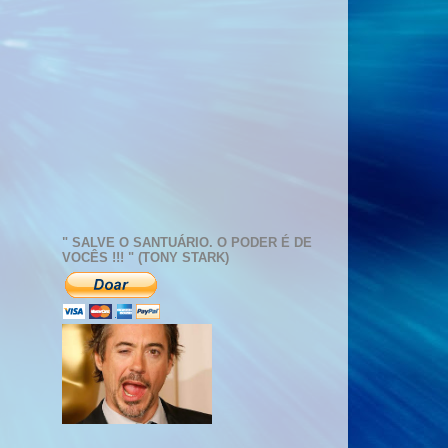
" SALVE O SANTUÁRIO. O PODER É DE
VOCÊS !!! " (TONY STARK)