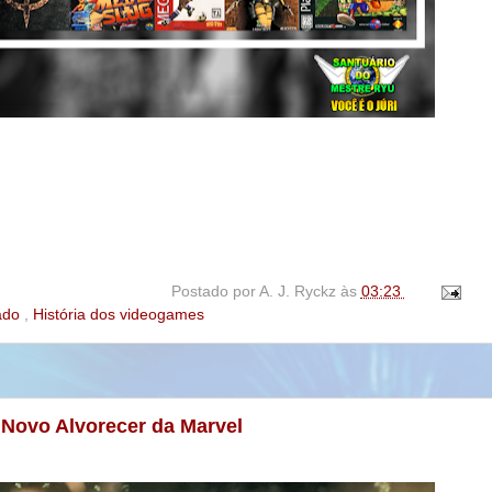
Postado por
A. J. Ryckz
às
03:23
rado
,
História dos videogames
 Novo Alvorecer da Marvel