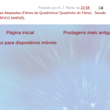
Postado por
A. J. Ryckz
às
23:58
as Adaptadas (Filmes de Quadrinhos/ Quadrinho do Filme)
,
Sessão
ÁFICO MARVEL
Página inicial
Postagens mais antig
ão para dispositivos móveis