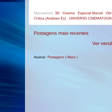
o
e
r
o
r
e
k
s
t
Marcadores:
3D
,
Cinema
,
Especial Marvel
,
Obr
Crítica (Análises Ex)
,
UNIVERSO CINEMATOGR
Postagens mais recentes
Ver vers
Assinar:
Postagens ( Atom )