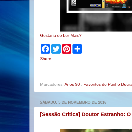
Gostaria de Ler Mais?
F
T
P
S
a
w
i
h
c
i
n
a
Share
|
e
t
t
r
b
t
e
e
o
e
r
o
r
e
k
s
t
Marcadores:
Anos 90
,
Favoritos do Punho Dou
SÁBADO, 5 DE NOVEMBRO DE 2016
[Sessão Crítica] Doutor Estranho: O