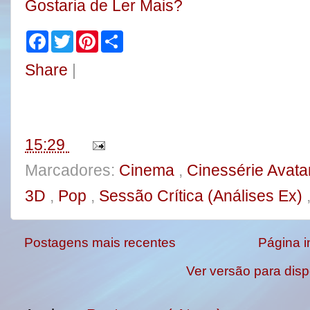
Gostaria de Ler Mais?
F
T
P
S
a
w
i
h
c
i
n
a
Share
|
e
t
t
r
b
t
e
e
o
e
r
o
r
e
k
s
t
15:29
Marcadores:
Cinema
,
Cinessérie Avata
3D
,
Pop
,
Sessão Crítica (Análises Ex)
Postagens mais recentes
Página in
Ver versão para disp