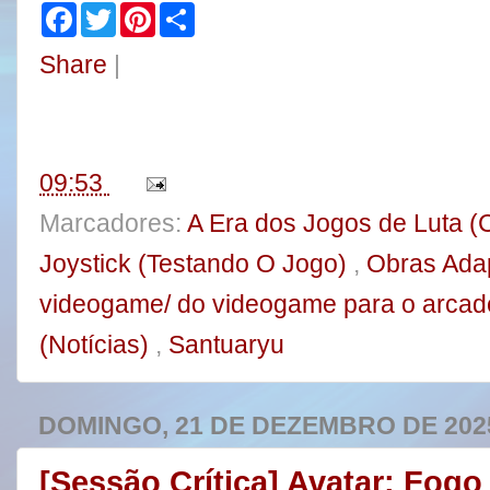
F
T
P
S
a
w
i
h
c
i
n
a
Share
|
e
t
t
r
b
t
e
e
o
e
r
o
r
e
k
s
t
09:53
Marcadores:
A Era dos Jogos de Luta 
Joystick (Testando O Jogo)
,
Obras Adap
videogame/ do videogame para o arca
(Notícias)
,
Santuaryu
DOMINGO, 21 DE DEZEMBRO DE 202
[Sessão Crítica] Avatar: Fogo