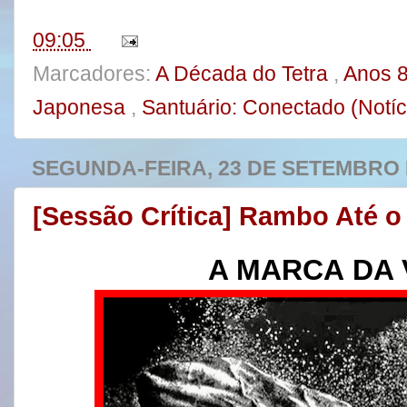
t
09:05
Marcadores:
A Década do Tetra
,
Anos 
Japonesa
,
Santuário: Conectado (Notí
SEGUNDA-FEIRA, 23 DE SETEMBRO 
[Sessão Crítica] Rambo Até o
A MARCA
DA