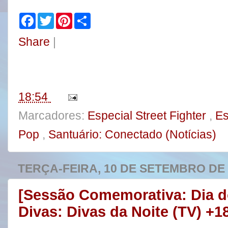
F
T
P
S
a
w
i
h
c
i
n
a
Share
|
e
t
t
r
b
t
e
e
o
e
r
o
r
e
k
s
t
18:54
Marcadores:
Especial Street Fighter
,
Es
Pop
,
Santuário: Conectado (Notícias)
TERÇA-FEIRA, 10 DE SETEMBRO DE 
[Sessão Comemorativa: Dia d
Divas: Divas da Noite (TV) +1