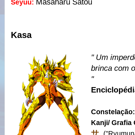
Masaharu Satou
Seyuu:
Kasa
" Um imperd
brinca com 
"
Enciclopédi
Constelação:
Kanji/ Grafia 
サ
("
Ryumuna