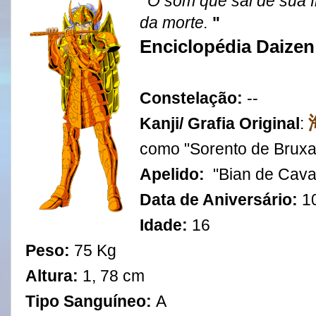
"
O
som que sai de sua fl
da morte.
"
Enciclopédia Daizen
Constelação:
--
Kanji/ Grafia Original
:
como "
Sorento de Bruxa
Apelido:
"Bian de Cava
Data de Aniversário:
1
Idade:
16
Peso:
75 Kg
Altura:
1, 78 cm
Tipo Sanguíneo:
A