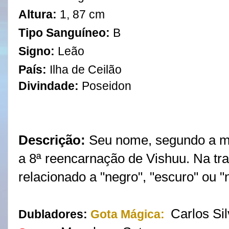
Altura:
1, 87 cm
Tipo Sanguíneo:
B
Signo:
Leão
País:
Ilha de Ceilão
Divindade:
Poseidon
Descrição:
Seu nome, segundo a mit
a 8ª reencarnação de Vishuu. Na tr
relacionado a "negro", "escuro" ou "n
Carlos Si
Dubladores:
Gota Mágica: