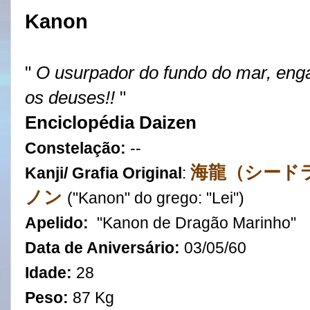
Kanon
"
O usurpador do fundo do mar, eng
os deuses!!
"
Enciclopédia Daizen
Constelação:
--
海龍（シード
Kanji/ Grafia Original
:
ノン
(
"Kanon" do grego: "Lei")
Apelido:
"Kanon de Dragão Marinho"
Data de Aniversário:
03
/
05
/
60
Idade:
28
Peso:
87 Kg