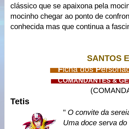
clássico que se apaixona pela moci
mocinho chegar ao ponto de confron
conhecida mas que continua a fasci
SANTOS 
---
F
icha dos
P
ersona
---
COMANDANTES & GE
(COMAND
Tetis
"
O convite da serei
Uma doce serva do 