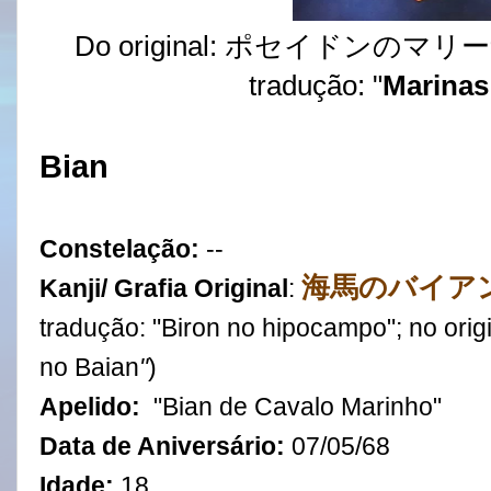
Do original: ポセイドンのマリーナ("P
tradução: "
Marinas
Bian
Constelação:
--
海馬のバイア
Kanji/ Grafia Original
:
tradução: "Biron no hipocampo"; no origi
no Baian
"
)
Apelido:
"Bian de Cavalo Marinho"
Data de Aniversário:
07
/
05
/
68
Idade:
18