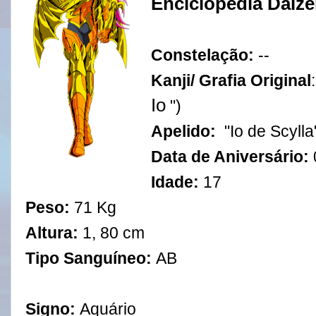
Enciclopédia Daiz
Constelação:
--
Kanji/ Grafia Original
Io
")
Apelido:
"Io de Scylla
Data de Aniversário:
Idade:
17
Peso:
71 Kg
Altura:
1, 80 cm
Tipo Sanguíneo:
AB
Signo:
Aquário