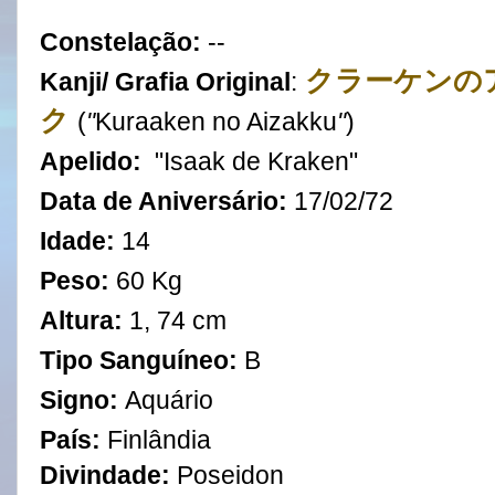
Constelação:
--
クラーケンの
Kanji/ Grafia Original
:
ク
(
"
Kuraaken no Aizakku
"
)
Apelido:
"Isaak de Kraken"
Data de Aniversário:
17
/
02
/
72
Idade:
14
Peso:
60 Kg
Altura:
1, 74 cm
Tipo Sanguíneo:
B
Signo:
Aquário
País:
Finlândia
Divindade:
Poseidon