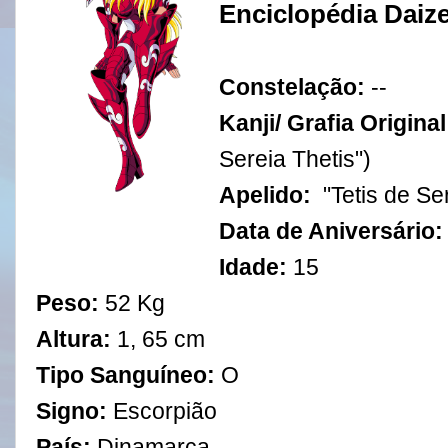
Enciclopédia Daiz
Constelação:
--
Kanji/ Grafia Original
Sereia Thetis")
Apelido:
"Tetis de Se
Data de Aniversário
Idade:
15
Peso:
52 Kg
Altura:
1, 65 cm
Tipo Sanguíneo:
O
Signo:
Escorpião
País:
Dinamarca