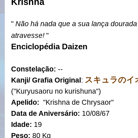
Krishna
"
Não há nada que a sua lança dourada
atravesse!
"
Enciclopédia Daizen
Constelação:
--
スキュラのイ
Kanji/ Grafia Original
:
("
Kuryusaoru no kurishuna"
)
Apelido:
"Krishna de Chrysaor"
Data de Aniversário:
10
/
08
/
67
Idade:
19
Peso:
80 Kg