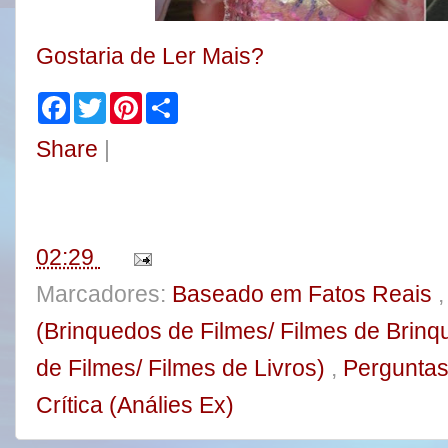
Gostaria de Ler Mais?
F
T
P
S
a
w
i
h
c
i
n
a
Share
|
e
t
t
r
b
t
e
e
o
e
r
o
r
e
k
s
t
02:29
Marcadores:
Baseado em Fatos Reais
(Brinquedos de Filmes/ Filmes de Brin
de Filmes/ Filmes de Livros)
,
Pergunta
Crítica (Análies Ex)