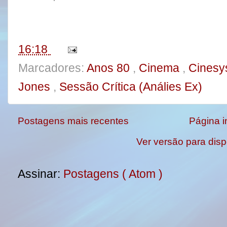
b
t
e
e
o
e
r
o
r
e
k
s
t
16:18
Marcadores:
Anos 80
,
Cinema
,
Cinesy
Jones
,
Sessão Crítica (Análies Ex)
Postagens mais recentes
Página in
Ver versão para disp
Assinar:
Postagens ( Atom )