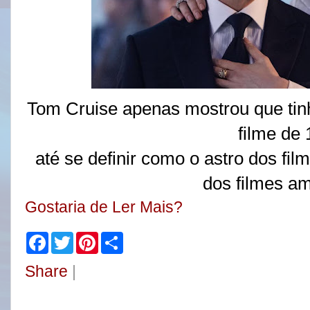
Tom Cruise apenas mostrou que ti
filme de
até se definir como o astro dos fil
dos filmes am
Gostaria de Ler Mais?
F
T
P
S
a
w
i
h
c
i
n
a
Share
|
e
t
t
r
b
t
e
e
o
e
r
o
r
e