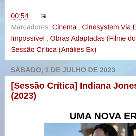
k
s
t
00:54
Marcadores:
Cinema
,
Cinesystem Via B
Impossível
,
Obras Adaptadas (Filme do
Sessão Crítica (Análies Ex)
SÁBADO, 1 DE JULHO DE 2023
[Sessão Crítica] Indiana Jone
(2023)
UMA NOVA E