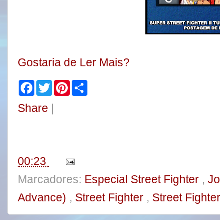
Gostaria de Ler Mais?
F
T
P
S
a
w
i
h
c
i
n
a
Share
|
e
t
t
r
b
t
e
e
o
e
r
o
r
e
k
s
t
00:23
Marcadores:
Especial Street Fighter
,
Jo
Advance)
,
Street Fighter
,
Street Fighter