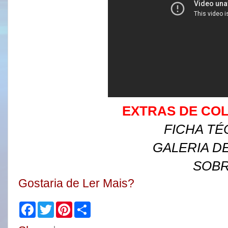
EXTRAS DE CO
FICHA TÉ
GALERIA D
SOB
Gostaria de Ler Mais?
F
T
P
S
a
w
i
h
c
i
n
a