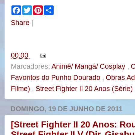
F
T
P
S
a
w
i
h
c
i
n
a
Share
|
e
t
t
r
b
t
e
e
o
e
r
o
r
e
k
s
t
00:00
Marcadores:
Animê/ Mangá/ Cosplay
,
Favoritos do Punho Dourado
,
Obras Ad
Filme)
,
Street Fighter II 20 Anos (Série)
DOMINGO, 19 DE JUNHO DE 2011
[Street Fighter II 20 Anos: Ro
Street Fighter II V (Dir. Gisab