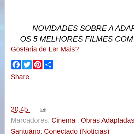
NOVIDADES SOBRE A ADA
OS 5 MELHORES FILMES COM
Gostaria de Ler Mais?
F
T
P
S
a
w
i
h
c
i
n
a
Share
|
e
t
t
r
b
t
e
e
o
e
r
o
r
e
k
s
t
20:45
Marcadores:
Cinema
,
Obras Adaptadas 
Santuário: Conectado (Notícias)