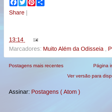
F
T
P
S
a
w
i
h
c
i
n
a
Share
|
e
t
t
r
b
t
e
e
o
e
r
o
r
e
k
s
t
13:14
Marcadores:
Muito Além da Odisseia
,
P
Postagens mais recentes
Página in
Ver versão para disp
Assinar:
Postagens ( Atom )