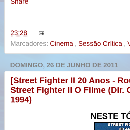
Share
|
e
t
t
r
b
t
e
e
o
e
r
o
r
e
k
s
t
23:28
Marcadores:
Cinema
,
Sessão Crítica
,
DOMINGO, 26 DE JUNHO DE 2011
[Street Fighter II 20 Anos - R
Street Fighter II O Filme (Dir
1994)
NESTE T