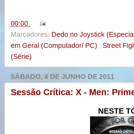
o
e
r
o
r
e
k
s
t
00:00
Marcadores:
Dedo no Joystick (Especia
em Geral (Computador/ PC)
,
Street Fig
(Série)
SÁBADO, 4 DE JUNHO DE 2011
Sessão Crítica: X - Men: Prim
NESTE T