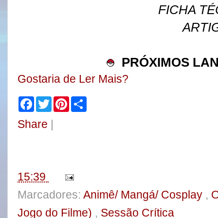
FICHA TÉ
ARTI
PRÓXIMOS LA
Gostaria de Ler Mais?
F
T
P
S
a
w
i
h
c
i
n
a
Share
|
e
t
t
r
b
t
e
e
o
e
r
o
r
e
k
s
t
15:39
Marcadores:
Animê/ Mangá/ Cosplay
,
O
Jogo do Filme)
,
Sessão Crítica