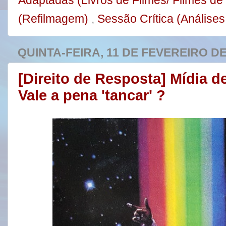
(Refilmagem)
,
Sessão Crítica (Análises
QUINTA-FEIRA, 11 DE FEVEREIRO DE
[Direito de Resposta] Mídia d
Vale a pena 'tancar' ?