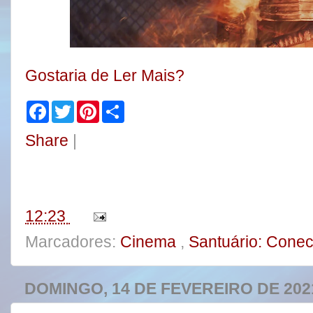
Gostaria de Ler Mais?
F
T
P
S
a
w
i
h
c
i
n
a
Share
|
e
t
t
r
b
t
e
e
o
e
r
o
r
e
k
s
t
12:23
Marcadores:
Cinema
,
Santuário: Conec
DOMINGO, 14 DE FEVEREIRO DE 202