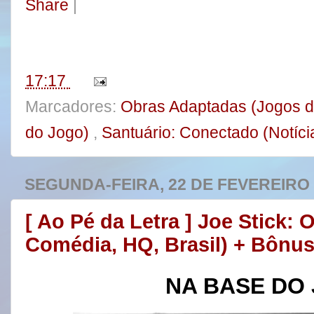
Share
|
e
t
t
r
b
t
e
e
o
e
r
o
r
e
k
s
t
17:17
Marcadores:
Obras Adaptadas (Jogos 
do Jogo)
,
Santuário: Conectado (Notíci
SEGUNDA-FEIRA, 22 DE FEVEREIRO 
[ Ao Pé da Letra ] Joe Stick
Comédia, HQ, Brasil) + Bônus
NA BASE DO