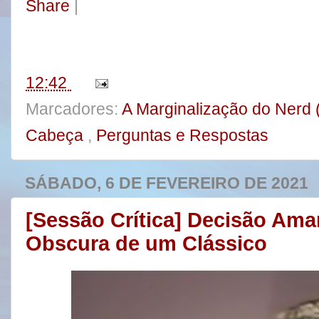
Share
|
e
t
t
r
b
t
e
e
o
e
r
o
r
e
k
s
t
12:42
Marcadores:
A Marginalização do Nerd 
Cabeça
,
Perguntas e Respostas
SÁBADO, 6 DE FEVEREIRO DE 2021
[Sessão Crítica] Decisão Ama
Obscura de um Clássico