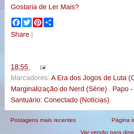
Gostaria de Ler Mais?
F
T
P
S
a
w
i
h
c
i
n
a
Share
|
e
t
t
r
b
t
e
e
o
e
r
o
r
e
k
s
t
18:55
Marcadores:
A Era dos Jogos de Luta 
Marginalização do Nerd (Série)
,
Papo 
Santuário: Conectado (Notícias)
Postagens mais recentes
Página in
Ver versão para disp