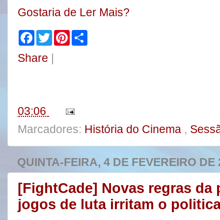
Gostaria de Ler Mais?
F
T
P
S
a
w
i
h
c
i
n
a
Share
|
e
t
t
r
b
t
e
e
o
e
r
o
r
e
k
s
t
03:06
Marcadores:
História do Cinema
,
Sessã
QUINTA-FEIRA, 4 DE FEVEREIRO DE 
[FightCade] Novas regras da 
jogos de luta irritam o politi