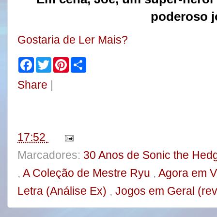
poderoso
j
Gostaria de Ler Mais?
F
T
P
S
a
w
i
h
c
i
n
a
Share
|
e
t
t
r
b
t
e
e
o
e
r
o
r
e
k
s
t
17:52
Marcadores:
30 Anos de Sonic the He
,
A Coleção de Mestre Ryu
,
Agora em 
Letra (Análise Ex)
,
Jogos em Geral (rev