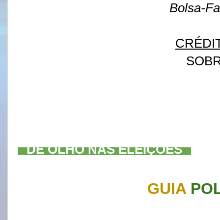
Bolsa-Fa
CRÉDI
SOB
--
DE OLHO NAS ELEIÇÕES
--
GUIA
POL