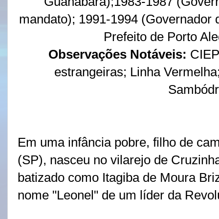
Guanabara);
1983-1987
(Govern
mandato); 1991-1994 (
Governador d
Prefeito de Porto Al
Observações Notáveis:
CIEP
estrangeiras; Linha Vermelh
Sambódr
Em uma infância pobre, filho de c
(SP), nasceu no vilarejo de Cruzinh
batizado como Itagiba de Moura Briz
nome "Leonel" de um líder da Revo